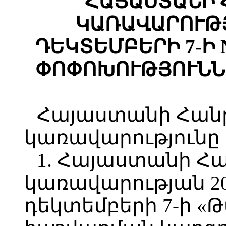
ՀԱՅԱՍՏԱՆԻ 
ԿԱՌԱՎԱՐՈՒԹՅ
ԴԵԿՏԵՄԲԵՐԻ 7-Ի 
ՓՈՓՈԽՈՒԹՅՈՒՆՆ
Հայաստանի Հան
կառավարությունը
1. Հայաստանի Հ
կառավարության 2
դեկտեմբերի 7-ի 