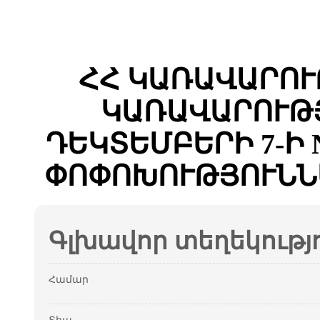
ՀՀ ԿԱՌԱՎԱՐՈՒ
ԿԱՌԱՎԱՐՈՒԹՅ
ԴԵԿՏԵՄԲԵՐԻ 7-Ի 
ՓՈՓՈԽՈՒԹՅՈՒՆՆ
Գլխավոր տեղեկությ
Համար