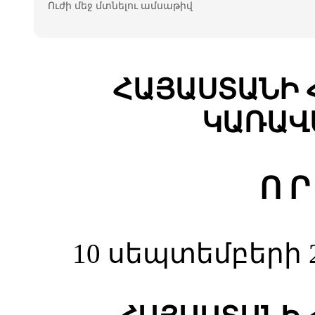
Ուժի մեջ մտնելու ամսաթիվ
ՀԱՅԱՍՏԱՆԻ 
ԿԱՌԱՎ
Ո Ր
10 սեպտեմբերի 2