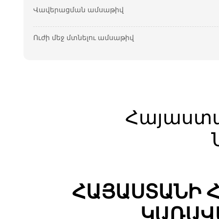
Վավերացման ամսաթիվ
Ուժի մեջ մտնելու ամսաթիվ
Հայաստ
ՀԱՅԱՍՏԱՆԻ 
ԿԱՌԱՎ