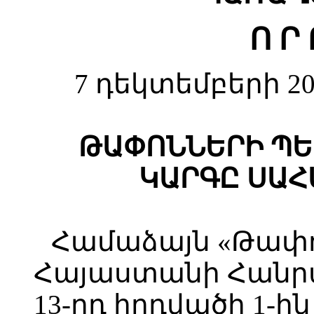
Ո Ր 
7 դեկտեմբերի 20
ԹԱՓՈՆՆԵՐԻ ՊԵ
ԿԱՐԳԸ ՍԱՀ
Համաձայն «Թափո
Հայաստանի Հանր
13-րդ հոդվածի 1-ի