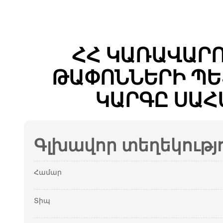
ՀՀ ԿԱՌԱՎԱՐ
ԹԱՓՈՆՆԵՐԻ ՊԵ
ԿԱՐԳԸ ՍԱՀ
Գլխավոր տեղեկությ
Համար
Տիպ