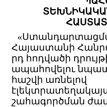
ՊԱՀ
ՏԵԽՆԻԿԱԿԱ
ՀԱՍՏԱՏ
«Ստանդարտացմա
Հայաստանի Հանրա
րդ հոդվածի դրույ
ապահովելու նպատ
հաշվի առնելով
էլեկտրատեղակայ
շահագործման ժամ