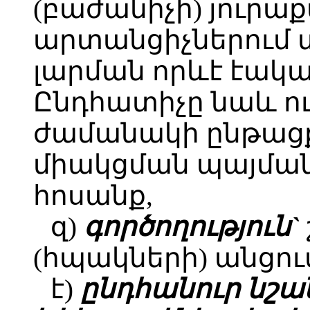
(բաժանիչի) յուրաք
արտանցիչներում տ
լարման որևէ էակա
Ընդհատիչը նաև ու
ժամանակի ընթացք
միակցման պայման
հոսանք,
զ)
գործողություն`
(հպակների) անցում
է)
ընդհանուր նշա