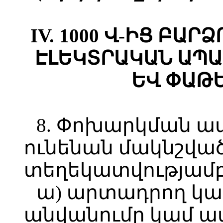
IV. 1000 Վ-ԻՑ ԲԱ
ԷԼԵԿՏՐԱԿԱՆ ԱՊ
ԵՎ ՓԱԹ
8. Փոխարկման ա
ունենան մակնշված
տեղեկատվությամբ
ա) արտադրող կա
անվանումը կամ ա