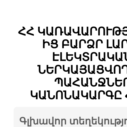
ՀՀ ԿԱՌԱՎԱՐՈՒԹՅԱ
ԻՑ ԲԱՐՁՐ Լ
ԷԼԵԿՏՐԱԿԱ
ՆԵՐԿԱՅԱՑՎՈՂ
ՊԱՀԱՆՋՆԵՐ
ԿԱՆՈՆԱԿԱՐԳԸ 
Գլխավոր տեղեկությ