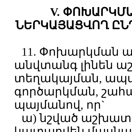
V. ՓՈԽԱՐԿՄ
ՆԵՐԿԱՅԱՑՎՈՂ ԸՆ
11. Փոխարկման 
անվտանգ լինեն 
տեղակայման, ապ
գործարկման, շահ
պայմանով, որ`
ա) նշված աշխատ
կատարվեն մասն