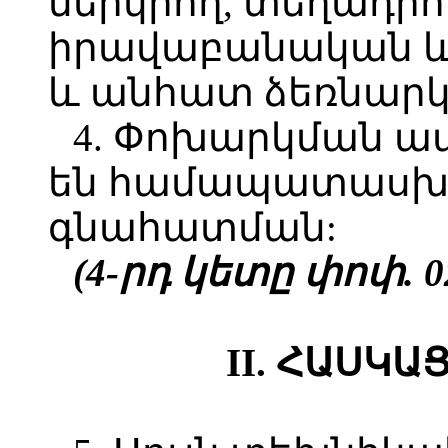
ներկրող, տեղադրո
իրավաբանական և
և անհատ ձեռնար
4. Փոխարկման 
են համապատասխ
գնահատման:
(4-րդ կետը փոփ. 02
II. ՀԱՍԿ