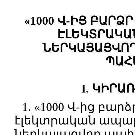
«1000 Վ-ԻՑ ԲԱՐ
ԷԼԵԿՏՐԱԿԱ
ՆԵՐԿԱՅԱՑՎՈ
ՊԱՀ
I. ԿԻՐԱ
1. «1000 Վ-ից բ
էլեկտրական ապա
ներկայացվող պահ