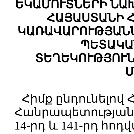
ԵԿԱՄՈՒՏՆԵՐԻ ՆԱ
ՀԱՅԱՍՏԱՆԻ 
ԿԱՌԱՎԱՐՈՒԹՅԱՆ
ՊԵՏԱԿԱ
ՏԵՂԵԿՈՒԹՅՈՒ
Մ
Հիմք ընդունելով
Հանրապետության 
14-րդ և 141-րդ հո