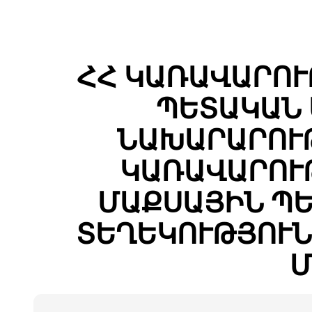
ՀՀ ԿԱՌԱՎԱՐՈՒ
ՊԵՏԱԿԱՆ 
ՆԱԽԱՐԱՐՈՒԹ
ԿԱՌԱՎԱՐՈՒ
ՄԱՔՍԱՅԻՆ ՊԵ
ՏԵՂԵԿՈՒԹՅՈՒՆ
Մ