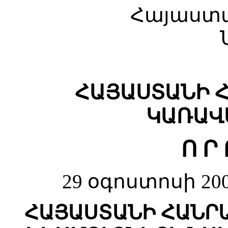
Հայաստ
ՀԱՅԱՍՏԱՆԻ 
ԿԱՌԱՎ
Ո Ր 
29 օգոստոսի 20
ՀԱՅԱՍՏԱՆԻ ՀԱՆՐ