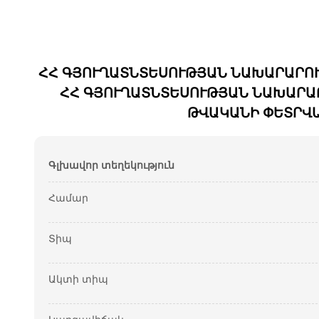
ՀՀ ԳՅՈՒՂԱՏՆՏԵՍՈՒԹՅԱՆ ՆԱԽԱՐԱՐՈ
ՀՀ ԳՅՈՒՂԱՏՆՏԵՍՈՒԹՅԱՆ ՆԱԽԱՐԱ
ԹՎԱԿԱՆԻ ՓԵՏՐՎԱՐ
Գլխավոր տեղեկություն
Համար
Տիպ
Ակտի տիպ