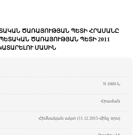
ՏԱԿԱՆ ԾԱՌԱՅՈՒԹՅԱՆ ՊԵՏԻ ՀՐԱՄԱՆԸ
ԵՏԱԿԱՆ ԾԱՌԱՅՈՒԹՅԱՆ ՊԵՏԻ 2011
 ԿԱՏԱՐԵԼՈՒ ՄԱՍԻՆ
N 1060-Ն
Հրաման
Հիմնական ակտ (11.12.2015-մինչ օրս)