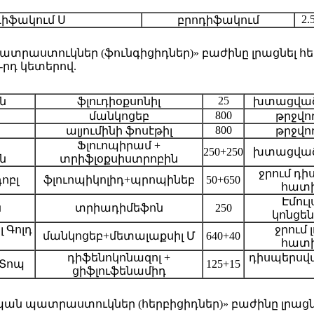
2.
իֆակում Ս
բրոդիֆակում
տրաստուկներ (ֆունգիցիդներ)» բաժինը լրացնել հետևյ
236-րդ կետերով.
25
ն
ֆլուդիօքսոնիլ
խտացված 
800
մանկոցեբ
թրջվո
800
ալյումինի ֆոսէթիլ
թրջվո
Ֆլուոպիրամ +
250+250
խտացված
ն
տրիֆլօքսիստրոբին
ջրում դի
ոբլ
ֆլուոպիկոլիդ+պրոպինեբ
50+650
հատի
Էմուլ
ն
տրիադիմեֆոն
250
կոնցե
լ Գոլդ
ջրում 
մանկոցեբ+մետալաքսիլ Մ
640+40
հատի
դիֆենոկոնազոլ +
դիսպերսվ
 Տոպ
125+15
ցիֆլուֆենամիդ
ան պատրաստուկներ (հերբիցիդներ)» բաժինը լրացնել