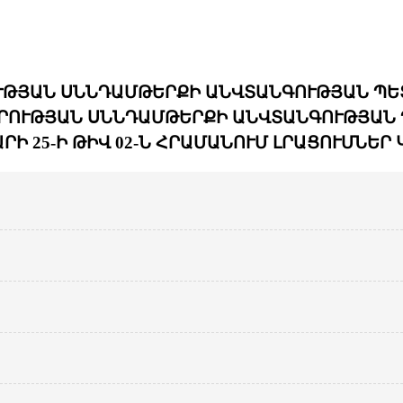
ՒԹՅԱՆ ՍՆՆԴԱՄԹԵՐՔԻ ԱՆՎՏԱՆԳՈՒԹՅԱՆ ՊԵ
ՐՈՒԹՅԱՆ ՍՆՆԴԱՄԹԵՐՔԻ ԱՆՎՏԱՆԳՈՒԹՅԱՆ Պ
Ի 25-Ի ԹԻՎ 02-Ն ՀՐԱՄԱՆՈՒՄ ԼՐԱՑՈՒՄՆԵՐ