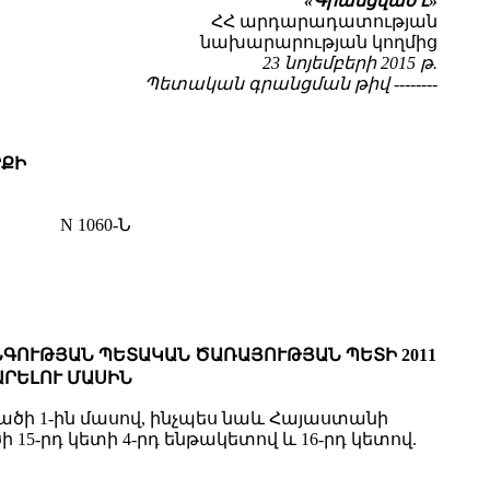
«Գրանցված է»
ՀՀ արդարադատության
նախարարության կողմից
23 նոյեմբերի 2015 թ.
Պետական գրանցման թիվ --------
ՐՔԻ
N 1060-Ն
ՈՒԹՅԱՆ ՊԵՏԱԿԱՆ ԾԱՌԱՅՈՒԹՅԱՆ ՊԵՏԻ 2011
ԱՐԵԼՈՒ ՄԱՍԻՆ
ծի 1-ին մասով, ինչպես նաև Հայաստանի
15-րդ կետի 4-րդ ենթակետով և 16-րդ կետով.