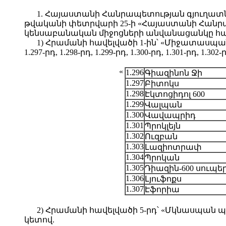
1. Հայաստանի Հանրապետության գյուղատ
թվականի փետրվարի 25-ի «Հայաստանի Հանրա
կենսաբանական միջոցների անվանացանկը հաստ
1) Հրամանի հավելվածի 1-ին՝ «Միջատասպան
1.297-րդ, 1.298-րդ, 1.299-րդ, 1.300-րդ, 1.301-րդ, 1.30
«
1.296
Գիազինոն Ջի
1.297
Բիտոկս
1.298
Էկտոցիդոլ 600
1.299
Վալպան
1.300
Վավապրիդ
1.301
Պրոկլեյն
1.302
Ուզբան
1.303
Լազիոտրափ
1.304
Պրոկան
1.305
Դիազին-600 սուպե
1.306
Լյուֆոքս
1.307
Էֆորիա
2) Հրամանի հավելվածի 5-րդ՝ «Մկնասպան պ
կետով.