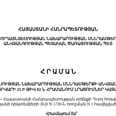
ՀԱՅԱՍՏԱՆԻ ՀԱՆՐԱՊԵՏՈՒԹՅԱՆ
ՈՒՂԱՏՆՏԵՍՈՒԹՅԱՆ ՆԱԽԱՐԱՐՈՒԹՅԱՆ ՍՆՆԴԱՄԹԵ
ԱՆՎՏԱՆԳՈՒԹՅԱՆ ՊԵՏԱԿԱՆ ԾԱՌԱՅՈՒԹՅԱՆ ՊԵՏ
Հ Ր Ա Մ Ա Ն
ՍՈՒԹՅԱՆ ՆԱԽԱՐԱՐՈՒԹՅԱՆ ՍՆՆԴԱՄԹԵՐՔԻ ԱՆՎՏԱՆԳ
ՐՎԱՐԻ 25-Ի ԹԻՎ 02-Ն ՀՐԱՄԱՆՈՒՄ ԼՐԱՑՈՒՄՆԵՐ ԿԱՏ
 Հայաստանի Հանրապետության օրենքի 70-րդ հոդվա
 դեկտեմբերի 30-ի N 1730-Ն որոշման N 1 հավելվածի 
Հրամայում եմ`