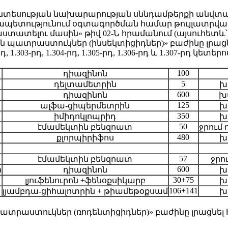
նտեսության նախարարության սննդամթերքի անվտա
պետությունում օգտագործման համար թույլատրվա
ատելու մասին» թիվ 02-Ն հրամանում (այսուհետև՝ 
 պատրաստուկներ (ինսեկտիցիդներ)» բաժինը լրացնել
2-րդ, 1.303-րդ, 1.304-րդ, 1.305-րդ, 1.306-րդ և 1.307-րդ կետերո
100
դիազինոն
5
դելտամետրին
խ
600
դիազինոն
խ
125
ալֆա-ցիպերմետրին
խ
350
իմիդոկլոպրիդ
խ
50
էմամեկտին բենզոատ
ջրում
480
քլորպիրիֆոս
խ
57
էմամեկտին բենզոատ
ջրո
600
ր
դիազինոն
խ
30+75
լյուֆենուրոն +ֆենօքսիկարբ
խ
106+141
լյամբդա-ցիհալոտրին + թիամեթօքսամ
խ
ատրաստուկներ (ռոդենտիցիդներ)» բաժինը լրացնել հ