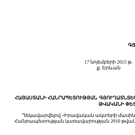
ԳՅ
17 նոյեմբերի 2015 թ.
ք. Երևան
ՀԱՅԱՍՏԱՆԻ ՀԱՆՐԱՊԵՏՈՒԹՅԱՆ
ԳՅՈՒՂԱՏՆՏԵ
ԹՎԱԿԱՆԻ ՓԵՏ
Ղեկավարվելով «Իրավական ակտերի մասին»
Հանրապետության կառավարության 2010 թվականի