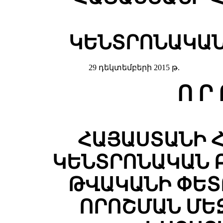
ԿԵՆՏՐՈՆԱԿԱՆ
29 դեկտեմբերի 2015 թ.
Ո Ր 
ՀԱՅԱՍՏԱՆԻ 
ԿԵՆՏՐՈՆԱԿԱՆ Բ
ԹՎԱԿԱՆԻ ՓԵՏՐ
ՈՐՈՇՄԱՆ ՄԵ