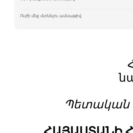
Ուժի մեջ մտնելու ամսաթիվ
ն
Պետական գ
ՀԱՅԱՍՏԱՆԻ 