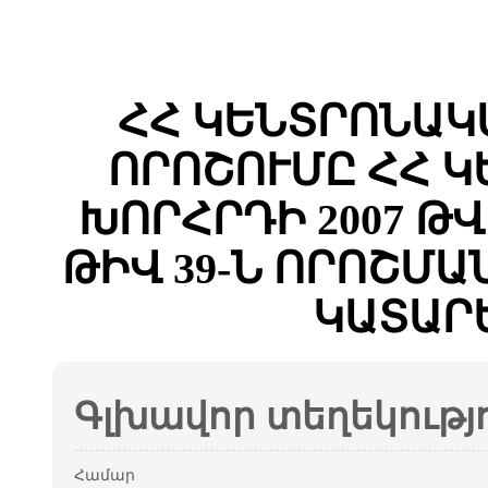
ՀՀ ԿԵՆՏՐՈՆԱԿ
ՈՐՈՇՈՒՄԸ ՀՀ 
ԽՈՐՀՐԴԻ 2007 Թ
ԹԻՎ 39-Ն ՈՐՈՇՄ
ԿԱՏԱՐ
Գլխավոր տեղեկությ
Համար