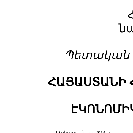
ն
Պետական գ
ՀԱՅԱՍՏԱՆԻ 
ԷԿՈՆՈՄԻ
19 սեպտեմբերի 2013 թ.