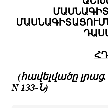
ԱՇԽ
ՄԱՍՆԱԳԻՏ
ՄԱՍՆԱԳԻՏԱՑՈՒՄ
ԴԱՍ
ՀԴ
(հավելվածը լրաց. 26
N 133-Ն)