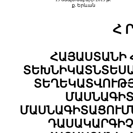
ք. Երևան
Հ Ր
ՀԱՅԱՍՏԱՆԻ 
ՏԵԽՆԻԿԱՏՆՏԵՍԱ
ՏԵՂԵԿԱՏՎՈՒԹ
ՄԱՍՆԱԳԻՏ
ՄԱՍՆԱԳԻՏԱՑՈՒՄ
ԴԱՍԱԿԱՐԳԻՉ