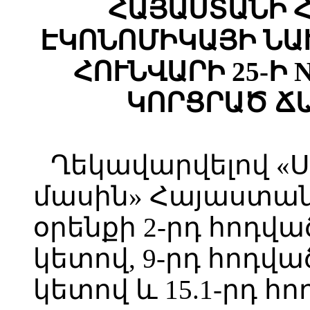
ՀԱՅԱՍՏԱՆԻ 
ԷԿՈՆՈՄԻԿԱՅԻ ՆԱ
ՀՈՒՆՎԱՐԻ 25-Ի 
ԿՈՐՑՐԱԾ Ճ
Ղեկավարվելով 
մասին» Հայաստա
օրենքի 2-րդ հոդված
կետով, 9-րդ հոդված
կետով և 15.1-րդ հո