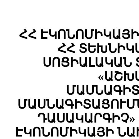
ՀՀ ԷԿՈՆՈՄԻԿԱՅ
ՀՀ ՏԵԽՆԻԿ
ՍՈՑԻԱԼԱԿԱՆ 
«ԱՇԽ
ՄԱՍՆԱԳԻՏ
ՄԱՍՆԱԳԻՏԱՑՈՒՄՆ
ԴԱՍԱԿԱՐԳԻՉ» 
ԷԿՈՆՈՄԻԿԱՅԻ ՆԱ