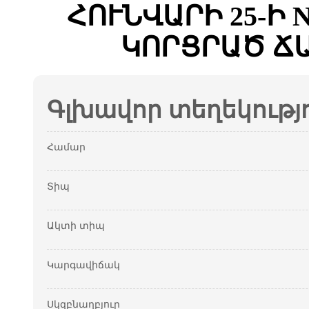
ՀՈՒՆՎԱՐԻ 25-Ի 
ԿՈՐՑՐԱԾ Ճ
Գլխավոր տեղեկությ
Համար
Տիպ
Ակտի տիպ
Կարգավիճակ
Սկզբնաղբյուր