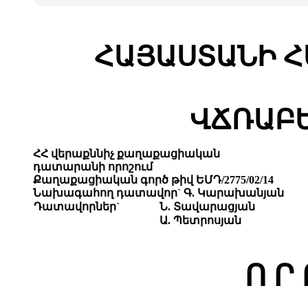
ՀԱՅԱՍՏԱՆԻ Հ
ՎՃՌԱԲԵ
ՀՀ վերաքննիչ քաղաքացիական
դատարանի որոշում
Քաղաքացիական գործ թիվ
ԵՄԴ/2775/02/14
Նախագահող դատավոր` Գ. Կարախանյան
Դատավորներ`
Ն. Տավարացյան
Ա. Պետրոսյան
Ո Ր 