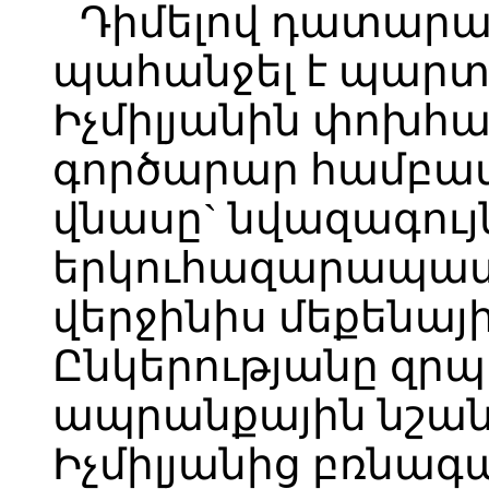
Դիմելով դատարան
պահանջել է պարտ
Իչմիլյանին փոխհա
գործարար համբա
վնասը` նվազագու
երկուհազարապատի
վերջինիս մեքենայ
Ընկերությանը զրպ
ապրանքային նշանը
Իչմիլյանից բռնա