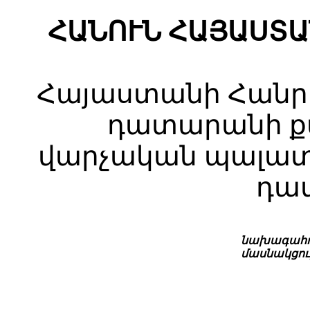
ՀԱՆՈՒՆ ՀԱՅԱՍՏ
Հայաստանի Հանր
դատարանի ք
վարչական պալատը
դա
նախագահո
մասնակցու