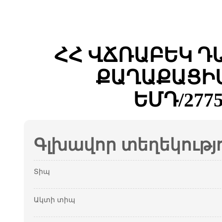
ՀՀ ՎՃՌԱԲԵԿ Դ
ՔԱՂԱՔԱՑԻԱ
ԵՄԴ/2775
Գլխավոր տեղեկությ
Տիպ
Ակտի տիպ