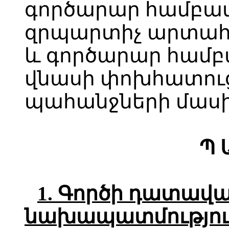
գործարար համբա
զրպարտիչ արտահ
և գործարար համ
վնասի փոխհատուց
պահանջների մասի
Պ 
1.
Գործի
դատավա
նախապատմությու