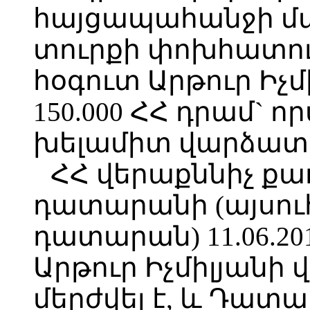
հայցապահանջի մ
տուրքի փոխհատուց
հօգուտ Արթուր Իչ
150.000 ՀՀ դրամ`
խելամիտ վարձատր
ՀՀ վերաքննիչ 
դատարանի (այսու
դատարան) 11.06.2
Արթուր Իչմիլյանի 
մերժվել է, և Դատար