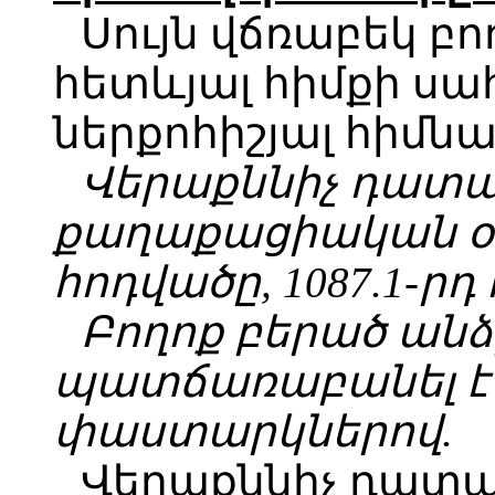
Սույն վճռաբեկ բո
հետևյալ հիմքի սա
ներքոհիշյալ հիմնա
Վերաքննիչ
դատա
քաղաքացիական օր
հոդվածը, 1087.1-րդ
Բողոք
բերած
անձ
պատճառաբանել
է
փաստարկներով
.
Վերաքննիչ դատար