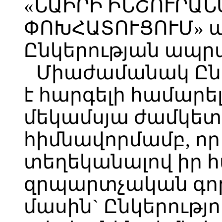
«ՆԱԻՐԻ ԻՆՇՈՒՐԱՆ
ՓՈԽՀԱՏՈՒՑՈՒՄ» ա
Ընկերության ապրա
Միաժամանակ Ընկե
է հարգելի համարե
մեկամսյա ժամկետ
հիմնավորմամբ, որ 
տեղեկանալով իր 
զրպարտչական գոր
մասին` Ընկերությու