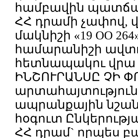
համբավին պատճառվ
ՀՀ դրամի չափով, վ
մակնիշի «19 OO 26
համարանիշի ավտ
հետնապակու վրա 
ԻՆՇՈՒՐԱՆՍԸ ՉԻ Փ
արտահայտություն
ապրանքային նշանը
հօգուտ Ընկերությա
ՀՀ դրամ` որպես 