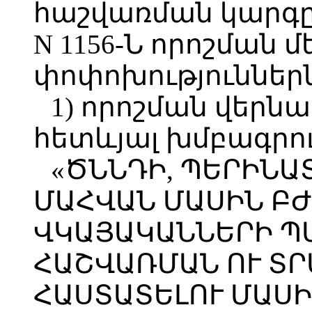
հաշվառման կարգը
N 1156-Ն որոշման 
փոփոխություններն 
1) որոշման վերն
հետևյալ խմբագրու
«ԾՆՆԴԻ, ՊԵՐԻՆԱ
ՄԱՀՎԱՆ ՄԱՍԻՆ Բ
ՎԿԱՅԱԿԱՆՆԵՐԻ Պ
ՀԱՇՎԱՌՄԱՆ ՈՒ Տ
ՀԱՍՏԱՏԵԼՈՒ ՄԱՍԻ