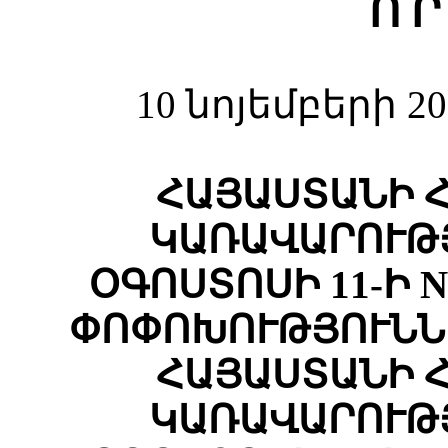
Ո Ր
10 նոյեմբերի 2
ՀԱՅԱՍՏԱՆԻ 
ԿԱՌԱՎԱՐՈՒԹՅ
ՕԳՈՍՏՈՍԻ 11-Ի N
ՓՈՓՈԽՈՒԹՅՈՒՆՆԵ
ՀԱՅԱՍՏԱՆԻ 
ԿԱՌԱՎԱՐՈՒԹՅ