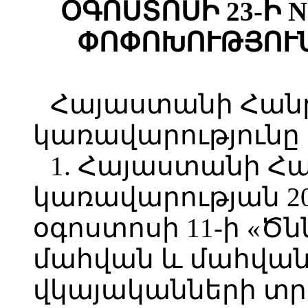
ՕԳՈՍՏՈՍԻ 23-Ի N
ՓՈՓՈԽՈՒԹՅՈՒՆ
Հայաստանի Հան
կառավարությունը
1. Հայաստանի Հ
կառավարության 2
օգոստոսի 11-ի «Ծ
մահվան և մահվան
վկայականների տր