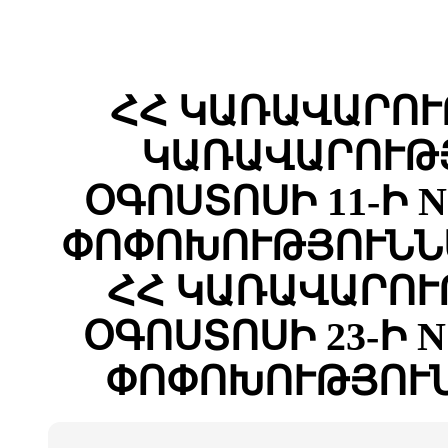
ՀՀ ԿԱՌԱՎԱՐՈՒ
ԿԱՌԱՎԱՐՈՒԹՅ
ՕԳՈՍՏՈՍԻ 11-Ի N
ՓՈՓՈԽՈՒԹՅՈՒՆՆԵ
ՀՀ ԿԱՌԱՎԱՐՈՒ
ՕԳՈՍՏՈՍԻ 23-Ի N
ՓՈՓՈԽՈՒԹՅՈՒՆ