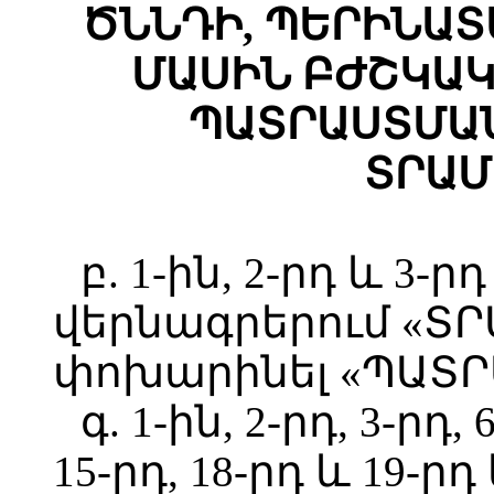
ԾՆՆԴԻ, ՊԵՐԻՆԱՏ
ՄԱՍԻՆ ԲԺՇԿԱ
ՊԱՏՐԱՍՏՄԱՆ
ՏՐԱՄ
բ. 1-ին, 2-րդ և 3-
վերնագրերում «Տ
փոխարինել «ՊԱՏՐ
գ. 1-ին, 2-րդ, 3-րդ, 
15-րդ, 18-րդ և 19-ր