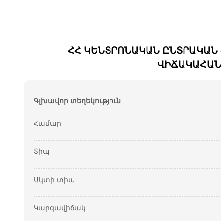
ՀՀ ԿԵՆՏՐՈՆԱԿԱՆ ԸՆՏՐԱԿԱՆ
ՎԻՃԱԿԱՀԱՆ
Գլխավոր տեղեկություն
Համար
Տիպ
Ակտի տիպ
Կարգավիճակ