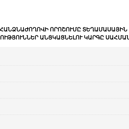
 ՀԱՆՁՆԱԺՈՂՈՎԻ ՈՐՈՇՈՒՄԸ ՏԵՂԱՄԱՍԱՅԻՆ
ՈՒԹՅՈՒՆՆԵՐ ԱՆՑԿԱՑՆԵԼՈՒ ԿԱՐԳԸ ՍԱՀՄԱՆ