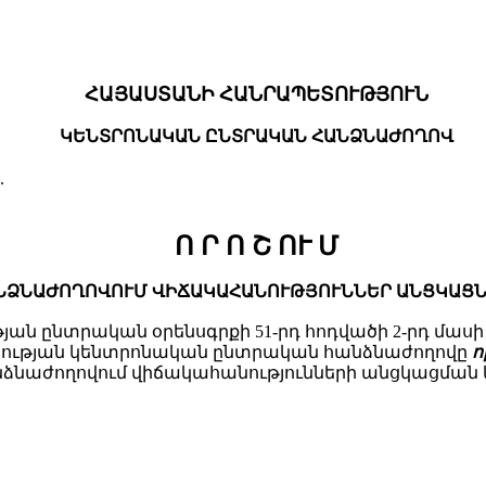
ՀԱՅԱՍՏԱՆԻ ՀԱՆՐԱՊԵՏՈՒԹՅՈՒՆ
ԿԵՆՏՐՈՆԱԿԱՆ ԸՆՏՐԱԿԱՆ ՀԱՆՁՆԱԺՈՂՈՎ
.
Ո Ր Ո Շ ՈՒ Մ
ՆՁՆԱԺՈՂՈՎՈՒՄ ՎԻՃԱԿԱՀԱՆՈՒԹՅՈՒՆՆԵՐ ԱՆՑԿԱՑՆԵ
ընտրական օրենսգրքի 51-րդ հոդվածի 2-րդ մասի 15-ր
տության կենտրոնական ընտրական հանձնաժողովը
որ
ձնաժողովում վիճակահանությունների անցկացման 