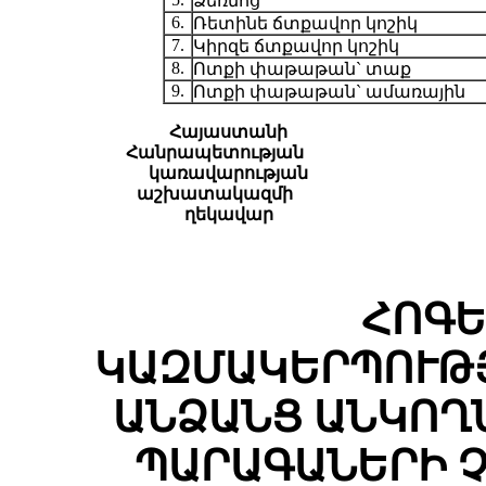
Ձեռնոց
6.
Ռետինե ճտքավոր կոշիկ
7.
Կիրզե ճտքավոր կոշիկ
8.
Ոտքի փաթաթան` տաք
9.
Ոտքի փաթաթան` ամառային
Հայաստանի
Հանրապետության
կառավարության
աշխատակազմի
ղեկավար
ՀՈԳԵ
ԿԱԶՄԱԿԵՐՊՈՒԹ
ԱՆՁԱՆՑ ԱՆԿՈՂ
ՊԱՐԱԳԱՆԵՐԻ 