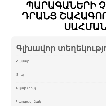
ՊԱՐԱԳԱՆԵՐԻ Չ
ԴՐԱՆՑ ՇԱՀԱԳՈ
ՍԱՀՄԱՆ
Գլխավոր տեղեկությ
Համար
Տիպ
Ակտի տիպ
Կարգավիճակ