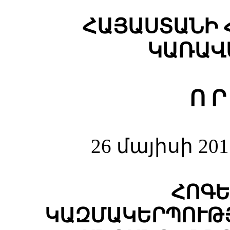
ՀԱՅԱՍՏԱՆԻ 
ԿԱՌԱՎ
Ո Ր
26 մայիսի 20
ՀՈԳԵ
ԿԱԶՄԱԿԵՐՊՈՒԹ