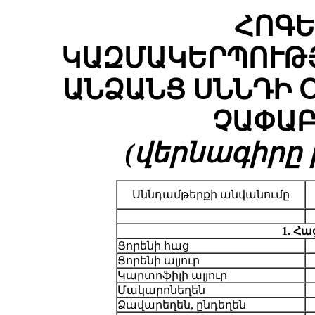
ՀՈԳԵ
ԿԱԶՄԱԿԵՐՊՈՒԹ
ԱՆՁԱՆՑ ՍՆՆԴԻ 
ՉԱՓԱԲ
(վերնագիրը խմ
Սննդամթերքի անվանումը
1. Հ
Ցորենի հաց
Ցորենի ալյուր
Կարտոֆիլի ալյուր
Մակարոնեղեն
Ձավարեղեն, ընդեղեն