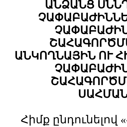
ԱՆՁԱՆՑ ՍՆՆ
ՉԱՓԱԲԱԺԻՆՆԵ
ՉԱՓԱԲԱԺԻՆ
ՇԱՀԱԳՈՐԾՄ
ԱՆԿՈՂՆԱՅԻՆ ՈՒ 
ՉԱՓԱԲԱԺԻՆ
ՇԱՀԱԳՈՐԾՄ
ՍԱՀՄԱՆ
Հիմք ընդունելով