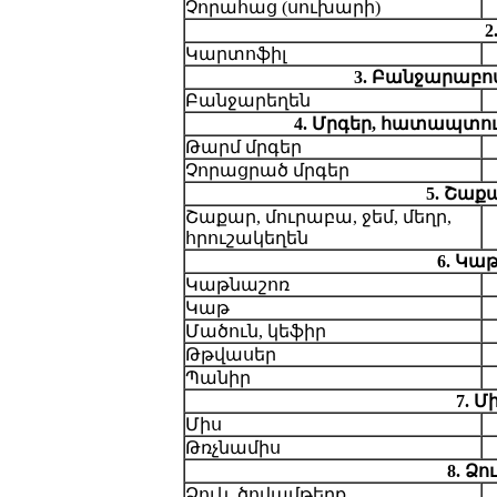
Չորահաց (սուխարի)
2
Կարտոֆիլ
3. Բանջարաբո
Բանջարեղեն
4. Մրգեր, հատապտու
Թարմ մրգեր
Չորացրած մրգեր
5. Շաք
Շաքար, մուրաբա, ջեմ, մեղր,
հրուշակեղեն
6. Կա
Կաթնաշոռ
Կաթ
Մածուն, կեֆիր
Թթվասեր
Պանիր
7. 
Միս
Թռչնամիս
8. Ձ
Ձուկ, ծովամթերք