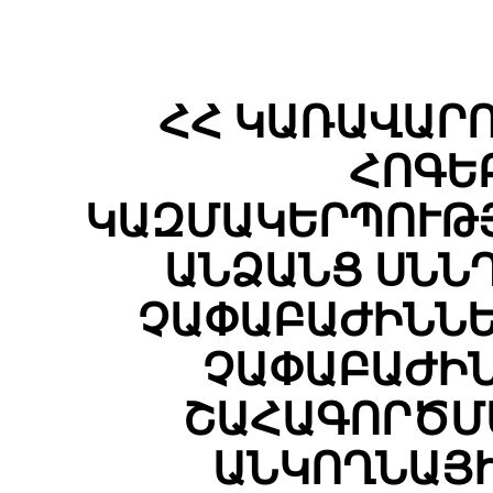
ՀՀ ԿԱՌԱՎԱՐ
ՀՈԳԵ
ԿԱԶՄԱԿԵՐՊՈՒԹՅ
ԱՆՁԱՆՑ ՍՆՆ
ՉԱՓԱԲԱԺԻՆՆԵ
ՉԱՓԱԲԱԺԻՆ
ՇԱՀԱԳՈՐԾՄԱ
ԱՆԿՈՂՆԱՅԻ