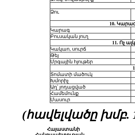
Ձու
10. Կարագ
Կարագ
Բուսական յուղ
11. Ոչ ա
Կակաո, սուրճ
Թեյ
Մրգային հյութեր
1
Տոմատի մածուկ
Խմորիչ
Աղ՝ յոդացված
Համեմունք
Մասուր
(հավելվածը խմբ. 19
Հայաստանի
Հանրապետության