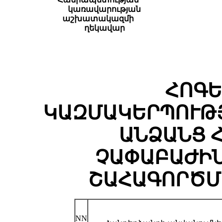
կառավարության
աշխատակազմի
ղեկավար
ՀՈԳԵ
ԿԱԶՄԱԿԵՐՊՈՒԹ
ԱՆՁԱՆՑ 
ՉԱՓԱԲԱԺԻՆ
ՇԱՀԱԳՈՐԾՄ
NN