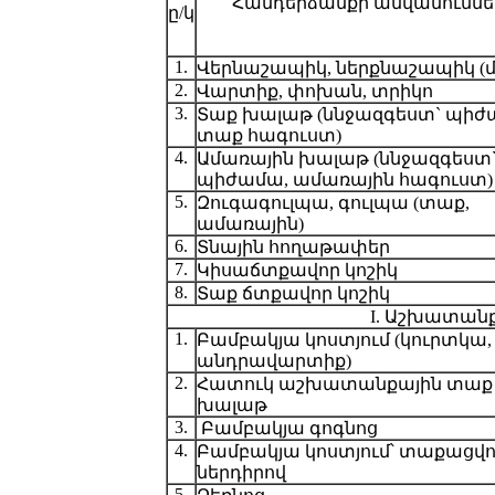
Հանդերձանքի անվանումնե
ը/կ
1.
Վերնաշապիկ, ներքնաշապիկ (մ
2.
Վարտիք, փոխան, տրիկո
3.
Տաք խալաթ (ննջազգեստ` պիժ
տաք հագուստ)
4.
Ամառային խալաթ (ննջազգեստ
պիժամա, ամառային հագուստ)
5.
Զուգագուլպա, գուլպա (տաք,
ամառային)
6.
Տնային հողաթափեր
7.
Կիսաճտքավոր կոշիկ
8.
Տաք ճտքավոր կոշիկ
I. Աշխատանք
1.
Բամբակյա կոստյում (կուրտկա,
անդրավարտիք)
2.
Հատուկ աշխատանքային տաք
խալաթ
3.
Բամբակյա գոգնոց
4.
Բամբակյա կոստյում՝ տաքացվ
ներդիրով
5.