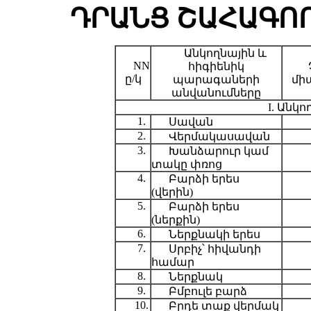
ԴՐԱՆՑ ՇԱՀԱԳՈ
Անկողնային և
NN
հիգիենիկ
ը/կ
պարագաների
մի
անվանումները
I. Անկ
1.
Սավան
2.
Վերմակասավան
3.
Խանձարուր կամ
տակը փռոց
4.
Բարձի երես
(վերին)
5.
Բարձի երես
(ներքին)
6.
Ներքնակի երես
7.
Սրբիչ՝ հիվանդի
համար
8.
Ներքնակ
9.
Բմբուլե բարձ
10.
Բրդե տաք վերմակ