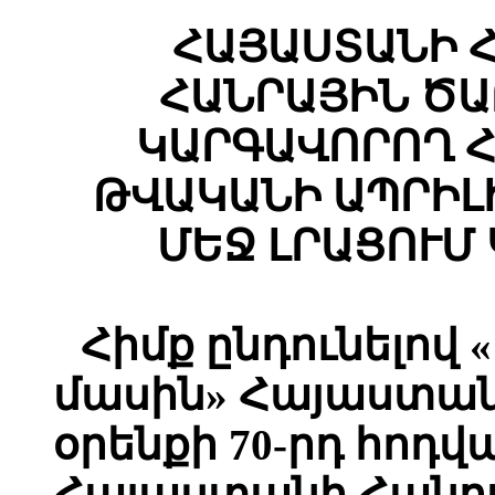
ՀԱՅԱՍՏԱՆԻ 
ՀԱՆՐԱՅԻՆ Ծ
ԿԱՐԳԱՎՈՐՈՂ Հ
ԹՎԱԿԱՆԻ ԱՊՐԻԼԻ 
ՄԵՋ ԼՐԱՑՈՒՄ
Հիմք ընդունելով
մասին» Հայաստա
օրենքի 70-րդ հոդվ
Հայաստանի Հանր