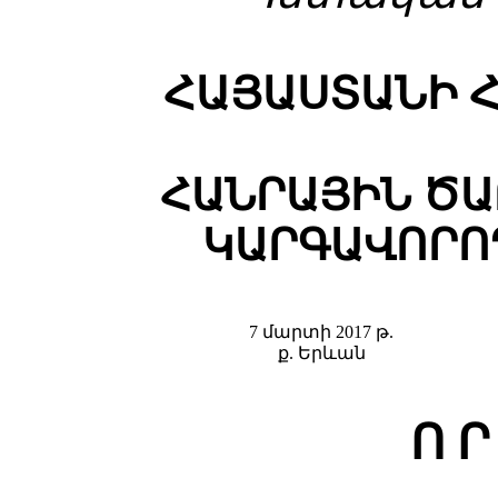
ՀԱՅԱՍՏԱՆԻ 
ՀԱՆՐԱՅԻՆ Ծ
ԿԱՐԳԱՎՈՐՈ
7 մարտի 2017 թ.
ք. Երևան
Ո Ր