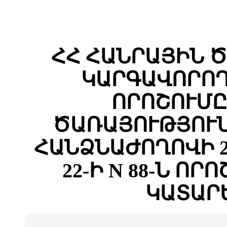
ՀՀ ՀԱՆՐԱՅԻՆ 
ԿԱՐԳԱՎՈՐՈՂ
ՈՐՈՇՈՒՄԸ
ԾԱՌԱՅՈՒԹՅՈՒՆ
ՀԱՆՁՆԱԺՈՂՈՎԻ 2
22-Ի N 88-Ն Ո
ԿԱՏԱՐ