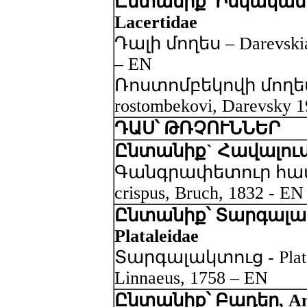
Ընտանիք՝ Իսկական 
Lacertidae
Դալի մողես – Darevskia 
– EN
Ռոստոմբեկովի մողես 
rostombekovi, Darevsky 
ԴԱՍ՝ ԹՌՉՈՒՆՆԵՐ
Ընտանիք` Հավալուսնն
Գանգրափետուր հավալ
crispus, Bruch, 1832 - EN
Ընտանիք՝ Տարգալա
Plataleidae
Տարգալակտուց - Platal
Linnaeus, 1758 – EN
Ընտանիք՝ Բադեր, An