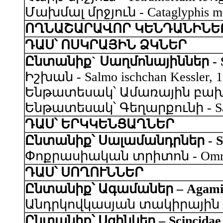
Մախմալ մրջյուն - Cataglyphis mac
ՈՂՆԱՇԱՐԱՎՈՐ ԿԵՆԴԱՆԻՆԵ
ԴԱՍ՝ ՈՍԿՐԱՅԻՆ ՁԿՆԵՐ
Ընտանիք` Սաղմոնայիններ - Sal
Իշխան - Salmo ischchan Kessler, 
Ենթատեսակ՝ Ամառային բախտակ - S
Ենթատեսակ՝ Գեղարքունի - Salmo 
ԴԱՍ՝ ԵՐԿԿԵՆՑԱՂՆԵՐ
Ընտանիք՝ Սալամանդրներ - Sa
Փոքրասիական տրիտոն - Ommatotri
ԴԱՍ՝ ՍՈՂՈՒՆՆԵՐ
Ընտանիք՝ Ագամաներ – Agami
Անդրկովկասյան տակիրային կլորա
Ընտանիք՝ Սցինկեր – Scincidae