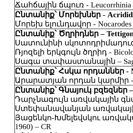
Ճահճային ճպուռ - Leucorrhinia pec
Ընտանիք՝ Մորեխներ - Acridid
Մորեխ ելունդավոր - Nocarodes no
Ընտանիք՝ Ծղրիդներ – Tettigon
Սատունինի սկոտոդրիմադուզա – S
Ռյոզելի երկգույն ծղրիդ - Bicolor
Սագա տափաստանային – Saga pe
Ընտանիք՝ Հսկա որդաններ - M
Արարատյան որդան կարմիր - Porp
Ընտանիք՝ Գնայուկ բզեզներ – 
Դարչնագույն առվակային գնայուկ 
Ստեփանավանյան առվակային գնայո
Յացենկո-Խմելեվսկու առվակային 
1960) – CR