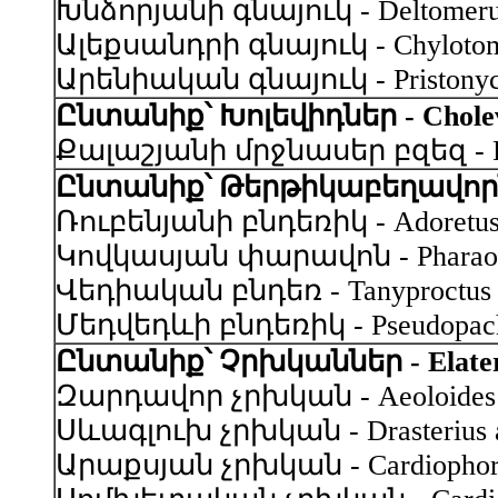
Խնձորյանի գնայուկ - Deltomerus 
Ալեքսանդրի գնայուկ - Chylotomus
Արենիական գնայուկ - Pristonychu
Ընտանիք՝ Խոլեվիդներ - Cholev
Քալաշյանի մրջնասեր բզեզ - Philo
Ընտանիք՝ Թերթիկաբեղավորներ
Ռուբենյանի բնդեռիկ - Adoretus r
Կովկասյան փարավոն - Pharaonus c
Վեդիական բնդեռ - Tanyproctus ve
Մեդվեդևի բնդեռիկ - Pseudopachy
Ընտանիք՝ Չրխկաններ - Elater
Զարդավոր չրխկան - Aeoloides fig
Սևագլուխ չրխկան - Drasterius atr
Արաքսյան չրխկան - Cardiophorus 