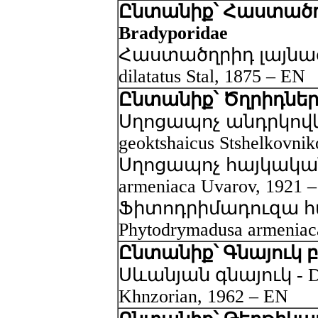
Ընտանիք՝ Հաստածղ
Bradyporidae
Հաստածղրիդ լայնացա
dilatatus Stal, 1875 – EN
Ընտանիք՝ Ծղրիդներ – 
Սղոցապոչ անդրկովկա
geoktshaicus Stshelkovni
Սղոցապոչ հայկական –
armeniaca Uvarov, 1921 
Ֆիտոդրիմադուզա հ
Phytodrymadusa armenia
Ընտանիք՝ Գնայուկ բզ
Սևանյան գնայուկ - Dys
Khnzorian, 1962 – EN