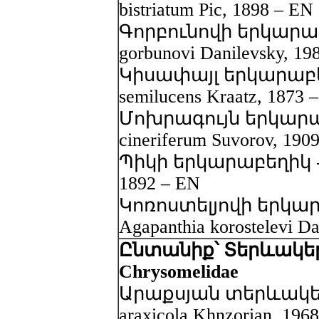
bistriatum Pic, 1898 – EN
Գորբունովի երկարաբե
gorbunovi Danilevsky, 19
Կիսափայլ երկարաբեղ
semilucens Kraatz, 1873 
Մոխրագույն երկարաբ
cineriferum Suvorov, 190
Պիկի երկարաբեղիկ - Phy
1892 – EN
Կոռոստելյովի երկար
Agapanthia korostelevi D
Ընտանիք՝ Տերևակեր
Chrysomelidae
Արաքսյան տերևակեր -
araxicola Khnzorian, 196