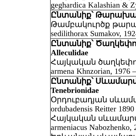
geghardica Kalashian & Z
Ընտանիք՝ Թարախահա
Թամբակուրծք թարախ
sedilithorax Sumakov, 19
Ընտանիք՝ Ծաղկեփոշ
Alleculidae
Հայկական ծաղկեփոշե
armena Khnzorian, 1976 
Ընտանիք՝ Սևամարմ
Tenebrionidae
Օրդուբադյան սևամար
ordubadensis Reitter 189
Հայկական սևամարմին
armeniacus Nabozhenko, 