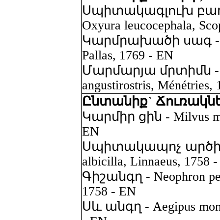
Սպիտակագլուխ բադ
Oxyura leucocephala, Sco
Կարմրախածի սագ - Bran
Pallas, 1769 - EN
Մարմարյա մրտիմն - M
angustirostris, M
é
n
é
tries,
Ընտանիք` Ճուռակներ,
Կարմիր ցին - Milvus mil
EN
Սպիտակապոչ արծիվ -
albicilla, Linnaeus, 1758 
Գիշանգղ - Neophron per
1758 - EN
Սև անգղ - Aegipus mona