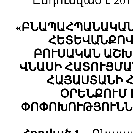
Ընդունված է 20
«ԲՆԱՊԱՀՊԱՆԱԿԱՆ
ՀԵՏԵՎԱՆՔՈՎ
ԲՈՒՍԱԿԱՆ ԱՇ
ՎՆԱՍԻ ՀԱՏՈՒՑՄԱ
ՀԱՅԱՍՏԱՆԻ 
ՕՐԵՆՔՈՒՄ 
ՓՈՓՈԽՈՒԹՅՈՒՆՆ