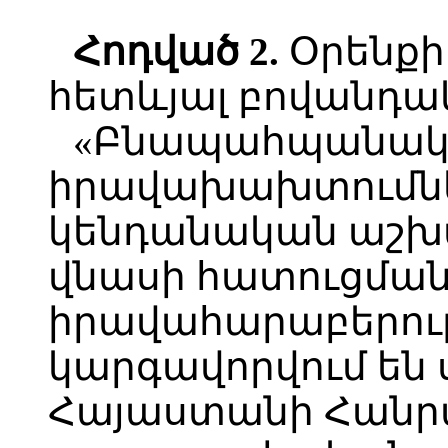
Հոդված 2.
Օրենքի 
հետևյալ բովանդակ
«Բնապահպանա
իրավախախտումնե
կենդանական աշ
վնասի հատուցմա
իրավահարաբերութ
կարգավորվում են ս
Հայաստանի Հանր