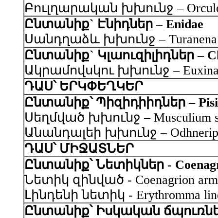
Բուլղարական խխունջ – Orculella 
Ընտանիք` Էնիդներ – Enidae
Սանդղաձև խխունջ – Turanena sca
Ընտանիք` Կլաուզիլիդներ – Clau
Ակրամովսկու խխունջ – Euxina ak
ԴԱՍ՝ ԵՐԿՓԵՂԿԵՐ
Ընտանիք՝ Պիզիդիիդներ – Pisid
Սեղմված խխունջ – Musculium str
Անանդալեի խխունջ – Odhneripisid
ԴԱՍ՝ ՄԻՋԱՏՆԵՐ
Ընտանիք՝ Նետիկներ - Coenagr
Նետիկ զինված - Coenagrion armat
Լինդենի նետիկ - Erythromma linde
Ընտանիք՝ Իսկական ճպուռներ -