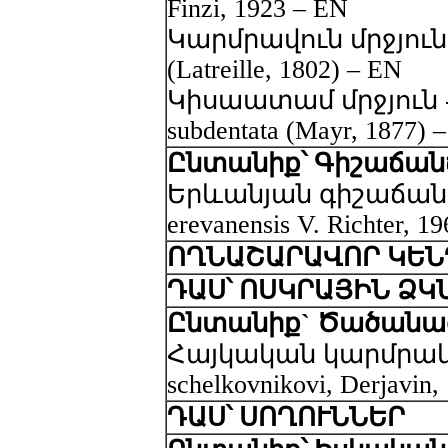
Finzi, 1923 – EN
Կարմրավուն մրջյուն -
(Latreille, 1802) – EN
Կիսաատամ մրջյուն - C
subdentata (Mayr, 1877) 
Ընտանիք՝ Գիշաճանճեր
Երևանյան գիշաճանճ 
erevanensis V. Richter, 1
ՈՂՆԱՇԱՐԱՎՈՐ ԿԵՆ
ԴԱՍ՝ ՈՍԿՐԱՅԻՆ ՁԿ
Ընտանիք` Ծածանազգի
Հայկական կարմրակն – 
schelkovnikovi, Derjavin,
ԴԱՍ՝ ՍՈՂՈՒՆՆԵՐ