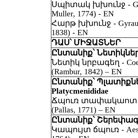
Սպիտակ խխունջ - Gyra
Muller, 1774) - EN
Հարթ խխունջ - Gyraulus
1838) - EN
ԴԱՍ՝ ՄԻՋԱՏՆԵՐ
Ընտանիք՝ Նետիկներ -
Նետիկ նրբագեղ - Coena
(Rambur, 1842) – EN
Ընտանիք՝ Պլատիքնե
Platycmenididae
Ճպուռ տափակաոտ - Pl
(Pallas, 1771) – EN
Ընտանիք՝ Շերեփագին
Կապույտ ճպուռ - Aeshn