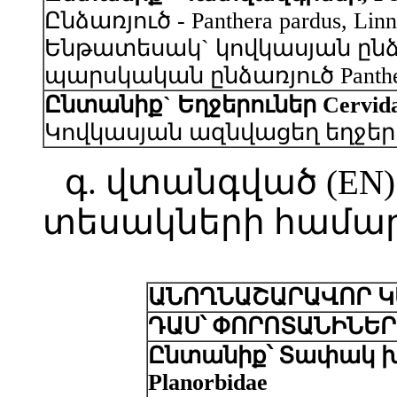
Ընձառյուծ - Panthera pardus, Linn
Ենթատեսակ` կովկասյան ընձառյուծ
պարսկական ընձառյուծ Panthera p
Ընտանիք` Եղջերուներ Cervid
Կովկասյան ազնվացեղ եղջերու, մ
գ. վտանգված (EN
տեսակների համար
ԱՆՈՂՆԱՇԱՐԱՎՈՐ Կ
ԴԱՍ՝ ՓՈՐՈՏԱՆԻՆԵՐ
Ընտանիք՝ Տափակ խ
Planorbidae