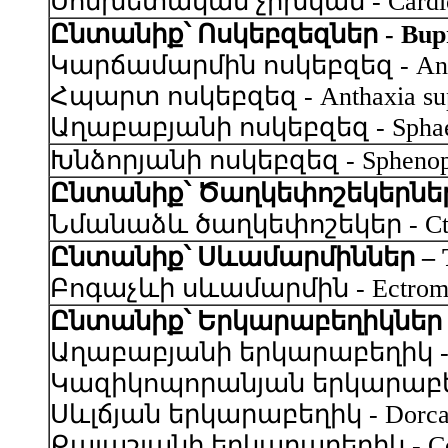
Սոմխետական չրխկան - Cardiopho
Ընտանիք՝ Ոսկեբզեզներ - Bupr
Կարճամարմին ոսկեբզեզ - Anthaxi
Հպարտ ոսկեբզեզ - Anthaxia superb
Աղաբաբյանի ոսկեբզեզ - Sphaerobot
Խնձորյանի ոսկեբզեզ - Sphenopter
Ընտանիք՝ Ծաղկեփոշեկերներ – 
Նմանաձև ծաղկեփոշեկեր - Cteniopu
Ընտանիք՝ Սևամարմիններ – Te
Բոգաչևի սևամարմին - Ectromopsi
Ընտանիք՝ Երկարաբեղիկներ –
Աղաբաբյանի երկարաբեղիկ - Asias
Կազիկոպորանյան երկարաբեղիկ -
Սևլճյան երկարաբեղիկ - Dorcadion
Քալաշյանի երկարաբեղիկ - Conizon