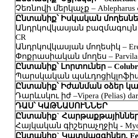
Չեռնովի մերկաչք – Ablepharus ch
Ընտանիք՝ Իսկական մողեսներ 
Անդրկովկասյան բազմագույն մողես
CR
Անդրկովկասյան մողեսիկ – Eremia
Փոքրասիական մողես – Parvilacert
Ընտանիք՝ Լորտուներ – Colubr
Պարսկական պսևդոցիկլոֆիս – Pse
Ընտանիք՝ Իժանման օձեր կամ 
Դարևսկու իժ –Vipera (Pelias) darev
ԴԱՍ՝ ԿԱԹՆԱՍՈՒՆՆԵՐ
Ընտանիք` Հարթաքթայիններ, Ve
Հայկական գիշերաչղջիկ - Myotis h
Ընտանիք` Կատվազգիներ, Fel