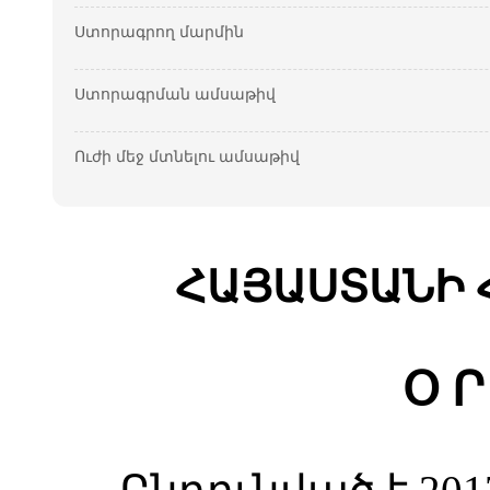
Ստորագրող մարմին
Ստորագրման ամսաթիվ
Ուժի մեջ մտնելու ամսաթիվ
ՀԱՅԱՍՏԱՆԻ 
Օ Ր