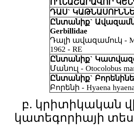
ՈՂՆԱՇԱՐԱՎՈՐ ԿԵՆ
ԴԱՍ` ԿԱԹՆԱՍՈՒՆՆ
Ընտանիք` Ավազամկ
Gerbillidae
Դալի ավազամուկ - Merio
1962 - RE
Ընտանիք` Կատվազգի
Մանուլ - Otocolobus manu
Ընտանիք` Բորենիներ
Բորենի - Hyaena hyaena 
բ. կրիտիկական վ
կատեգորիայի տես