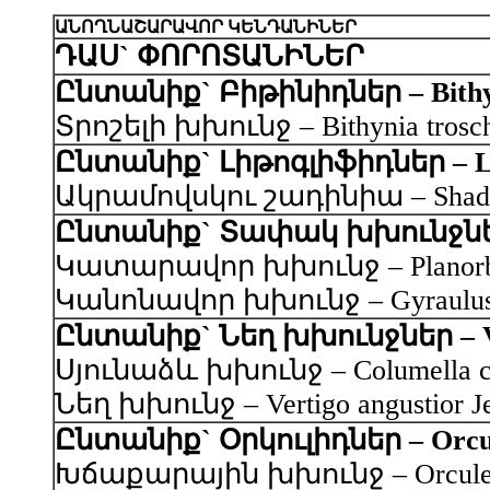
ԱՆՈՂՆԱՇԱՐԱՎՈՐ ԿԵՆԴԱՆԻՆԵՐ
ԴԱՍ` ՓՈՐՈՏԱՆԻՆԵՐ
Ընտանիք` Բիթինիդներ – Bithy
Տրոշելի խխունջ – Bithynia trosch
Ընտանիք` Լիթոգլիֆիդներ – Lit
Ակրամովսկու շադինիա – Shadinia
Ընտանիք` Տափակ խխունջներ 
Կատարավոր խխունջ – Planorbis ca
Կանոնավոր խխունջ – Gyraulus re
Ընտանիք` Նեղ խխունջներ – Ve
Սյունաձև խխունջ – Columella col
Նեղ խխունջ – Vertigo angustior Je
Ընտանիք` Օրկուլիդներ – Orcu
Խճաքարային խխունջ – Orculella 