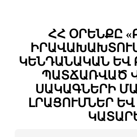
ՀՀ ՕՐԵՆՔԸ 
ԻՐԱՎԱԽԱԽՏՈՒՄ
ԿԵՆԴԱՆԱԿԱՆ ԵՎ
ՊԱՏՃԱՌՎԱԾ Վ
ՍԱԿԱԳՆԵՐԻ ՄԱ
ԼՐԱՑՈՒՄՆԵՐ Ե
ԿԱՏԱՐ