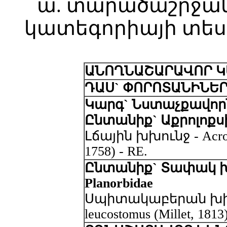
ա. տարածաշրջան
կատեգորիայի տես
ԱՆՈՂՆԱՇԱՐԱՎՈՐ Կ
ԴԱՍ` ՓՈՐՈՏԱՆԻՆԵ
Կարգ` Նստաչքավորնե
Ընտանիք` Աքրոլոքսիդ
Լճային խխունջ - Acrolox
1758) - RE.
Ընտանիք` Տափակ խ
Planorbidae
Սպիտակաբերան խխու
leucostomus (Millet, 1813