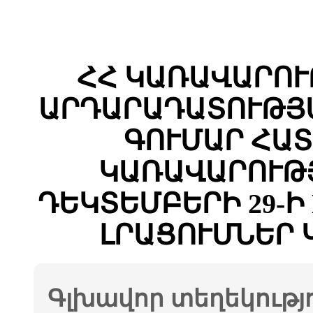
ՀՀ ԿԱՌԱՎԱՐՈՒ
ԱՐԴԱՐԱԴԱՏՈՒԹՅ
ԳՈՒՄԱՐ ՀԱՏ
ԿԱՌԱՎԱՐՈՒԹՅ
ԴԵԿՏԵՄԲԵՐԻ 29-Ի 
ԼՐԱՑՈՒՄՆԵՐ 
Գլխավոր տեղեկությ