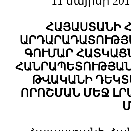
11 մայիսի 20
ՀԱՅԱՍՏԱՆԻ 
ԱՐԴԱՐԱԴԱՏՈՒԹՅ
ԳՈՒՄԱՐ ՀԱՏԿԱՑ
ՀԱՆՐԱՊԵՏՈՒԹՅԱՆ
ԹՎԱԿԱՆԻ ԴԵԿՏԵՄ
ՈՐՈՇՄԱՆ ՄԵՋ ԼՐ
Մ