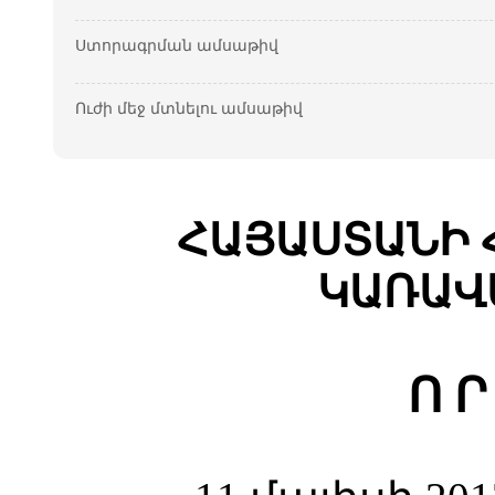
Ստորագրման ամսաթիվ
Ուժի մեջ մտնելու ամսաթիվ
ՀԱՅԱՍՏԱՆԻ 
ԿԱՌԱՎ
Ո Ր