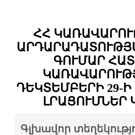
ՀՀ ԿԱՌԱՎԱՐՈՒ
ԱՐԴԱՐԱԴԱՏՈՒԹՅ
ԳՈՒՄԱՐ ՀԱՏ
ԿԱՌԱՎԱՐՈՒԹՅ
ԴԵԿՏԵՄԲԵՐԻ 29-Ի 
ԼՐԱՑՈՒՄՆԵՐ 
Գլխավոր տեղեկությ