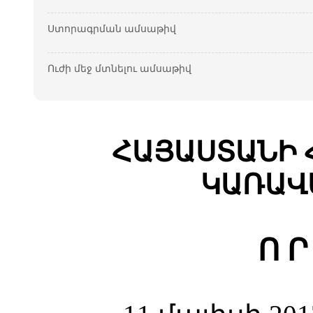
Ստորագրման ամսաթիվ
Ուժի մեջ մտնելու ամսաթիվ
ՀԱՅԱՍՏԱՆԻ 
ԿԱՌԱՎ
Ո Ր