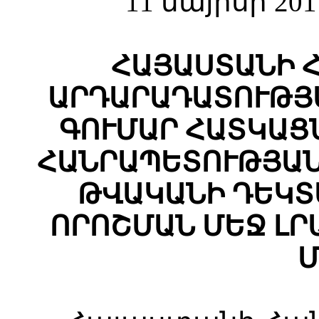
11 մայիսի 20
ՀԱՅԱՍՏԱՆԻ 
ԱՐԴԱՐԱԴԱՏՈՒԹՅ
ԳՈՒՄԱՐ ՀԱՏԿԱՑ
ՀԱՆՐԱՊԵՏՈՒԹՅԱՆ
ԹՎԱԿԱՆԻ ԴԵԿՏԵՄ
ՈՐՈՇՄԱՆ ՄԵՋ ԼՐ
Մ