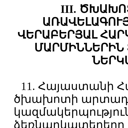
III. ԾԽԱԽ
ԱՌԱՎԵԼԱԳՈՒ
ՎԵՐԱԲԵՐՅԱԼ ՀԱՐ
ՄԱՐՄԻՆՆԵՐԻՆ
ՆԵՐԿ
11. Հայաստանի 
ծխախոտի արտադ
կազմակերպությու
ձեռնարկատերերը մ