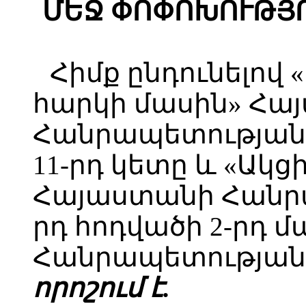
ՄԵՋ ՓՈՓՈԽՈՒԹՅՈ
Հիմք ընդունելով
հարկի մասին» Հա
Հանրապետության 
11-րդ կետը և «Ակց
Հայաստանի Հանրա
րդ հոդվածի 2-րդ 
Հանրապետության 
ո
րո
շում է.