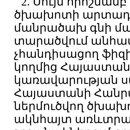
2. Սույն որոշմամ
ծխախոտի արտադր
մանրածախ գնի մա
տարածվում անհա
չհանդիսացող ֆիզ
կողմից Հայաստա
կառավարության 
Հայաստանի Հանր
ներմուծվող ծխա
ակնհայտ առևտրա