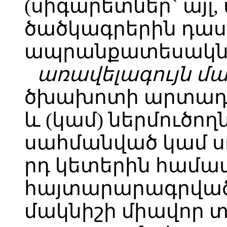
(սիգարետներ` այլ,
ծածկագրերին դաս
ապրանքատեսակն
առավելագույն մ
ծխախոտի արտադ
և (կամ) ներմուծող
սահմանված կամ սու
րդ կետերին հա
հայտարարագրված՝
մակնիշի միավոր 