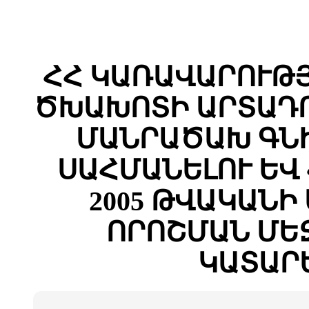
ՀՀ ԿԱՌԱՎԱՐՈՒԹՅ
ԾԽԱԽՈՏԻ ԱՐՏԱԴՐ
ՄԱՆՐԱԾԱԽ ԳՆԻ
ՍԱՀՄԱՆԵԼՈՒ ԵՎ
2005 ԹՎԱԿԱՆԻ Ա
ՈՐՈՇՄԱՆ ՄԵ
ԿԱՏԱՐ