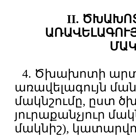
II. ԾԽԱԽ
ԱՌԱՎԵԼԱԳՈՒ
ՄԱԿ
4. Ծխախոտի ար
առավելագույն մա
մակնշումը, ըստ
յուրաքանչյուր մակ
մակնիշ), կատարվու