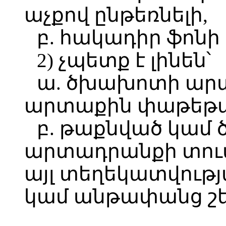
աչքով ընթեռնելի,
բ. հակադիր ֆոնի
2) չպետք է լինեն՝
ա. ծխախոտի ար
արտաքին փաթեթա
բ. թաքնված կամ
արտադրանքի տու
այլ տեղեկատվութ
կամ անթափանց շե