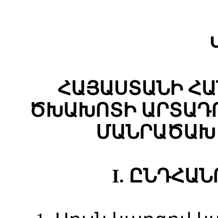
ՀԱՅԱՍՏԱՆԻ ՀԱ
ԾԽԱԽՈՏԻ ԱՐՏԱԴ
ՄԱՆՐԱԾԱԽ
I. ԸՆԴՀԱ