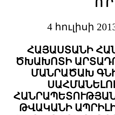
Ո Ր
4 հուլիսի 20
ՀԱՅԱՍՏԱՆԻ ՀԱ
ԾԽԱԽՈՏԻ ԱՐՏԱԴ
ՄԱՆՐԱԾԱԽ ԳՆ
ՍԱՀՄԱՆԵԼՈ
ՀԱՆՐԱՊԵՏՈՒԹՅԱՆ
ԹՎԱԿԱՆԻ ԱՊՐԻԼԻ 