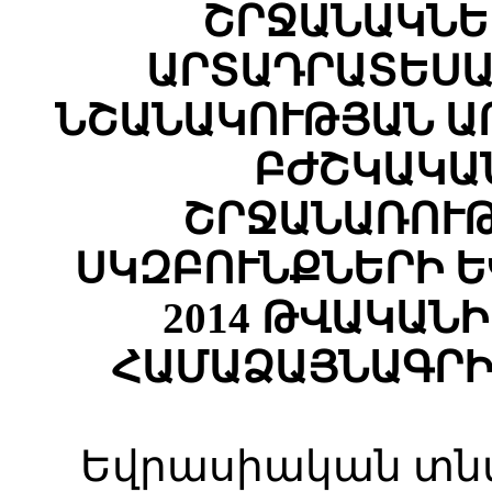
ՇՐՋԱՆԱԿՆԵ
ԱՐՏԱԴՐԱՏԵՍԱ
ՆՇԱՆԱԿՈՒԹՅԱՆ
Ա
ԲԺՇԿԱԿԱ
ՇՐՋԱՆԱՌՈՒ
ՍԿԶԲՈՒՆՔՆԵՐԻ
Ե
2014
ԹՎԱԿԱՆԻ
ՀԱՄԱՁԱՅՆԱԳՐ
Եվրասիական տն