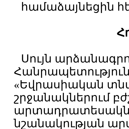
համաձայնեցին հե
Հ
Սույն արձանագր
Հանրապետությունը
«Եվրասիական տն
շրջանակներում բ
արտադրատեսակնե
նշանակության ա