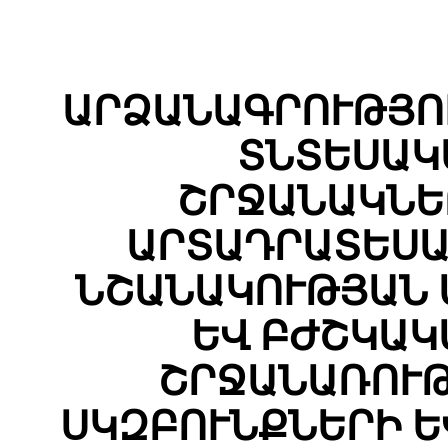
ԱՐՁԱՆԱԳՐՈՒԹՅՈՒ
ՏՆՏԵՍԱԿ
ՇՐՋԱՆԱԿՆԵ
ԱՐՏԱԴՐԱՏԵՍԱ
ՆՇԱՆԱԿՈՒԹՅԱՆ 
ԵՎ ԲԺՇԿԱԿ
ՇՐՋԱՆԱՌՈՒԹ
ՍԿԶԲՈՒՆՔՆԵՐԻ Ե