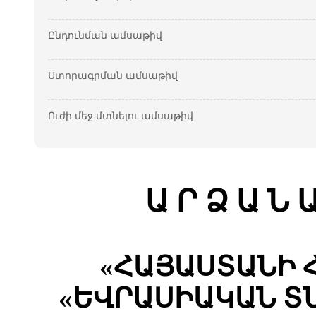
Ընդունման ամսաթիվ
Ստորագրման ամսաթիվ
Ուժի մեջ մտնելու ամսաթիվ
Ա Ր Ձ Ա Ն Ա
«
ՀԱՅԱՍՏԱՆԻ
«
ԵՎՐԱՍԻԱԿԱՆ
Տ