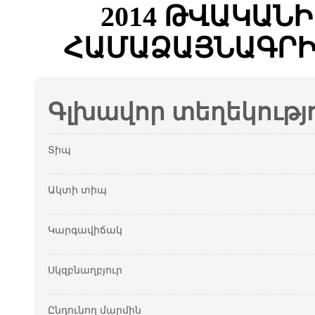
2014 ԹՎԱԿԱՆԻ
ՀԱՄԱՁԱՅՆԱԳՐԻ
Գլխավոր տեղեկությ
Տիպ
Ակտի տիպ
Կարգավիճակ
Սկզբնաղբյուր
Ընդունող մարմին