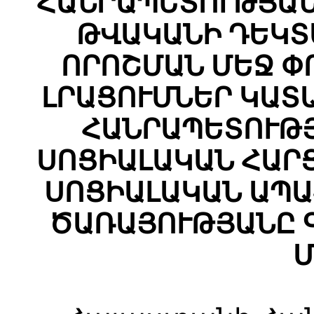
ՀԱՆՐԱՊԵՏՈՒԹՅԱՆ
ԹՎԱԿԱՆԻ ԴԵԿՏԵՄ
ՈՐՈՇՄԱՆ ՄԵՋ Փ
ԼՐԱՑՈՒՄՆԵՐ ԿԱՏ
ՀԱՆՐԱՊԵՏՈՒԹ
ՍՈՑԻԱԼԱԿԱՆ ՀԱՐ
ՍՈՑԻԱԼԱԿԱՆ ԱՊ
ԾԱՌԱՅՈՒԹՅԱՆԸ 
Մ