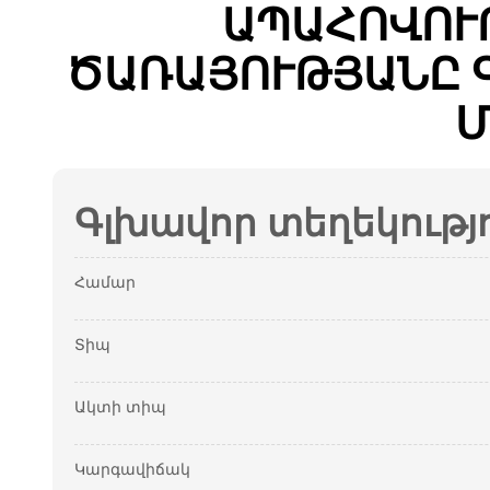
ԱՊԱՀՈՎՈՒ
ԾԱՌԱՅՈՒԹՅԱՆԸ 
Մ
Գլխավոր տեղեկությ
Համար
Տիպ
Ակտի տիպ
Կարգավիճակ