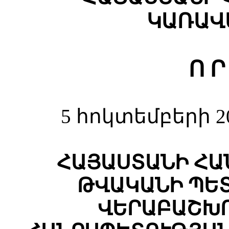
ԿԱՌԱՎ
Ո Ր
5 հոկտեմբերի 2
ՀԱՅԱՍՏԱՆԻ ՀԱ
ԹՎԱԿԱՆԻ ՊԵ
ՎԵՐԱԲԱՇԽՈ