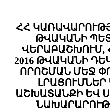
ՀՀ ԿԱՌԱՎԱՐՈՒԹՅ
ԹՎԱԿԱՆԻ ՊԵ
ՎԵՐԱԲԱՇԽՈՒՄ,
2016 ԹՎԱԿԱՆԻ ԴԵԿ
ՈՐՈՇՄԱՆ ՄԵՋ Փ
ԼՐԱՑՈՒՄՆԵՐ 
ԱՇԽԱՏԱՆՔԻ ԵՎ 
ՆԱԽԱՐԱՐՈՒԹ