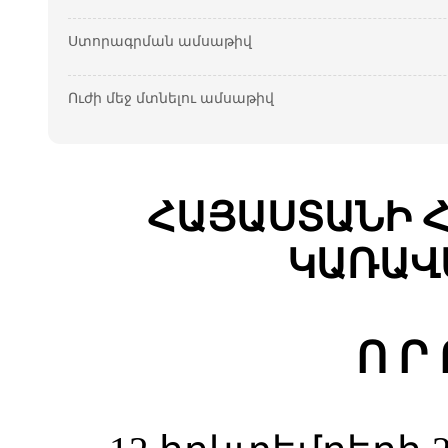
Ստորագրման ամսաթիվ
Ուժի մեջ մտնելու ամսաթիվ
ՀԱՅԱՍՏԱՆԻ 
ԿԱՌԱՎ
Ո Ր 