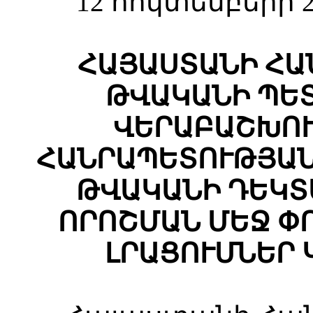
12 հոկտեմբերի 2
ՀԱՅԱՍՏԱՆԻ ՀԱ
ԹՎԱԿԱՆԻ ՊԵ
ՎԵՐԱԲԱՇԽՈՒ
ՀԱՆՐԱՊԵՏՈՒԹՅԱՆ
ԹՎԱԿԱՆԻ ԴԵԿՏԵՄ
ՈՐՈՇՄԱՆ ՄԵՋ Փ
ԼՐԱՑՈՒՄՆԵՐ 