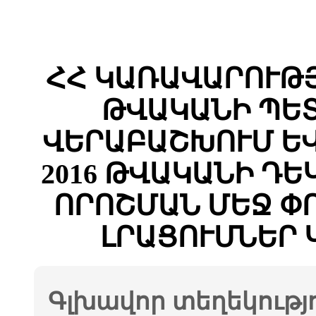
ՀՀ ԿԱՌԱՎԱՐՈՒԹՅ
ԹՎԱԿԱՆԻ ՊԵ
ՎԵՐԱԲԱՇԽՈՒՄ Ե
2016 ԹՎԱԿԱՆԻ ԴԵԿ
ՈՐՈՇՄԱՆ ՄԵՋ Փ
ԼՐԱՑՈՒՄՆԵՐ 
Գլխավոր տեղեկությ