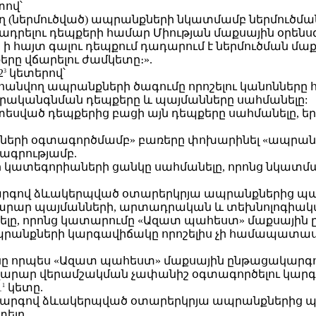
ով՝
ող (ներմուծված) ապրանքների նկատմամբ ներմուծմա
մադրելու դեպքերի համար Միության մաքսային օր
 ի հայտ գալու դեպքում դադարում է ներմուծման մ
երը վճարելու ժամկետը։».
2
կետերով՝
3
հանվող ապրանքների ծագումը որոշելու կանոնները
երականգնման դեպքերը և պայմանները սահմանելը:
տեսված դեպքերից բացի այն դեպքերը սահմանելը, ե
պրանքների օգտագործմամբ» բառերը փոխարինել «ապրան
բագրությամբ.
րի կատեգորիաների ցանկը սահմանելը, որոնց նկատմ
կարգով ձևակերպված օտարերկրյա ապրանքներից 
արար պայմանների, արտադրական և տեխնոլոգիական
հմանելը, որոնց կատարումը «Ազատ պահեստ» մաքսայ
անքների կարգավիճակը որոշելիս չի համապատա
անոնը որպես «Ազատ պահեստ» մաքսային ընթացակա
ար վերամշակման չափանիշ օգտագործելու կարգը 
1
կետը.
1
ակարգով ձևակերպված օտարերկրյա ապրանքներից
տելը