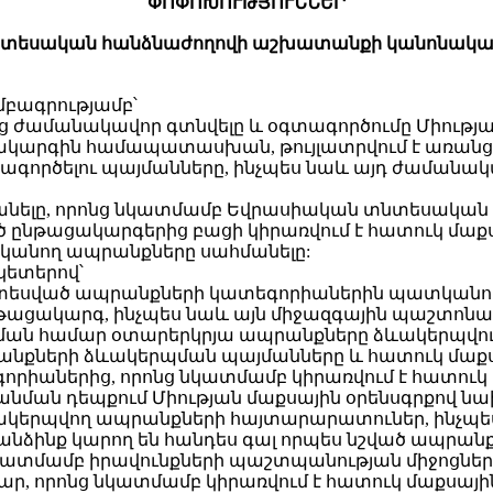
ՓՈՓՈԽՈՒԹՅՈՒՆՆԵՐ
տեսական հանձնաժողովի աշխատանքի կանոնակա
խմբագրությամբ՝
ոնց ժամանակավոր գտնվելը և օգտագործումը Միութ
թացակարգին համապատասխան, թույլատրվում է առան
ագործելու պայմանները, ինչպես նաև այդ ժամանակա
նելը, որոնց նկատմամբ Եվրասիական տնտեսական մի
 ընթացակարգերից բացի կիրառվում է հատուկ մաքս
կանող ապրանքները սահմանելը:
կետերով՝
խատեսված ապրանքների կատեգորիաներին պատկանող
նթացակարգ, ինչպես նաև այն միջազգային պաշտոնա
ման համար օտարերկրյա ապրանքները ձևակերպվու
անքների ձևակերպման պայմանները և հատուկ մաք
որիաներից, որոնց նկատմամբ կիրառվում է հատուկ
հպանման դեպքում Միության մաքսային օրենսգրքով 
կերպվող ապրանքների հայտարարատուներ, ինչպես 
անձինք կարող են հանդես գալ որպես նշված ապրա
կատմամբ իրավունքների պաշտպանության միջոցներ 
, որոնց նկատմամբ կիրառվում է հատուկ մաքսայի