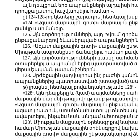
այն դեպքում, երբ ապրանքների այդպիսի հ
դրույքաչափով հաշվարկելու համար:».
ը) 124-128-րդ կետերը շարադրել հետևյալ խմ
«124. «Ազատ մաքսային գոտի» մաքսային 
ցանկը սահմանելը:
125. Այն գործողությունների, այդ թվում՝ գ
ընթացակարգով ձևակերպված ապրանքների 
126. «Ազատ մաքսային գոտի» մաքսային
Միության ապրանքներ ճանաչելու համար բավ
127. Այն գործառնությունների ցանկը սահ
օտարերկրյա ապրանքներից պատրաստված (ս
վերամշակման չափանիշներին:
128. Արժեքային (ադվալորային) բաժնի կ
ապրանքներից պատրաստված (ստացված) ապրա
թ) լրացնել հետևյալ բովանդակությամբ 128
- 
1
«128
. Այն դեպքերը և (կամ) պայմանները ս
1
մաքսային մարմնի թույլտվությամբ թույլատր
«Ազատ մաքսային գոտի» մաքսային ընթացա
ազատ (հատուկ, առանձնահատուկ) տնտեսական
ավարտելու, ինչպես նաև անդամ պետության տա
128
. Միության մաքսային օրենսգրքով նախ
2
համար Միության մաքսային օրենսգրքով նախա
մաքսային գոտի» մաքսային ընթացակարգով ձ