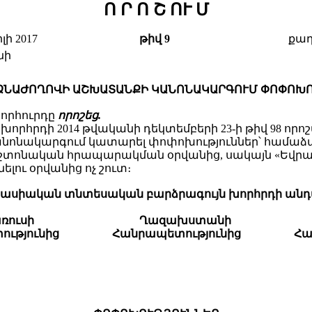
Ո Ր Ո Շ ՈՒ Մ
լի 2017
թիվ 9
քաղ
նի
ՁՆԱԺՈՂՈՎԻ ԱՇԽԱՏԱՆՔԻ ԿԱՆՈՆԱԿԱՐԳՈՒՄ ՓՈՓՈԽՈ
որհուրդը
որոշեց.
խորհրդի 2014 թվականի դեկտեմբերի 23-ի թիվ 98 
նակարգում կատարել փոփոխություններ՝ համաձայ
րա պաշտոնական հրապարակման օրվանից, սակայն «Ե
լու օրվանից ոչ շուտ։
ասիական տնտեսական բարձրագույն խորհրդի անդ
ռուսի
Ղազախստանի
ւթյունից
Հանրապետությունից
Հա