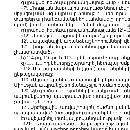
գ) լրացնել հետևյալ բովանդակությամբ 7
կետ
1
«7
. Միության մաքսային տարածք ներմուծվ
1
միջոցով սակագնային արտոնություններ տրա
տարբեր այլ հանգամանքներ սահմանելը, որոնց
(կամ) վրա է հասնում ներմուծման մաքսատուրք
դ) լրացնել հետևյալ բովանդակությամբ 12
- 1
1
«12
. Միության մաքսային տարածքից արտա
1
12
. Սակագնային առանձնաշնորհումների վ
2
12
. Միության մաքսային օրենսգրքով նախա
3
չհաստատված։».
ե) 114-րդ, 116-րդ և 117-րդ կետերում «ա
զ) 118-121-րդ կետերը շարադրել հետևյալ խմ
«118. Այն ապրանքների և (կամ) ապրանքնե
ընթացակարգը:
119. «Ազատ պահեստ» մաքսային ընթացա
Միության ապրանքներ ճանաչելու համար բավ
120. Այն գործառնությունների ցանկը սա
ապրանքներից պատրաստված (ստացված) ապր
չափանիշներին:
121. Արժեքային (ադվալորային) բաժնի կ
պատրաստված (ստացված) ապրանքների բավար
է) ավելացնել հետևյալ բովանդակությամբ 12
«121
. «Ազատ պահեստ» մաքսային ընթաց
1
hաշվարկային արժեքը որոշելու կարգը հաստա