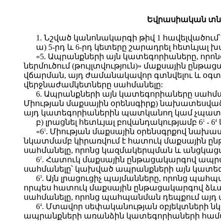
Եվրասիական տն
1. Նշված կանոնակարգի թիվ 1 հավելվածում՝
ա) 5-րդ և 6-րդ կետերը շարադրել հետևյալ 
«5. Ապրանքների այն կատեգորիաները, որ
ներմուծում (թույլտվություն)» մաքսային ըն
վճարման, այդ ժամանակավոր գտնվելու և օգտ
վերջնաժամկետները սահմանելը:
6. Ապրանքների այն կատեգորիաները սահմա
Միության մաքսային օրենսգիրք) նախատեսված
այդ կատեգորիաներին պատկանող կամ չպատ
բ) լրացնել հետևյալ բովանդակությամբ 6
- 6
1
4
«6
. Միության մաքսային օրենսգրքով նա
1
նկատմամբ կիրառվում է հատուկ մաքսային ը
սահմանելը, որոնց կազմակերպման և անցկաց
6
. Հատուկ մաքսային ընթացակարգով ապր
2
սահմանելը՝ կախված ապրանքների այն կատեգ
6
. Այն լրացուցիչ պայմանները, որոնց պա
3
որպես հատուկ մաքսային ընթացակարգով ձևա
սահմանելը, որոնց պահպանման դեպքում այդ 
6
. Մտավոր սեփականության օբյեկտների ն
4
ապրանքների առանձին կատեգորիաների համար