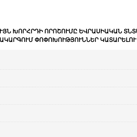
ՒՅՆ ԽՈՐՀՐԴԻ ՈՐՈՇՈՒՄԸ ԵՎՐԱՍԻԱԿԱՆ ՏՆ
ԱԿԱՐԳՈՒՄ ՓՈՓՈԽՈՒԹՅՈՒՆՆԵՐ ԿԱՏԱՐԵԼՈՒ