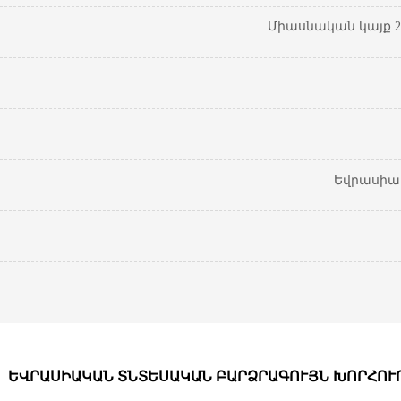
Միասնական կայք 20
Եվրասիա
ԵՎՐԱՍԻԱԿԱՆ ՏՆՏԵՍԱԿԱՆ ԲԱՐՁՐԱԳՈՒՅՆ ԽՈՐՀՈՒ