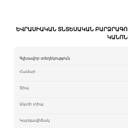
ԵՎՐԱՍԻԱԿԱՆ ՏՆՏԵՍԱԿԱՆ ԲԱՐՁՐԱԳՈ
ԿԱՆՈՆ
Գլխավոր տեղեկություն
Համար
Տիպ
Ակտի տիպ
Կարգավիճակ