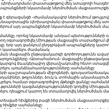
ին (փոխադրման) փաստաթղթով մեկ ստացողի հասցեո
դ ապրանքների նկատմամբ ներմուծման մաքսատուրքե
ետք է գերազանցի «Ժամանակավոր ներմուծում (թույլտ
տրանսպորտային (փոխադրման) փաստաթղթով մեկ ստ
կներում այդ ապրանքների նկատմամբ ներմուծման մ
հմանելը, որոնց նկատմամբ անդամ պետություններ
արող օգտագործվել Միության մաքսային տարածքում 
ը, երբ այդ ցանկում ընդգրկված ապրանքները կարող
ր կատարելու ժամանակ:
ման մաքսային ընթացակարգի գործողությունն ավար
 արդյունքները «Արտահանում» մաքսային ընթացակար
ակարգով ձևակերպվող վերամշակումից հետո ստացվ
րելու առանձնահատկությունները սահմանելը:
ույսերի պաշտպանության միջոցների, գյուղատնտեսա
անիներ, թռչուններ, ձուկ և տոհմային անասնաբուծու
ակրելու համար օգտագործվող մթերքի ցանկը սահմա
թյունների կազմակերպությունների կողմից Միության
ու դեպքում կարող են տրամադրվել ներմուծման մա
խատեսված հիմքերից բացի ներմուծման մաքսատուրք
 հիմքեր սահմանելը: