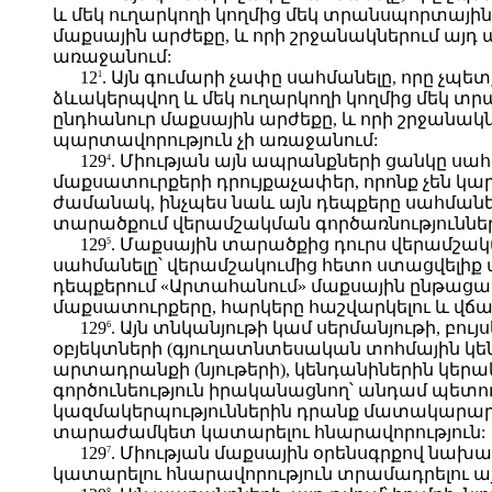
և մեկ ուղարկողի կողմից մեկ տրանսպորտայ
մաքսային արժեքը, և որի շրջանակներում այ
առաջանում:
12
. Այն գումարի չափը սահմանելը, որը չպ
1
ձևակերպվող և մեկ ուղարկողի կողմից մեկ 
ընդհանուր մաքսային արժեքը, և որի շրջանա
պարտավորություն չի առաջանում:
129
. Միության այն ապրանքների ցանկը սա
4
մաքսատուրքերի դրույքաչափեր, որոնք չեն կ
ժամանակ, ինչպես նաև այն դեպքերը սահմանել
տարածքում վերամշակման գործառնություննե
129
. Մաքսային տարածքից դուրս վերամշակ
5
սահմանելը՝ վերամշակումից հետո ստացվելիք
դեպքերում «Արտահանում» մաքսային ընթաց
մաքսատուրքերը, հարկերը հաշվարկելու և վճա
129
. Այն տնկանյութի կամ սերմանյութի, բ
6
օբյեկտների (գյուղատնտեսական տոհմային կենդ
արտադրանքի (նյութերի), կենդանիներին կեր
գործունեություն իրականացնող՝ անդամ պետու
կազմակերպություններին դրանք մատակարարել
տարաժամկետ կատարելու հնարավորություն:
129
. Միության մաքսային օրենսգրքով նա
7
կատարելու հնարավորություն տրամադրելու այլ
8