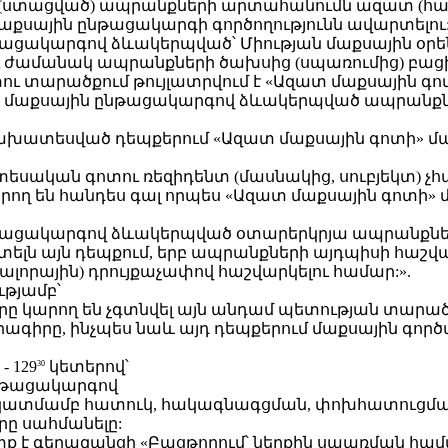
ստացված) ապրանքների արտահանումն ազատ (հատ
քսային ընթացակարգի գործողությունն ավարտելու
նթացակարգով ձևակերպված՝ Միության մաքսային 
 ժամանակ ապրանքների ծախսից (սպառումից) բացի
ւ տարածքում թույլատրվում է «Ազատ մաքսային 
ի» մաքսային ընթացակարգով ձևակերպված ապրան
 նախատեսված դեպքերում «Ազատ մաքսային գոտի» մ
եսական գոտու ռեզիդենտ (մասնակից, սուբյեկտ) չ
կարող են հանդես գալ որպես «Ազատ մաքսային գոտ
ընթացակարգով ձևակերպված օտարերկրյա ապրանք
ելն այն դեպքում, երբ ապրանքների այդպիսի հաշվա
լորային) դրույքաչափով հաշվարկելու համար:».
ւթյամբ՝
երը կարող են չգտնվել այն անդամ պետության տարած
գիրը, ինչպես նաև այդ դեպքերում մաքսային գոր
- 129
կետերով՝
30
ընթացակարգով
կատմամբ հատուկ, հակագնագցման, փոխհատուցմա
ը սահմանելը:
չպետք է գերազանցի «Բացթողում՝ ներքին սպառման 