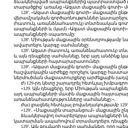
ձևակերպված ապրանքներից պատրաստված (
տարածքից՝ առանց «Ազատ մաքսային գոտի» մա
128
. «Ազատ մաքսային գոտի» մաքսային ը
3
վերամշակման գործառնություններ կատարելու
(հատուկ, առանձնահատուկ) տնտեսական գոտո
ապրանքների և (կամ) «Ազատ մաքսային գոտ
ապրանքների սպառումը:
128
. Միության մաքսային օրենսդրությամբ
4
ավարտելու կարգը սահմանելը:
128
. Ազատ (հատուկ, առանձնահատուկ) տնտ
5
և այն դեպքերը սահմանելը, երբ այդ անձինք 
ապրանքների հայտարարատուներ:
128
. «Ազատ մաքսային գոտի» մաքսային 
6
հաշվարկային արժեքը որոշելու կարգը հաստատ
ներմուծման մաքսատուրքերը արժեքային (ադվա
ժ) 129-րդ կետը շարադրել հետևյալ խմբագրո
«129. Այն դեպքերը, երբ Միության ապրանքն
այդ ապրանքների մասին մաքսային հայտարարա
առանձնահատկությունները սահմանելը:».
ժա) լրացնել հետևյալ բովանդակությամբ 129
1
«129
. «Մաքսային տարանցում» մաքսային 
1
ձևակերպվող օտարերկրյա ապրանքների ն
կատարման ապահովում տրամադրելու դեպքեր
129
. Այն գումարի չափը սահմանելը, որը 
2