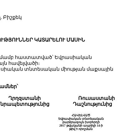
. Բիշքեկ
ՒԹՅՈՒՆՆԵՐ ԿԱՏԱՐԵԼՈՒ ՄԱՍԻՆ
որոշմամբ հաստատված՝ Եվրասիական
ն հավելվածի։
վրասիական տնտեսական միության մաքսային
ամներ՝
Ղրղզստանի
Ռուսաստանի
նրապետությունից
Դաշնությունից
ՀԱՎԵԼՎԱԾ
Եվրասիական տնտեսական
բարձրագույն խորհրդի
2017 թվականի ապրիլի 14-ի
թիվ 9 որոշման