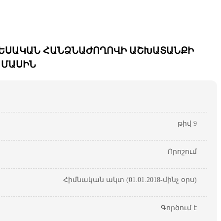
ՏԵՍԱԿԱՆ ՀԱՆՁՆԱԺՈՂՈՎԻ ԱՇԽԱՏԱՆՔԻ
 ՄԱՍԻՆ
թիվ 9
Որոշում
Հիմնական ակտ (01.01.2018-մինչ օրս)
Գործում է