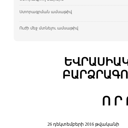
Ստորագրման ամսաթիվ
Ուժի մեջ մտնելու ամսաթիվ
ԵՎՐԱՍԻԱԿ
ԲԱՐՁՐԱԳՈ
Ո Ր 
26 դեկտեմբերի 2016 թվականի