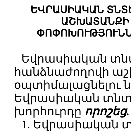
ԵՎՐԱՍԻԱԿԱՆ ՏՆՏ
ԱՇԽԱՏԱՆՔԻ
ՓՈՓՈԽՈՒԹՅՈՒՆՆ
Եվրասիական տ
հանձնաժողովի ա
օպտիմալացնելու
Եվրասիական տնտ
խորհուրդը
որոշեց.
1. Եվրասիական