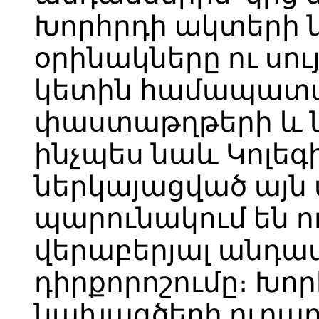
Խորհրդի ակտերի
օրինակները ու սու
կետին համապատ
փաստաթղթերի և ն
ինչպես նաև Կոլեգ
ներկայացված այն
պարունակում են ո
վերաբերյալ անդա
դիրքորոշումը։ Խո
նախագծերի ուղարկ