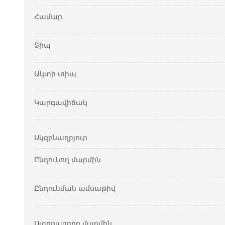
Համար
Տիպ
Ակտի տիպ
Կարգավիճակ
Սկզբնաղբյուր
Ընդունող մարմին
Ընդունման ամսաթիվ
Ստորագրող մարմին