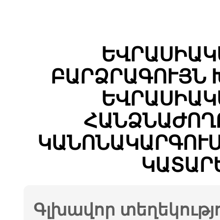
ԵՎՐԱՍԻԱԿ
ԲԱՐՁՐԱԳՈՒՅՆ 
ԵՎՐԱՍԻԱԿ
ՀԱՆՁՆԱԺՈՂ
ԿԱՆՈՆԱԿԱՐԳՈՒՄ
ԿԱՏԱՐ
Գլխավոր տեղեկությ