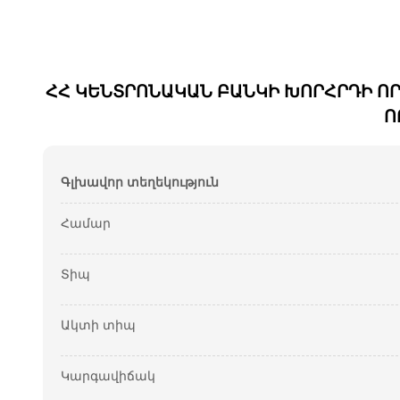
ՀՀ ԿԵՆՏՐՈՆԱԿԱՆ ԲԱՆԿԻ ԽՈՐՀՐԴԻ ՈՐՈ
Ո
Գլխավոր տեղեկություն
Համար
Տիպ
Ակտի տիպ
Կարգավիճակ