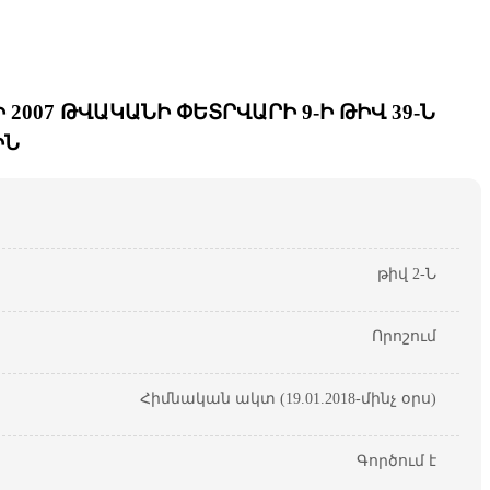
007 ԹՎԱԿԱՆԻ ՓԵՏՐՎԱՐԻ 9-Ի ԹԻՎ 39-Ն
ԻՆ
թիվ 2-Ն
Որոշում
Հիմնական ակտ (19.01.2018-մինչ օրս)
Գործում է