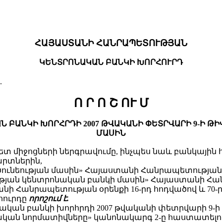
ՀԱՅԱՍՏԱՆԻ ՀԱՆՐԱՊԵՏՈՒԹՅԱՆ
ԿԵՆՏՐՈՆԱԿԱՆ ԲԱՆԿԻ ԽՈՐՀՈՒՐԴ
.
Ո Ր Ո Շ ՈՒ Մ
ԲԱՆԿԻ ԽՈՐՀՐԴԻ 2007 ԹՎԱԿԱՆԻ ՓԵՏՐՎԱՐԻ 9-Ի ԹԻՎ
ՄԱՍԻՆ
 միջոցների ներգրավումը, ինչպես նաև բանկային
րտներին,
ծունեության մասին» Հայաստանի Հանրապետության օր
ան կենտրոնական բանկի մասին» Հայաստանի Հանրա
ի Հանրապետության օրենքի 16-րդ հոդվածով և 70-ր
ուրդը
որոշում
է
.
կան բանկի խորհրդի 2007 թվականի փետրվարի 9-ի «
ական նորմատիվները» կանոնակարգ 2-ը հաստատելու