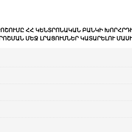
ՇՈՒՄԸ ՀՀ ԿԵՆՏՐՈՆԱԿԱՆ ԲԱՆԿԻ ԽՈՐՀՐԴԻ 2
ՐՈՇՄԱՆ ՄԵՋ ԼՐԱՑՈՒՄՆԵՐ ԿԱՏԱՐԵԼՈՒ ՄԱՍ