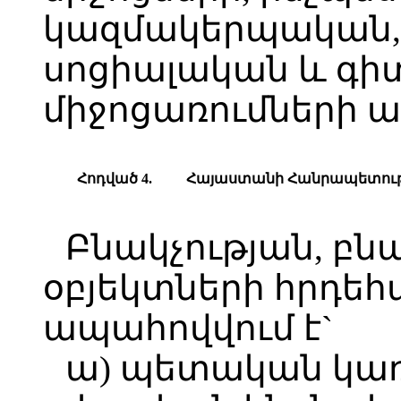
կազմակերպական,
սոցիալական և գ
միջոցառումների ամ
Հոդված 4.
Հ
այաստանի
Հ
անրապետությ
Բնակչության, բն
օբյեկտների հրդեհ
ապահովվում է`
ա) պետական կա