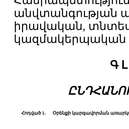
Հանրապետություն
անվտանգության 
իրավական, տնտե
կազմակերպական հ
Գ Լ
ԸՆԴՀԱՆՈ
Հոդված 1.
Օ
րենքի կարգավորման առար