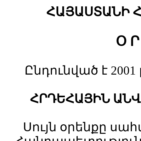
ՀԱՅԱՍՏԱՆԻ 
Օ Ր
Ընդունված է 2001
ՀՐԴԵՀԱՅԻՆ ԱՆ
Սույն օրենքը սա