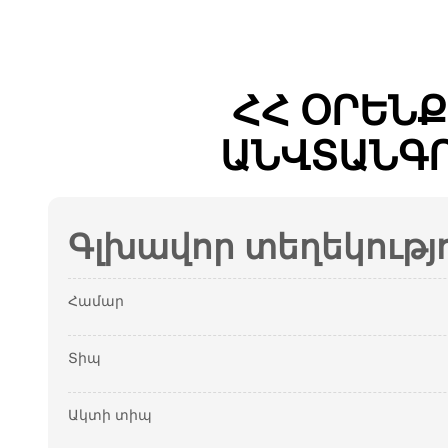
ՀՀ ՕՐԵՆ
ԱՆՎՏԱՆԳՈ
Գլխավոր տեղեկությ
Համար
Տիպ
Ակտի տիպ