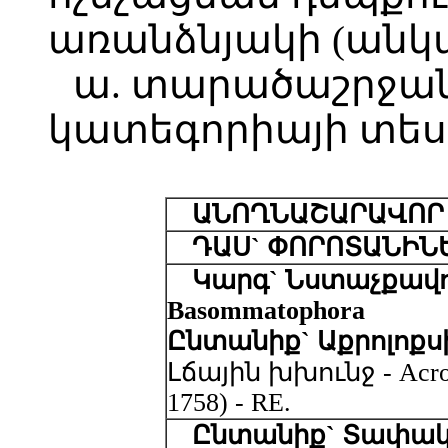
առանձնյակի (անկ
ա. տարածաշրջան
կատեգորիայի տես
ԱՆՈՂՆԱՇԱՐԱՎՈՐ
ԴԱՍ` ՓՈՐՈՏԱՆԻՆ
Կարգ` Նստաչքավո
Basommatophora
Ընտանիք` Աքրոլոքսիդ
Լճային խխունջ - Acrolox
1758) - RE.
Ընտանիք` Տափակ 