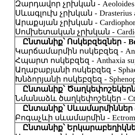
Զարդավոր չրխկան - Aeoloides fig
Սևագլուխ չրխկան - Drasterius atr
Արաքսյան չրխկան - Cardiophorus 
Սոմխետական չրխկան - Cardiopho
Ընտանիք՝ Ոսկեբզեզներ - Bup
Կարճամարմին ոսկեբզեզ - Anthaxi
Հպարտ ոսկեբզեզ - Anthaxia superb
Աղաբաբյանի ոսկեբզեզ - Sphaerobot
Խնձորյանի ոսկեբզեզ - Sphenopter
Ընտանիք՝ Ծաղկեփոշեկերներ 
Նմանաձև ծաղկեփոշեկեր - Cteniopu
Ընտանիք՝ Սևամարմիններ – T
Բոգաչևի սևամարմին - Ectromopsi
Ընտանիք՝ Երկարաբեղիկներ 