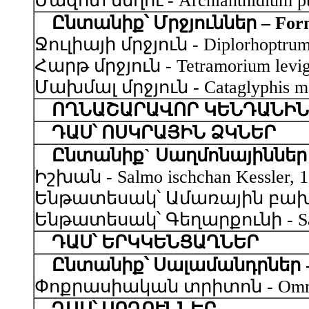
Մազոտ մեղու - Archianthidium pu
Ընտանիք՝ Մրջյուններ – Form
Ջուլիայի մրջյուն - Diplorhoptrum 
Հարթ մրջյուն - Tetramorium levig
Մախմալ մրջյուն - Cataglyphis mac
ՈՂՆԱՇԱՐԱՎՈՐ ԿԵՆԴԱՆԻՆ
ԴԱՍ՝ ՈՍԿՐԱՅԻՆ ՁԿՆԵՐ
Ընտանիք` Սաղմոնայիններ - S
Իշխան - Salmo ischchan Kessler, 
Ենթատեսակ՝ Ամառային բախտակ - S
Ենթատեսակ՝ Գեղարքունի - Salmo 
ԴԱՍ՝ ԵՐԿԿԵՆՑԱՂՆԵՐ
Ընտանիք՝ Սալամանդրներ - S
Փոքրասիական տրիտոն - Ommatotri