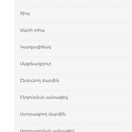
Տիպ
Ակտի տիպ
Կարգավիճակ
Սկզբնաղբյուր
Ընդունող մարմին
Ընդունման ամսաթիվ
Ստորագրող մարմին
Ստորագրման ամսաթիվ