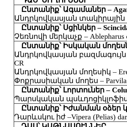
ԴԱՍ՝ ՍՈՂՈՒՆՆԵՐ
Ընտանիք՝ Ագամաներ – Aga
Անդրկովկասյան տակիրային կլորա
Ընտանիք՝ Սցինկեր – Scincid
Չեռնովի մերկաչք – Ablepharus ch
Ընտանիք՝ Իսկական մողեսներ
Անդրկովկասյան բազմագույն մողես
CR
Անդրկովկասյան մողեսիկ – Eremia
Փոքրասիական մողես – Parvilacert
Ընտանիք՝ Լորտուներ – Colu
Պարսկական պսևդոցիկլոֆիս – Pse
Ընտանիք՝ Իժանման օձեր կամ
Դարևսկու իժ –Vipera (Pelias) darev
ԴԱՍ՝ ԿԱԹՆԱՍՈՒՆՆԵՐ