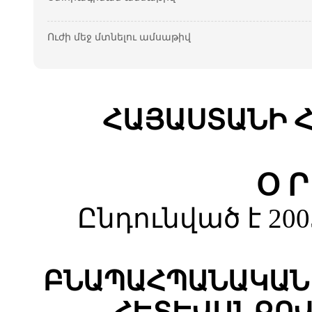
Ուժի մեջ մտնելու ամսաթիվ
ՀԱՅԱՍՏԱՆԻ 
Օ Ր
Ընդունված է 20
ԲՆԱՊԱՀՊԱՆԱԿԱՆ