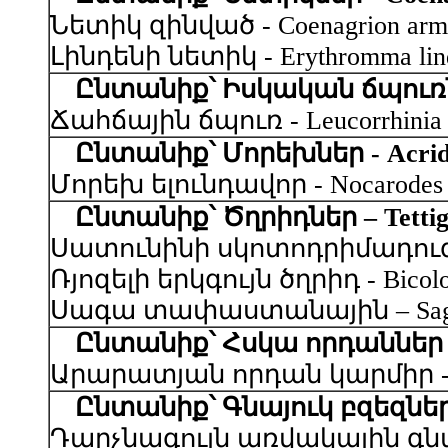
Նետիկ զինված - Coenagrion armat
Լինդենի նետիկ - Erythromma linde
Ընտանիք՝ Իսկական ճպուռներ 
Ճահճային ճպուռ - Leucorrhinia pec
Ընտանիք՝ Մորեխներ - Acrid
Մորեխ ելունդավոր - Nocarodes no
Ընտանիք՝ Ծղրիդներ – Tettigo
Սատունինի սկոտոդրիմադուզա – S
Ռյոզելի երկգույն ծղրիդ - Bicolor
Սագա տափաստանային – Saga pe
Ընտանիք՝ Հսկա որդաններ - 
Արարատյան որդան կարմիր - Porp
Ընտանիք՝ Գնայուկ բզեզներ 
Դարչնագույն առվակային գնայուկ 