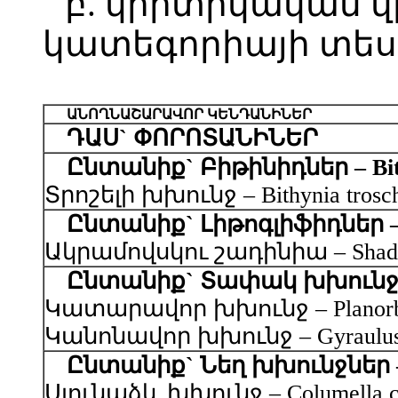
բ. կրիտիկական վ
կատեգորիայի տես
ԱՆՈՂՆԱՇԱՐԱՎՈՐ ԿԵՆԴԱՆԻՆԵՐ
ԴԱՍ` ՓՈՐՈՏԱՆԻՆԵՐ
Ընտանիք` Բիթինիդներ – Bith
Տրոշելի խխունջ – Bithynia trosch
Ընտանիք` Լիթոգլիֆիդներ – L
Ակրամովսկու շադինիա – Shadinia
Ընտանիք` Տափակ խխունջներ
Կատարավոր խխունջ – Planorbis ca
Կանոնավոր խխունջ – Gyraulus re
Ընտանիք` Նեղ խխունջներ – V
Սյունաձև խխունջ – Columella col