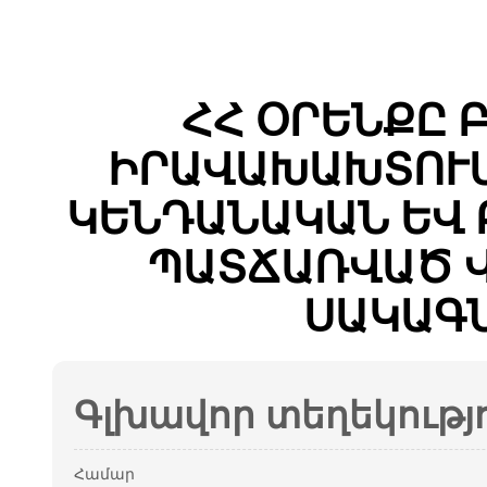
ՀՀ ՕՐԵՆՔԸ 
ԻՐԱՎԱԽԱԽՏՈՒՄ
ԿԵՆԴԱՆԱԿԱՆ ԵՎ
ՊԱՏՃԱՌՎԱԾ Վ
ՍԱԿԱԳՆ
Գլխավոր տեղեկությ
Համար