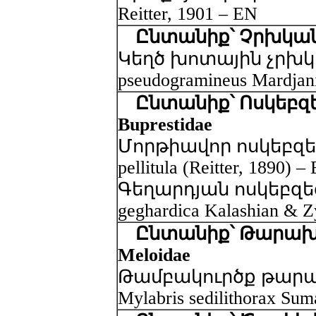
Reitter, 1901 – EN
Ընտանիք՝ Չրխկաննե
Կեղծ խոտային չրխկան
pseudogramineus Mardjan
Ընտանիք՝ Ոսկեբզե
Buprestidae
Մորթիավոր ոսկեբզեզ 
pellitula (Reitter, 1890) –
Գեղարդյան ոսկեբզեզ -
geghardica Kalashian & Z
Ընտանիք՝ Թարախ
Meloidae
Թամբակուրծք թար
Mylabris sedilithorax Su