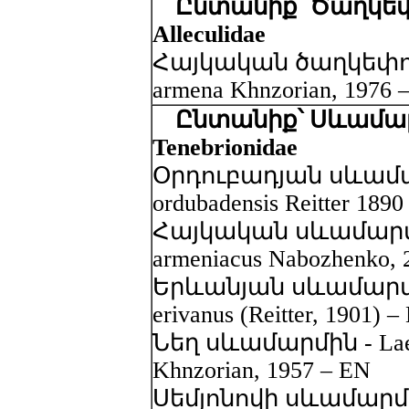
Ընտանիք՝ Ծաղկեփ
Alleculidae
Հայկական ծաղկեփոշե
armena Khnzorian, 1976 
Ընտանիք՝ Սևամար
Tenebrionidae
Օրդուբադյան սևամար
ordubadensis Reitter 189
Հայկական սևամարմին
armeniacus Nabozhenko, 
Երևանյան սևամարմին 
erivanus (Reitter, 1901) –
Նեղ սևամարմին - Laena
Khnzorian, 1957 – EN
Սեմյոնովի սևամարմին