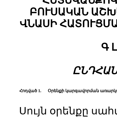
ՀԵՏԵՎԱՆՔՈՎ
ԲՈՒՍԱԿԱՆ ԱՇ
ՎՆԱՍԻ ՀԱՏՈՒՑՄ
Գ 
ԸՆԴՀԱՆ
Հոդված 1.
Օրենքի կարգավորման առար
Սույն օրենքը սահ