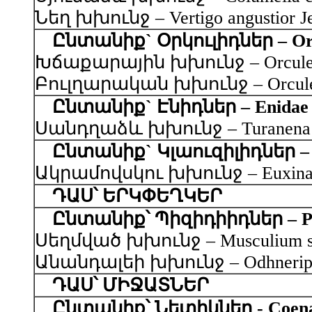
Նեղ խխունջ – Vertigo angustior Je
Ընտանիք` Օրկուլիդներ – Orc
Խճաքարային խխունջ – Orculella 
Բուլղարական խխունջ – Orculella 
Ընտանիք` Էնիդներ – Enidae
Սանդղաձև խխունջ – Turanena sca
Ընտանիք` Կլաուզիլիդներ – Cl
Ակրամովսկու խխունջ – Euxina ak
ԴԱՍ՝ ԵՐԿՓԵՂԿԵՐ
Ընտանիք՝ Պիզիդիիդներ – Pis
Սեղմված խխունջ – Musculium str
Անանդալեի խխունջ – Odhneripisid
ԴԱՍ՝ ՄԻՋԱՏՆԵՐ
Ընտանիք՝ Նետիկներ - Coenag