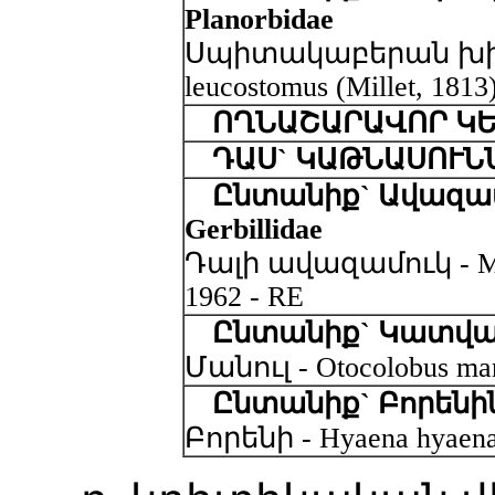
Planorbidae
Սպիտակաբերան խխու
leucostomus (Millet, 1813
ՈՂՆԱՇԱՐԱՎՈՐ Կ
ԴԱՍ` ԿԱԹՆԱՍՈՒՆ
Ընտանիք` Ավազա
Gerbillidae
Դալի ավազամուկ - Merio
1962 - RE
Ընտանիք` Կատվազգ
Մանուլ - Otocolobus manu
Ընտանիք` Բորենինե
Բորենի - Hyaena hyaena 