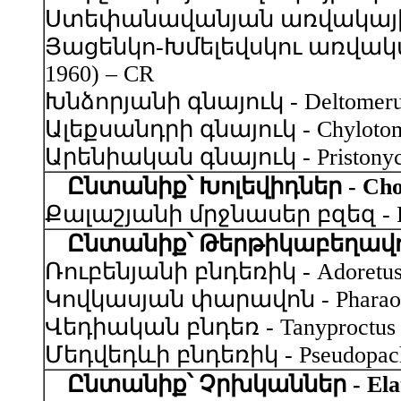
Ստեփանավանյան առվակային գնայո
Յացենկո-Խմելեվսկու առվակային 
1960) – CR
Խնձորյանի գնայուկ - Deltomerus 
Ալեքսանդրի գնայուկ - Chylotomus
Արենիական գնայուկ - Pristonychu
Ընտանիք՝ Խոլեվիդներ - Chol
Քալաշյանի մրջնասեր բզեզ - Philo
Ընտանիք՝ Թերթիկաբեղավորն
Ռուբենյանի բնդեռիկ - Adoretus r
Կովկասյան փարավոն - Pharaonus c
Վեդիական բնդեռ - Tanyproctus ve
Մեդվեդևի բնդեռիկ - Pseudopachy
Ընտանիք՝ Չրխկաններ - Elat