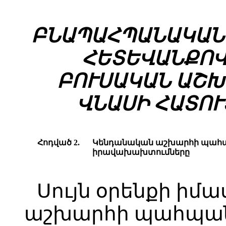
ԲՆԱՊԱՀՊԱՆԱԿԱՆ
ՀԵՏԵՎԱՆՔՈՎ
ԲՈՒՍԱԿԱՆ ԱՇ
ՎՆԱՍԻ ՀԱՏՈ
Հոդված 2.
Կենդանական աշխարհի պահպ
իրավախախտումները
Սույն օրենքի ի
աշխարհի պահպան