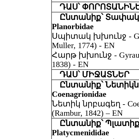
ԴԱՍ՝ ՓՈՐՈՏԱՆԻՆ
Ընտանիք՝ Տափակ 
Planorbidae
Սպիտակ խխունջ - Gyra
Muller, 1774) - EN
Հարթ խխունջ - Gyraulus
1838) - EN
ԴԱՍ՝ ՄԻՋԱՏՆԵՐ
Ընտանիք՝ Նետիկնե
Coenagrionidae
Նետիկ նրբագեղ - Coena
(Rambur, 1842) – EN
Ընտանիք՝ Պլատիք
Platycmenididae