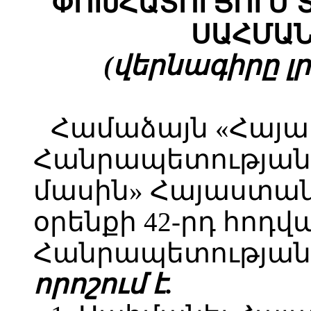
ՓՈԽՀԱՏՈՒՑՈՒՄ Տ
ՍԱՀՄԱՆ
(վերնագիրը լրա
Համաձայն «Հայ
Հանրապետության 
մասին» Հայաստա
օրենքի 42-րդ հոդ
Հանրապետության 
որոշում է.