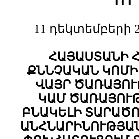
Ո Ր
11 դեկտեմբերի 2
ՀԱՅԱՍՏԱՆԻ 
ՔՆՆՉԱԿԱՆ ԿՈՄԻ
ՎԱՅՐ ԾԱՌԱՅՈ
ԿԱՄ ԾԱՌԱՅՈՒ
ԲՆԱԿԵԼԻ ՏԱՐԱԾ
ԱՆՀՆԱՐԻՆՈՒԹՅԱ