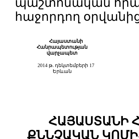
պաշտոնական հր
հաջորդող օրվանից
Հայաստանի
Հանրապետության
վարչապետ
2014 թ. դեկտեմբերի 17
Երևան
ՀԱՅԱՍՏԱՆԻ 
ՔՆՆՉԱԿԱՆ ԿՈՄԻ