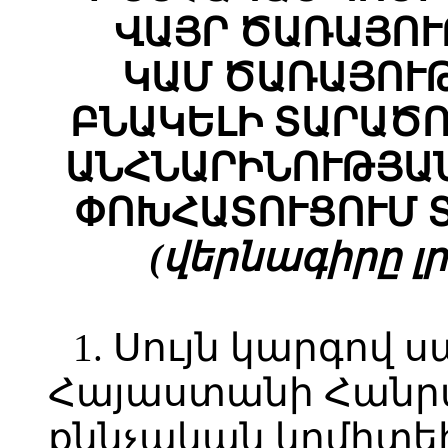
ՎԱՅՐ ԾԱՌԱՅՈ
ԿԱՄ ԾԱՌԱՅՈՒ
ԲՆԱԿԵԼԻ ՏԱՐԱԾ
ԱՆՀՆԱՐԻՆՈՒԹՅԱ
ՓՈԽՀԱՏՈՒՑՈՒՄ Տ
(վերնագիրը լրա
1. Սույն կարգով 
Հայաստանի Հանր
քննչական կոմիտեի