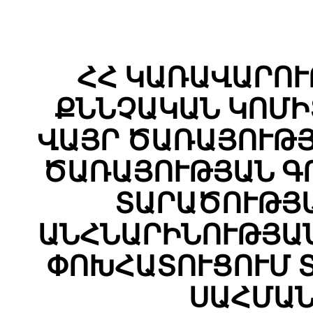
ՀՀ ԿԱՌԱՎԱՐՈՒ
ՔՆՆՉԱԿԱՆ ԿՈՄԻ
ՎԱՅՐ ԾԱՌԱՅՈՒԹՅ
ԾԱՌԱՅՈՒԹՅԱՆ Գ
ՏԱՐԱԾՈՒԹՅԱ
ԱՆՀՆԱՐԻՆՈՒԹՅԱՆ
ՓՈԽՀԱՏՈՒՑՈՒՄ Տ
ՍԱՀՄԱՆ