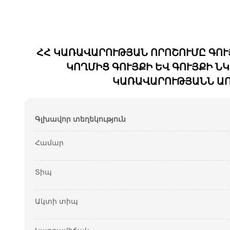
ՀՀ ԿԱՌԱՎԱՐՈՒԹՅԱՆ ՈՐՈՇՈՒՄԸ ԳՈՒ
ԿՈՂՄԻՑ ԳՈՒՅՔԻ ԵՎ ԳՈՒՅՔԻ 
ԿԱՌԱՎԱՐՈՒԹՅԱՆՆ ԱՌ
Գլխավոր տեղեկություն
Համար
Տիպ
Ակտի տիպ