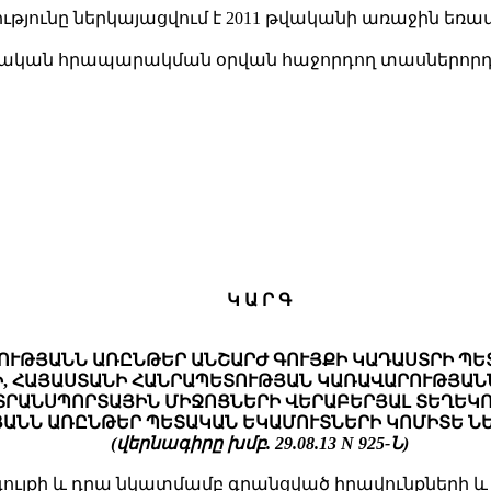
ւթյունը ներկայացվում է 2011 թվականի առաջին եռամս
շտոնական հրապարակման օրվան հաջորդող տասներորդ
Կ Ա Ր Գ
ՒԹՅԱՆՆ ԱՌԸՆԹԵՐ ԱՆՇԱՐԺ ԳՈՒՅՔԻ ԿԱԴԱՍՏՐԻ ՊԵՏ
Ի, ՀԱՅԱՍՏԱՆԻ ՀԱՆՐԱՊԵՏՈՒԹՅԱՆ ԿԱՌԱՎԱՐՈՒԹՅԱՆ
ՏՐԱՆՍՊՈՐՏԱՅԻՆ ՄԻՋՈՑՆԵՐԻ ՎԵՐԱԲԵՐՅԱԼ ՏԵՂԵԿ
ԱՆՆ ԱՌԸՆԹԵՐ ՊԵՏԱԿԱՆ ԵԿԱՄՈՒՏՆԵՐԻ ԿՈՄԻՏԵ Ն
(վերնագիրը խմբ. 29.08.13 N 925-Ն)
ժ գույքի և դրա նկատմամբ գրանցված իրավունքների