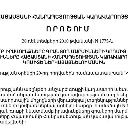
ՀԱՅԱՍՏԱՆԻ ՀԱՆՐԱՊԵՏՈՒԹՅԱՆ ԿԱՌԱՎԱՐՈՒԹՅ
Ո Ր Ո Շ ՈՒ Մ
30 դեկտեմբերի 2010 թվականի N 1775-Ն
ՄԲ ԻՐԱՎՈՒՆՔՆԵՐԸ ԳՐԱՆՑՈՂ ՄԱՐՄԻՆՆԵՐԻ ԿՈՂՄԻՑ 
ՈՒՆՆԵՐԸ ՀԱՅԱՍՏԱՆԻ ՀԱՆՐԱՊԵՏՈՒԹՅԱՆ ԿԱՌԱՎԱՐՈ
ԿՈՄԻՏԵ ՆԵՐԿԱՅԱՑՆԵԼՈՒ ՄԱՍԻՆ
ության օրենքի 20-րդ հոդվածին համապատասխան`
ւթյանն առընթեր անշարժ գույքի կադաստրի պետակ
ստանի Հանրապետության կառավարությանն առընթ
նսպորտային միջոցների վերաբերյալ տեղեկություն
երի կոմիտե ներկայացնելու կարգը` համաձայն N 1
կան գույքի նկատմամբ իրավունքները գրանցող մարմ
նները Հայաստանի Հանրապետության կառավարությ
հավելվածի: