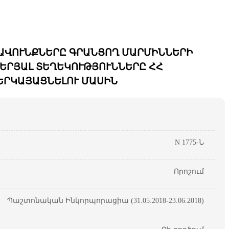
ՐԱՎՈՒՆՔՆԵՐԸ ԳՐԱՆՑՈՂ ՄԱՐՄԻՆՆԵՐԻ
ԵՐՅԱԼ ՏԵՂԵԿՈՒԹՅՈՒՆՆԵՐԸ ՀՀ
ԵՐԿԱՅԱՑՆԵԼՈՒ ՄԱՍԻՆ
N 1775-Ն
Որոշում
Պաշտոնական Ինկորպորացիա (31.05.2018-23.06.2018)