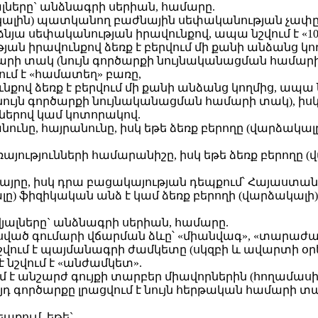
լները` անձնագրի սերիան, համարը.
ակալին) պատկանող բաժնային սեփականության չափը՝ 
ձնյա սեփականության իրավունքով, ապա նշվում է «10
յան իրավունքով ձեռք է բերվում մի քանի անձանց կ
րի տակ (նույն գործարքի նույնականացման համարի 
ւմ է «համատեղ» բառը,
ւնքով ձեռք է բերվում մի քանի անձանց կողմից, ապ
նույն գործարքի նույնականացման համարի տակ), իս
սներով կամ կոտորակով.
գանունը, հայրանունը, իսկ եթե ձեռք բերողը (վարձա
ծառայությունների համարանիշը, իսկ եթե ձեռք բերող
 վայրը, իսկ դրա բացակայության դեպքում՝ Հայաստ
լը) ֆիզիկական անձ է կամ ձեռք բերողի (վարձակալի)
վյալները` անձնագրի սերիան, համարը.
ծ գումարի վճարման ձևը՝ «միանվագ», «տարաժամկետ
նշվում է պայմանագրի ժամկետը (սկզբի և ավարտի օր
նշվում է «անժամկետ».
է անշարժ գույքի տարբեր միավորներին (հողամասին, 
դ գործարքը լրացվում է նույն հերթական համարի տ
պքում, եթե`