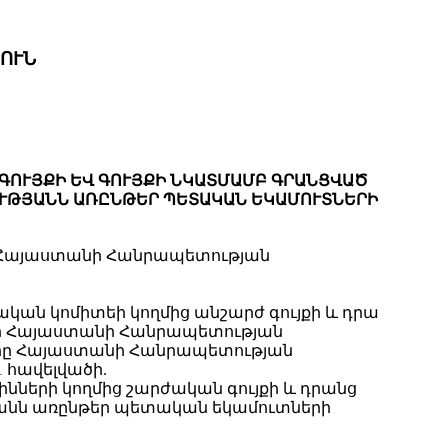
ՈՒՆ
ԳՈՒՅՔԻ ԵՎ ԳՈՒՅՔԻ ՆԿԱՏՄԱՄԲ ԳՐԱՆՑՎԱԾ
ՒԹՅԱՆՆ ԱՌԸՆԹԵՐ ՊԵՏԱԿԱՆ ԵԿԱՄՈՒՏՆԵՐԻ
 Հայաստանի Հանրապետության
ան կոմիտեի կողմից անշարժ գույքի և դրա
եր Հայաստանի Հանրապետության
ները Հայաստանի Հանրապետության
 հավելվածի.
ինների կողմից շարժական գույքի և դրանց
անն առընթեր պետական եկամուտների