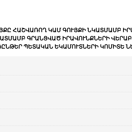
ՅՔԸ ՀԱՇՎԱՌՈՂ ԿԱՄ ԳՈՒՅՔԻ ՆԿԱՏՄԱՄԲ Ի
ՆԿԱՏՄԱՄԲ ԳՐԱՆՑՎԱԾ ԻՐԱՎՈՒՆՔՆԵՐԻ ՎԵՐԱԲ
ԸՆԹԵՐ ՊԵՏԱԿԱՆ ԵԿԱՄՈՒՏՆԵՐԻ ԿՈՄԻՏԵ Ն