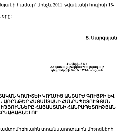
յակի համար` մինչև 2011 թվականի հուլիսի 15-
 օրը:
Տ. Սարգսյան
Հավելված N 1
ՀՀ կառավարության 2010 թվականի
դեկտեմբերի 30-ի N 1775-Ն որոշման
ԱԿԱՆ ԿՈՄԻՏԵԻ ԿՈՂՄԻՑ ԱՆՇԱՐԺ ԳՈՒՅՔԻ ԵՎ
Ն ԱՌԸՆԹԵՐ ՀԱՅԱՍՏԱՆԻ ՀԱՆՐԱՊԵՏՈՒԹՅԱՆ
ՈՒԹՅՈՒՆՆԵՐԸ ՀԱՅԱՍՏԱՆԻ ՀԱՆՐԱՊԵՏՈՒԹՅԱՆ
ԵՐԿԱՅԱՑՆԵԼՈՒ
 և ավտոմոբիլային տրանսպորտային միջոցների