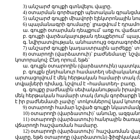
3) անշարժ գույքի գտնվելու վայրը.
4) օտարման գործարքի պետական գրանցմ
5) անշարժ գույքի միավորի էլեկտրոնային 
6) պայմանագրի գումարը` լրացվում է դրամո
ա. գույքի օտարման դեպքում` առք ու վաճա
բ. գույքի վարձակալության դեպքերում` 
գ. նվիրատվության, անհատույց օգտագործման
7) անշարժ գույքի կադաստրային արժեքը` տ
8) օտարողի (վարձատուի)` բաժնեմասը` ն
կոտորակով: Ընդ որում, եթե`
ա. գույքն օտարողին (վարձատուին) պատկան
բ. գույքն ընդհանուր համատեղ սեփականու
արտացոլվում է մեկ հերթական համարի տակ (
տվյալների դիմաց, նշվում է «համատեղ» բառը,
գ. գույքը բաժնային սեփականության իրավ
մեկ հերթական համարի տակ (նույն գործարքի 
է իր բաժնեմասի չափը` տոկոսներով կամ կոտո
9) օտարողի համար նշված գույքի նկատմա
10) օտարողի (վարձատուի)` անունը, ազգան
11) օտարողի (վարձատուի) հանրային ծառա
վճարողի հաշվառման համարը.
12) օտարողի (վարձատուի)` հաշվառման վա
վայրը, եթե օտարողը (վարձատուն) ֆիզիկակա