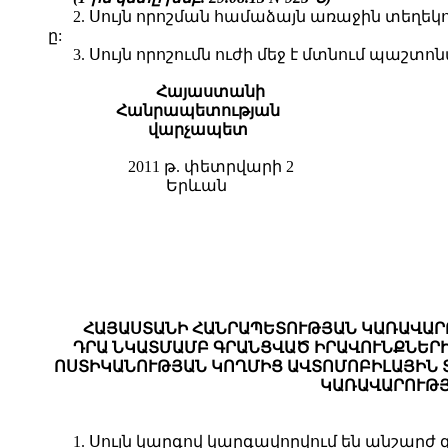
2. Սույն որոշման համաձայն առաջին տեղեկո
ը:
3. Սույն որոշումն ուժի մեջ է մտնում պա
Հայաստանի
Հանրապետության
վարչապետ
2011 թ. փետրվարի 2
Երևան
ՀԱՅԱՍՏԱՆԻ ՀԱՆՐԱՊԵՏՈՒԹՅԱՆ ԿԱՌԱՎԱՐՈ
ԴՐԱ ՆԿԱՏՄԱՄԲ ԳՐԱՆՑՎԱԾ ԻՐԱՎՈՒՆՔՆԵՐ
ՈՍՏԻԿԱՆՈՒԹՅԱՆ ԿՈՂՄԻՑ ԱՎՏՈՄՈԲԻԼԱՅԻՆ 
ԿԱՌԱՎԱՐՈՒԹՅ
1. Սույն կարգով կարգավորվում են անշար