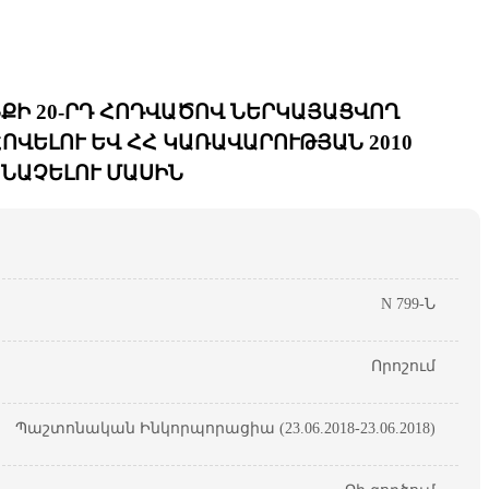
ՔԻ 20-ՐԴ ՀՈԴՎԱԾՈՎ ՆԵՐԿԱՅԱՑՎՈՂ
ՎԵԼՈՒ ԵՎ ՀՀ ԿԱՌԱՎԱՐՈՒԹՅԱՆ 2010
ԱՆԱՉԵԼՈՒ ՄԱՍԻՆ
N 799-Ն
Որոշում
Պաշտոնական Ինկորպորացիա (23.06.2018-23.06.2018)