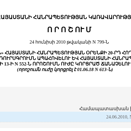
ՀԱՅԱՍՏԱՆԻ ՀԱՆՐԱՊԵՏՈՒԹՅԱՆ ԿԱՌԱՎԱՐՈՒԹՅ
Ո Ր Ո Շ ՈՒ Մ
24 հունիսի 2010 թվականի N 799-Ն
Ն» ՀԱՅԱՍՏԱՆԻ ՀԱՆՐԱՊԵՏՈՒԹՅԱՆ ՕՐԵՆՔԻ 20-ՐԴ Հ
ՈՒՐՍԳՐՈՒՄՆ ԱՊԱՀՈՎԵԼՈՒ ԵՎ ՀԱՅԱՍՏԱՆԻ ՀԱՆՐԱ
 13-Ի N 552-Ն ՈՐՈՇՈՒՄՆ ՈՒԺԸ ԿՈՐՑՐԱԾ ՃԱՆԱՉԵԼՈ
(որոշումն ուժը կորցրել է 01.06.18 N 613-Ն)
Համապատասխան ի
24.06.2010,