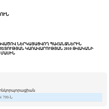
ՈՒՆ
ՈԴՎԱԾՈՎ ՆԵՐԿԱՅԱՑՎՈՂ ՊԱՀԱՆՋՆԵՐԻՆ
ՊԵՏՈՒԹՅԱՆ ԿԱՌԱՎԱՐՈՒԹՅԱՆ 2010 ԹՎԱԿԱՆԻ
Ւ ՄԱՍԻՆ
նկորպորացիան
 N 799-Ն