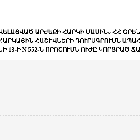
ՎԵԼԱՑՎԱԾ ԱՐԺԵՔԻ ՀԱՐԿԻ ՄԱՍԻՆ» ՀՀ ՕՐԵՆ
ՐԿԱՅԻՆ ՀԱՇԻՎՆԵՐԻ ԴՈՒՐՍԳՐՈՒՄՆ ԱՊԱՀՈ
Ի 13-Ի N 552-Ն ՈՐՈՇՈՒՄՆ ՈՒԺԸ ԿՈՐՑՐԱԾ Ճ