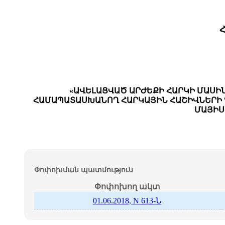
«ԱՎԵԼԱՑՎԱԾ ԱՐԺԵՔԻ ՀԱՐԿԻ ՄԱՍԻ
ՀԱՄԱՊԱՏԱՍԽԱՆՈՂ ՀԱՐԿԱՅԻՆ ՀԱՇԻՎՆԵՐԻ Դ
ՄԱՅԻՍԻ
Փոփոխման պատմություն
Փոփոխող ակտ
01.06.2018, N 613-Ն