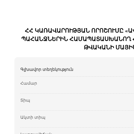
ՀՀ ԿԱՌԱՎԱՐՈՒԹՅԱՆ ՈՐՈՇՈՒՄԸ «Ա
ՊԱՀԱՆՋՆԵՐԻՆ ՀԱՄԱՊԱՏԱՍԽԱՆՈՂ ՀԱ
ԹՎԱԿԱՆԻ ՄԱՅԻՍ
Գլխավոր տեղեկություն
Համար
Տիպ
Ակտի տիպ