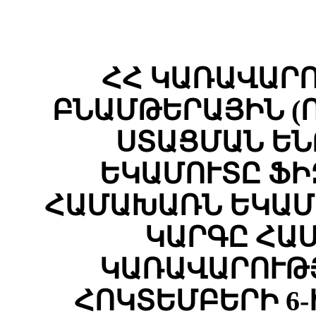
ՀՀ ԿԱՌԱՎԱՐ
ԲՆԱՄԹԵՐԱՅԻՆ (
ՍՏԱՑՄԱՆ ԵՆ
ԵԿԱՄՈՒՏԸ Ֆ
ՀԱՄԱԽԱՌՆ ԵԿԱՄ
ԿԱՐԳԸ ՀԱՍ
ԿԱՌԱՎԱՐՈՒԹՅ
ՀՈԿՏԵՄԲԵՐԻ 6-Ի