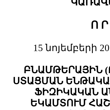
ԿԱՌԱՎ
Ո Ր
15 նոյեմբերի 2
ԲՆԱՄԹԵՐԱՅԻՆ (
ՍՏԱՑՄԱՆ ԵՆԹԱԿԱ
ՖԻԶԻԿԱԿԱՆ Ա
ԵԿԱՄՏՈՒՄ ՀԱՇ