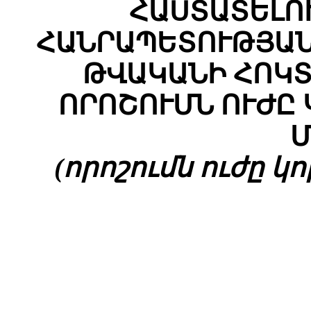
ՀԱՍՏԱՏԵԼՈ
ՀԱՆՐԱՊԵՏՈՒԹՅԱՆ
ԹՎԱԿԱՆԻ ՀՈԿՏԵ
ՈՐՈՇՈՒՄՆ ՈՒԺԸ
Մ
(որոշումն ուժը կորց