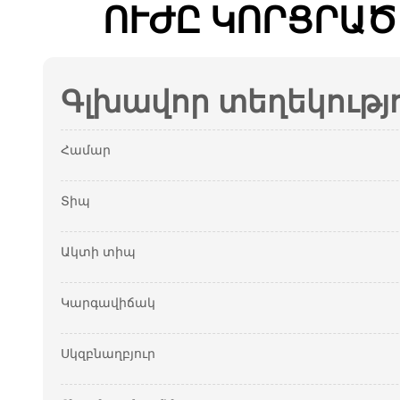
ՈՒԺԸ ԿՈՐՑՐԱԾ
Գլխավոր տեղեկությ
Համար
Տիպ
Ակտի տիպ
Կարգավիճակ
Սկզբնաղբյուր