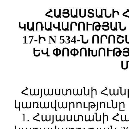
ՀԱՅԱՍՏԱՆԻ 
ԿԱՌԱՎԱՐՈՒԹՅԱՆ 
17-Ի N 534-Ն ՈՐ
ԵՎ ՓՈՓՈԽՈՒԹՅ
Մ
Հայաստանի Հան
կառավարությունը
1. Հայաստանի Հ