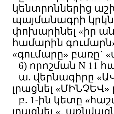
կենտրոններից ա
պայմանագրի կրկն
փոխարինել «իր ա
համարին գումարն»
«գումարը» բառը` «
6) որոշման N 11 հ
ա. վերնագիրը «Ա
լրացնել «ՄԻՆՉԵՎ» 
բ. 1-ին կետը «հ
լրացնել «, առնվազ