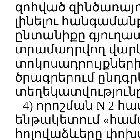
զոհված զինծառայ
լինելու հանգաման
ընտանիքը գյուղա
տրամադրվող վար
տոկոսադրույքներ
ծրագրերում ընդգրկ
տեղեկատվությունը
4) որոշման N 2 հա
ենթակետում «համա
հոլովաձևերը փոխ