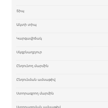
Տիպ
Ակտի տիպ
Կարգավիճակ
Սկզբնաղբյուր
Ընդունող մարմին
Ընդունման ամսաթիվ
Ստորագրող մարմին
Ստորագրման ամսաթիվ