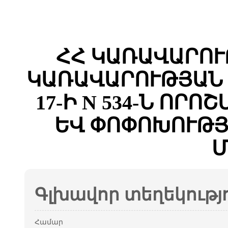
ՀՀ ԿԱՌԱՎԱՐՈՒ
ԿԱՌԱՎԱՐՈՒԹՅԱՆ 
17-Ի N 534-Ն ՈՐ
ԵՎ ՓՈՓՈԽՈՒԹՅ
Մ
Գլխավոր տեղեկությ
Համար