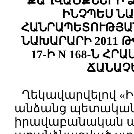
ՔԱՂՎԱԾՔՆԵՐԻ Ձ
ԻՆՉՊԵՍ Ն
ՀԱՆՐԱՊԵՏՈՒԹՅԱ
ՆԱԽԱՐԱՐԻ 2011 
17-Ի N 168-Ն Հ
ՃԱՆԱՉ
Ղեկավարվելով 
անձանց պետական
իրավաբանական 