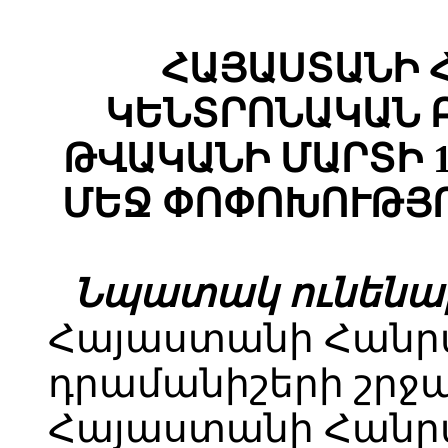
ՀԱՅԱՍՏԱՆԻ 
ԿԵՆՏՐՈՆԱԿԱՆ Բ
ԹՎԱԿԱՆԻ ՄԱՐՏԻ 1
ՄԵՋ ՓՈՓՈԽՈՒԹՅՈ
Նպատակ ունենա
Հայաստանի Հանր
դրամանիշերի շրջա
Հայաստանի Հանր