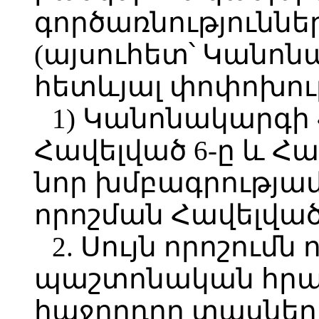
գործառնություննե
(այսուհետ՝ Կանո
հետևյալ փոփոխութ
1) Կանոնակարգի 
Հավելված 6-ը և Հա
նոր խմբագրությամ
որոշման Հավելվածի
2. Սույն որոշումն 
պաշտոնական հր
հաջորդող տասներո