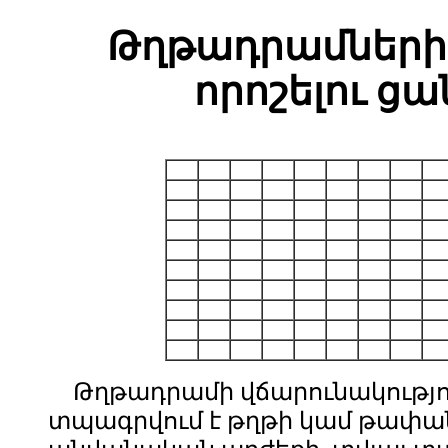
Թղթադրամների 
որոշելու ց
Թղթադրամի վճարունակությ
տպագրվում է թղթի կամ թափա