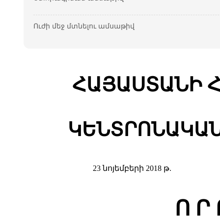
Ուժի մեջ մտնելու ամսաթիվ
ՀԱՅԱՍՏԱՆԻ 
ԿԵՆՏՐՈՆԱԿԱՆ
23 նոյեմբերի 2018 թ.
Ո Ր 