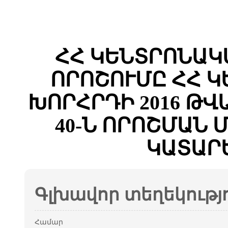
ՀՀ ԿԵՆՏՐՈՆԱԿ
ՈՐՈՇՈՒՄԸ ՀՀ 
ԽՈՐՀՐԴԻ 2016 ԹՎ
40-Ն ՈՐՈՇՄԱՆ
ԿԱՏԱՐ
Գլխավոր տեղեկությ
Համար