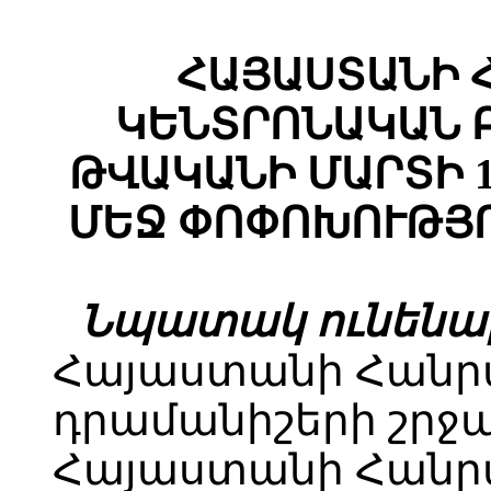
ՀԱՅԱՍՏԱՆԻ 
ԿԵՆՏՐՈՆԱԿԱՆ Բ
ԹՎԱԿԱՆԻ ՄԱՐՏԻ 1
ՄԵՋ ՓՈՓՈԽՈՒԹՅՈ
Նպատակ ունենա
Հայաստանի Հանր
դրամանիշերի շրջա
Հայաստանի Հանր