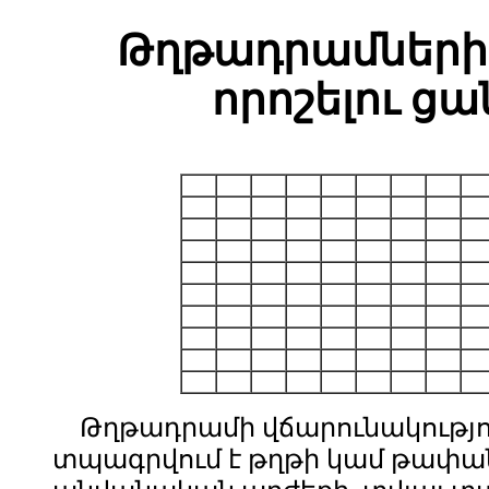
Թղթադրամների 
որոշելու ց
Թղթադրամի վճարունակությ
տպագրվում է թղթի կամ թափա