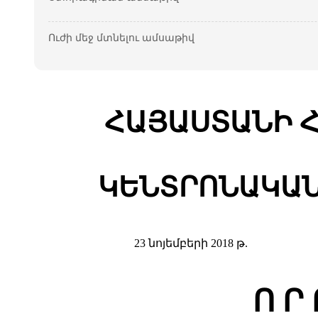
Ուժի մեջ մտնելու ամսաթիվ
ՀԱՅԱՍՏԱՆԻ 
ԿԵՆՏՐՈՆԱԿԱՆ
23 նոյեմբերի 2018 թ.
Ո Ր 