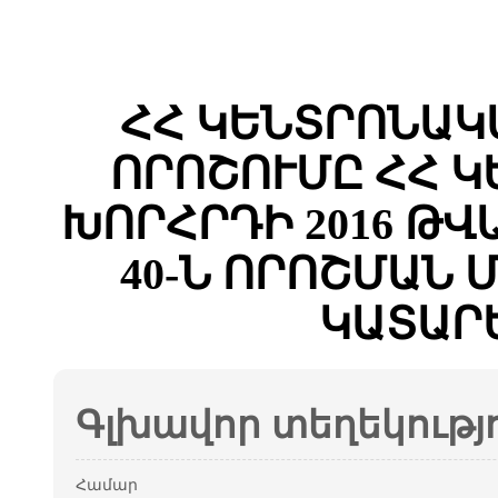
ՀՀ ԿԵՆՏՐՈՆԱԿ
ՈՐՈՇՈՒՄԸ ՀՀ 
ԽՈՐՀՐԴԻ 2016 ԹՎ
40-Ն ՈՐՈՇՄԱՆ
ԿԱՏԱՐ
Գլխավոր տեղեկությ
Համար