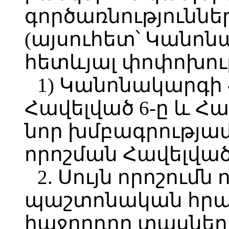
գործառնություննե
(այսուհետ՝ Կանո
հետևյալ փոփոխութ
1) Կանոնակարգի 
Հավելված 6-ը և Հա
նոր խմբագրությամ
որոշման Հավելվածի
2. Սույն որոշումն 
պաշտոնական հր
հաջորդող տասներո