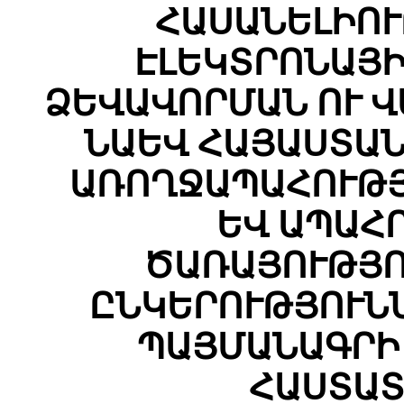
ՀԱՍԱՆԵԼԻՈ
ԷԼԵԿՏՐՈՆԱՅ
ՁԵՎԱՎՈՐՄԱՆ ՈՒ Վ
ՆԱԵՎ ՀԱՅԱՍՏԱ
ԱՌՈՂՋԱՊԱՀՈՒԹՅ
ԵՎ ԱՊԱՀ
ԾԱՌԱՅՈՒԹՅՈ
ԸՆԿԵՐՈՒԹՅՈՒՆ
ՊԱՅՄԱՆԱԳՐԻ
ՀԱՍՏԱՏ