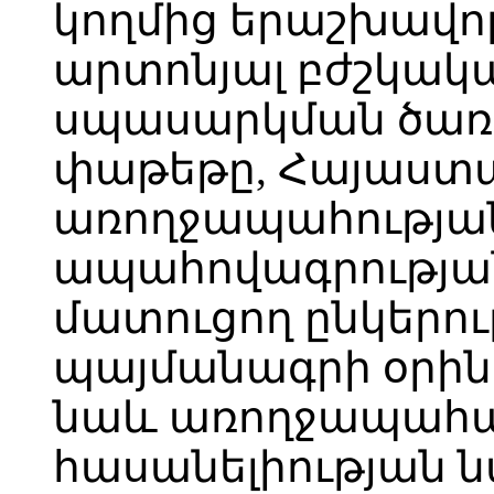
կողմից երաշխավո
արտոնյալ բժշկակա
սպասարկման ծառա
փաթեթը, Հայաստ
առողջապահությա
ապահովագրության
մատուցող ընկերու
պայմանագրի օրինա
նաև առողջապահ
հասանելիության