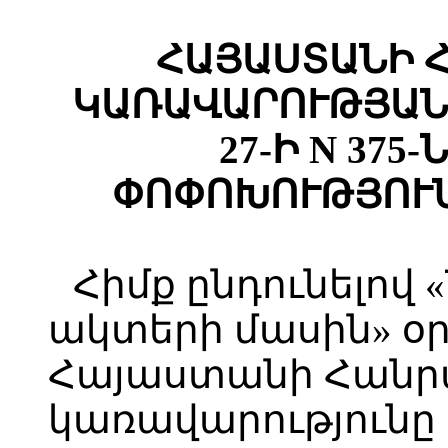
ՀԱՅԱՍՏԱՆԻ 
ԿԱՌԱՎԱՐՈՒԹՅԱՆ 
27-Ի N 375
ՓՈՓՈԽՈՒԹՅՈՒՆ
Հիմք ընդունելով
ակտերի մասին» օր
Հայաստանի Հանր
կառավարությունը