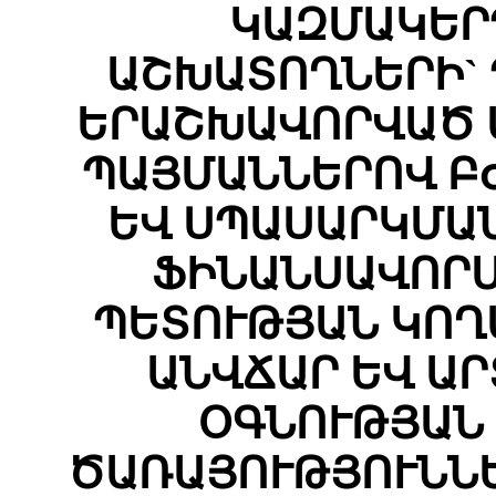
ԿԱԶՄԱԿԵՐ
ԱՇԽԱՏՈՂՆԵՐԻ`
ԵՐԱՇԽԱՎՈՐՎԱԾ 
ՊԱՅՄԱՆՆԵՐՈՎ Բ
ԵՎ ՍՊԱՍԱՐԿՄԱ
ՖԻՆԱՆՍԱՎՈՐՄ
ՊԵՏՈՒԹՅԱՆ ԿՈՂ
ԱՆՎՃԱՐ ԵՎ Ա
ՕԳՆՈՒԹՅԱՆ
ԾԱՌԱՅՈՒԹՅՈՒՆՆ