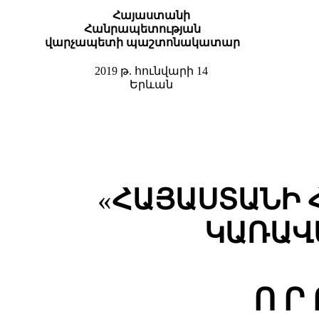
Հայաստանի
Հանրապետության
վարչապետի պաշտոնակատար
2019 թ. հունվարի 14
Երևան
ՀԱՅԱՍՏԱՆԻ 
«
ԿԱՌԱՎ
Ո Ր 