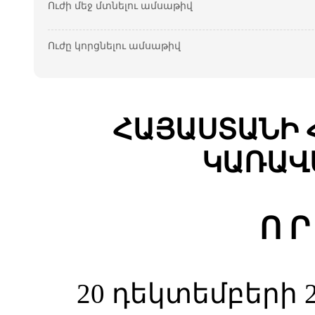
Ուժի մեջ մտնելու ամսաթիվ
Ուժը կորցնելու ամսաթիվ
ՀԱՅԱՍՏԱՆԻ 
ԿԱՌԱՎ
Ո Ր
20 դեկտեմբերի 2