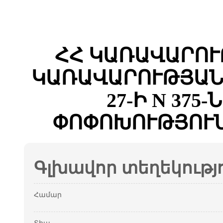
ՀՀ ԿԱՌԱՎԱՐՈՒ
ԿԱՌԱՎԱՐՈՒԹՅԱՆ 
27-Ի N 375
ՓՈՓՈԽՈՒԹՅՈՒՆ
Գլխավոր տեղեկությ
Համար