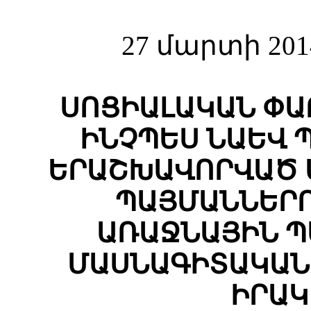
27 մարտի 201
ՍՈՑԻԱԼԱԿԱՆ ՓԱ
ԻՆՉՊԵՍ ՆԱԵՎ 
ԵՐԱՇԽԱՎՈՐՎԱԾ 
ՊԱՅՄԱՆՆԵՐՈ
ԱՌԱՋՆԱՅԻՆ Պ
ՄԱՍՆԱԳԻՏԱԿԱՆ
ԻՐԱԿ