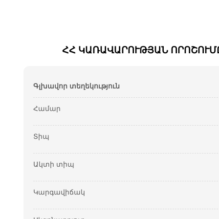
ՀՀ ԿԱՌԱՎԱՐՈՒԹՅԱՆ ՈՐՈՇՈՒՄ
Գլխավոր տեղեկություն
Համար
Տիպ
Ակտի տիպ
Կարգավիճակ