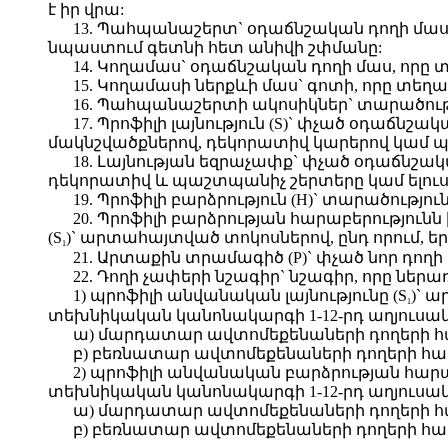
է իր վրա:
13. Պահպանաշերտ` օդաճնշական դողի մաս
նպաստում գետնի հետ անիվի շփմանը:
14. Կողամաս` օդաճնշական դողի մաս, որը
15. Կողամասի ներքևի մաս` գոտի, որը տեղ
16. Պահպանաշերտի ակոսիկներ` տարածությ
17. Պրոֆիլի լայնություն (S)` փչած օդաճն
մակնշվածքներով, դեկորատիվ կարերով կամ պ
18. Լայնության եզրաչափք` փչած օդաճնշա
դեկորատիվ և պաշտպանիչ շերտերը կամ ելուս
19. Պրոֆիլի բարձրություն (H)` տարածութ
20. Պրոֆիլի բարձրության հարաբերությունն 
(S
)` արտահայտված տոկոսներով, ընդ որում, ե
1
21. Արտաքին տրամագիծ (P)` փչած նոր դո
22. Դողի չափերի նշագիր` նշագիր, որը ներառ
1) պրոֆիլի անվանական լայնությունը (S
)` 
1
տեխնիկական կանոնակարգի 1-12-րդ աղյուսակ
ա) մարդատար ավտոմեքենաների դողերի հա
բ) բեռնատար ավտոմեքենաների դողերի համա
2) պրոֆիլի անվանական բարձրության հարաբե
տեխնիկական կանոնակարգի 1-12-րդ աղյուսակ
ա) մարդատար ավտոմեքենաների դողերի հա
բ) բեռնատար ավտոմեքենաների դողերի համա