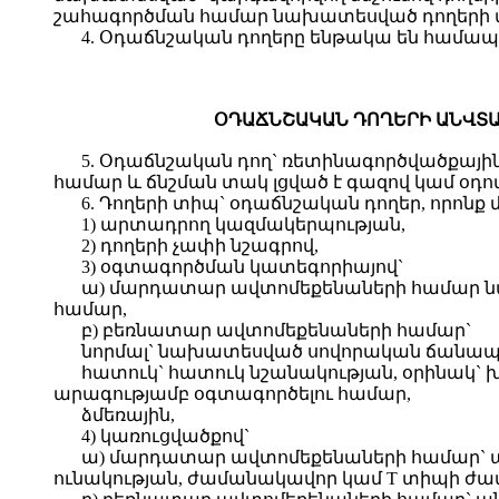
շահագործման համար նախատեսված դողերի 
4. Օդաճնշական դողերը ենթակա են հա
ՕԴԱՃՆՇԱԿԱՆ ԴՈՂԵՐԻ ԱՆՎՏ
5. Օդաճնշական դող` ռետինագործվածքայի
համար և ճնշման տակ լցված է գազով կամ օդով
6. Դողերի տիպ` օդաճնշական դողեր, որոնք
1) արտադրող կազմակերպության,
2) դողերի չափի նշագրով,
3) օգտագործման կատեգորիայով`
ա) մարդատար ավտոմեքենաների համար ն
համար,
բ) բեռնատար ավտոմեքենաների համար`
նորմալ` նախատեսված սովորական ճանապ
հատուկ` հատուկ նշանակության, օրինակ`
արագությամբ օգտագործելու համար,
ձմեռային,
4) կառուցվածքով`
ա) մարդատար ավտոմեքենաների համար` ան
ունակության, ժամանակավոր կամ T տիպի ժա