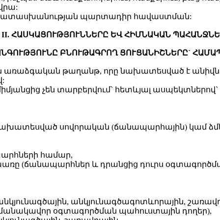
վրա:
մապատասխանության պարտադիր հավաստման:
II. ՀԱՍԿԱՑՈՒԹՅՈՒՆՆԵՐԸ ԵՎ ՀԻՄՆԱԿԱՆ ՊԱՀԱՆՋՆ
ԱՆԳՈՒԹՅՈՒՆԸ ԲՆՈՒԹԱԳՐՈՂ ՑՈՒՑԱՆԻՇՆԵՐԸ` ՀԱՄ
ն առաձգական թաղանթ, որը նախատեսված է անիվնե
:
 միմյանցից չեն տարբերվում` հետևյալ ասպեկտներով`
ախատեսված սովորական (ճանապարհային) կամ ձմ
արհների համար,
 խառը (ճանապարհներ և դրանցից դուրս օգտագործ
կյունագծային, անկյունագծագոտևորային, շառավղա
մանակավոր օգտագործման պահուստային դողեր),