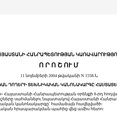
ԱՅԱՍՏԱՆԻ ՀԱՆՐԱՊԵՏՈՒԹՅԱՆ ԿԱՌԱՎԱՐՈՒԹՅՈ
Ո Ր Ո Շ ՈՒ Մ
11 նոյեմբերի 2004 թվականի N 1558-Ն
ԱՆ ԴՈՂԵՐԻ ՏԵԽՆԻԿԱԿԱՆ ԿԱՆՈՆԱԿԱՐԳԸ ՀԱՍՏԱՏԵ
» Հայաստանի Հանրապետության օրենքի 8-րդ հոդվա
նիշները սահմանելու նպատակով Հայաստանի Հանրա
կական կանոնակարգը` համաձայն հավելվածի:
շտոնական հրապարակման պահից վեց ամիս հետո: