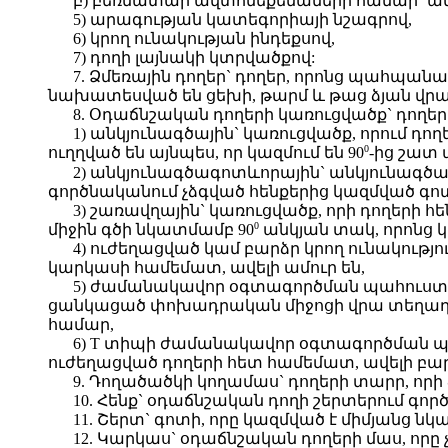
բ) բեռնատար ավտոմեքենաների համար` ան
5) արագության կատեգորիայի նշագրով,
6) կրող ունակության ինդեքսով,
7) դողի լայնակի կտրվածքով:
7. Ձմեռային դողեր` դողեր, որոնց պահպա
նախատեսված են ցեխի, թարմ և թաց ձյան վրա
8. Օդաճնշական դողերի կառուցվածք` դողե
1) անկյունագծային` կառուցվածք, որում դ
0
ուղղված են այնպես, որ կազմում են 90
-ից շատ 
2) անկյունագծագոտևորային` անկյունագծայ
գործնականում չձգված հենքերից կազմված գոտ
3) շառավղային` կառուցվածք, որի դողերի
0
միջին գծի նկատմամբ 90
անկյան տակ, որոնց կ
4) ուժեղացված կամ բարձր կրող ունակու
կարկասի համեմատ, ավելի ամուր են,
5) ժամանակավոր օգտագործման պահուստայ
ցանկացած փոխադրական միջոցի վրա տեղադ
համար,
6) T տիպի ժամանակավոր օգտագործման 
ուժեղացված դողերի հետ համեմատ, ավելի բա
9. Դողածածկի կողամաս` դողերի տարր, որի 
10. Հենք` օդաճնշական դողի շերտերում գոր
11. Շերտ` գոտի, որը կազմված է միմյանց
12. Կարկաս` օդաճնշական դողերի մաս, որը