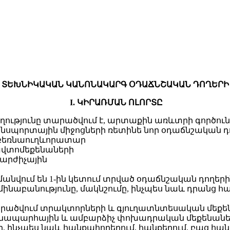
ՏԵԽՆԻԿԱԿԱՆ ԿԱՆՈՆԱԿԱՐԳ ՕԴԱՃՆՇԱԿԱՆ ԴՈՂԵՐԻ
I. ԿԻՐԱՌՄԱՆ ՈԼՈՐՏԸ
ողությունը տարածվում է, արտաքին առևտրի գործո
պորտային միջոցների ռետինե նոր օդաճնշական դո
 բեռնաուղևորատար
ավտոմեքենաների
արժիչային
մանվում են 1-ին կետում տրված օդաճնշական դողեր
րմինաբանությունը, մակնշումը, ինչպես նաև դրա
րածվում տրակտորների և գյուղատնտեսական մեքենանե
անապարհային և ամբարձիչ փոխադրական մեքենան
 ինչպես նաև հանքահորերում, հանքերում, բաց հան