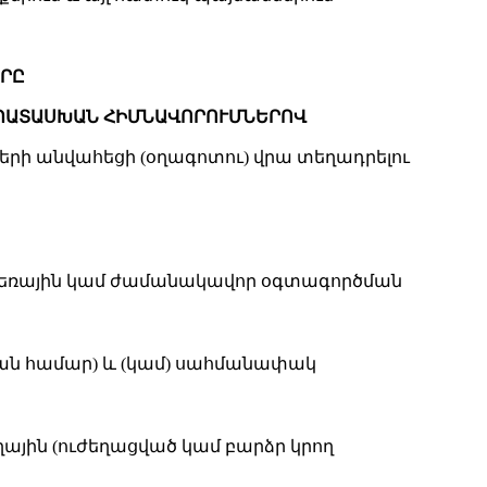
ԵՐԸ
ԱՊԱՏԱՍԽԱՆ ՀԻՄՆԱՎՈՐՈՒՄՆԵՐՈՎ
րի անվահեցի (օղագոտու) վրա տեղադրելու
եռային կամ ժամանակավոր օգտագործման
ման համար) և (կամ) սահմանափակ
յին (ուժեղացված կամ բարձր կրող