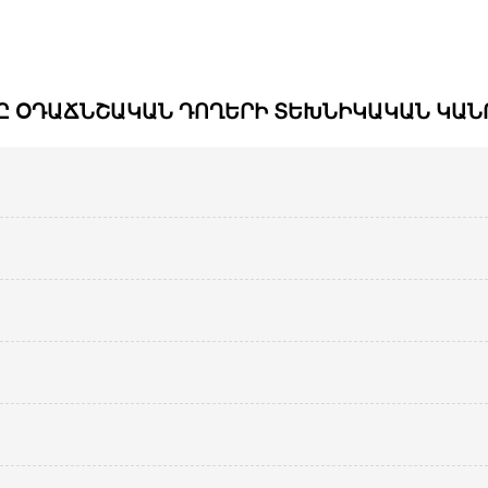
Ը ՕԴԱՃՆՇԱԿԱՆ ԴՈՂԵՐԻ ՏԵԽՆԻԿԱԿԱՆ ԿԱՆ