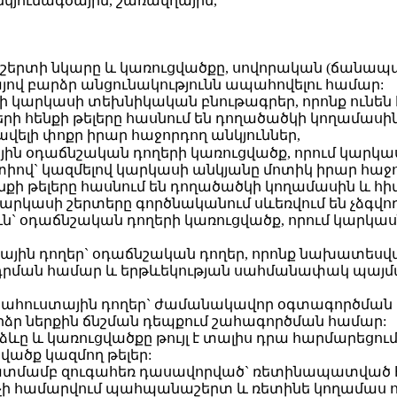
կյունագծային, շառավղային,
նաշերտի նկարը և կառուցվածքը, սովորական (ճանապ
յով բարձր անցունակությունն ապահովելու համար:
րի կարկասի տեխնիկական բնութագրեր, որոնք ունեն
ողերի հենքի թելերը հասնում են դողածածկի կողամ
ավելի փոքր իրար հաջորդող անկյուններ,
ին օդաճնշական դողերի կառուցվածք, որում կարկասն
իով` կազմելով կարկասի անկյանը մոտիկ իրար հաջո
 հենքի թելերը հասնում են դողածածկի կողամասին 
արկասի շերտերը գործնականում սևեռվում են չձգվո
թյուն` օդաճնշական դողերի կառուցվածք, որում կ
ին դողեր` օդաճնշական դողեր, որոնք նախատեսված
րման համար և երթևեկության սահմանափակ պայմ
պահուստային դողեր` ժամանակավոր օգտագործմա
րձր ներքին ճնշման դեպքում շահագործման համար:
ձևը և կառուցվածքը թույլ է տալիս դրա հարմարեցում
ծվածք կազմող թելեր:
 նկատմամբ զուգահեռ դասավորված` ռետինապատված հ
 չի համարվում պահպանաշերտ և ռետինե կողամաս ու