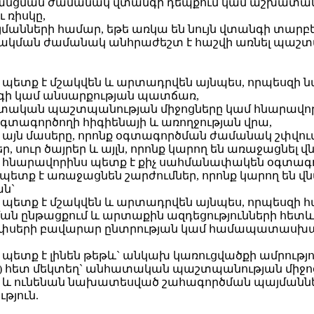
զանցման ժամանակ վտանգի դեպքում կամ աշխատա
 ռիսկը,
նների համար, եթե առկա են նույն վտանգի տարբե
ակման ժամանակ անհրաժեշտ է հաշվի առնել պաշտ
պետք է մշակվեն և արտադրվեն այնպես, որպեսզի
գի կամ անսարքության պատճառ,
ատական պաշտպանության միջոցները կամ հնարավոր
գտագործողի հիգիենայի և առողջության վրա,
ն մասերը, որոնք օգտագործման ժամանակ շփվում ե
ր, սուր ծայրեր և այլն, որոնք կարող են առաջացնել 
նարավորինս պետք է քիչ սահմանափակեն օգտագործ
չպետք է առաջացնեն շարժումներ, որոնք կարող են վն
ան`
պետք է մշակվեն և արտադրվեն այնպես, որպեսզի
ման ընթացքում և արտաքին ազդեցությունների հե
փսերի բավարար ընտրության կամ համապատասխան այ
տք է լինեն թեթև` անկախ կառուցվածքի ամրություն
ետ) հետ մեկտեղ` անհատական պաշտպանության միջո
 և ունենան նախատեսված շահագործման պայմաննե
թյուն.