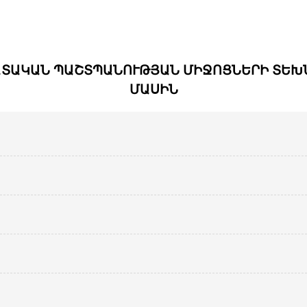
ԱՏԱԿԱՆ ՊԱՇՏՊԱՆՈՒԹՅԱՆ ՄԻՋՈՑՆԵՐԻ ՏԵԽ
ՄԱՍԻՆ