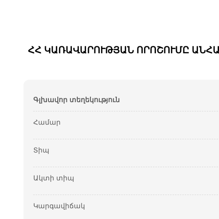
ՀՀ ԿԱՌԱՎԱՐՈՒԹՅԱՆ ՈՐՈՇՈՒՄԸ ԱՆՀ
Գլխավոր տեղեկություն
Համար
Տիպ
Ակտի տիպ
Կարգավիճակ