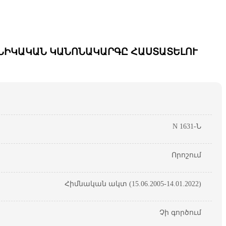
ՆԻԿԱԿԱՆ ԿԱՆՈՆԱԿԱՐԳԸ ՀԱՍՏԱՏԵԼՈՒ
N 1631-Ն
Որոշում
Հիմնական ակտ (15.06.2005-14.01.2022)
Չի գործում