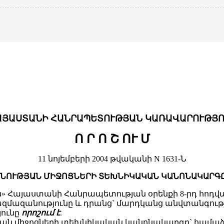
ԱՅԱՍՏԱՆԻ ՀԱՆՐԱՊԵՏՈՒԹՅԱՆ ԿԱՌԱՎԱՐՈՒԹՅՈ
Ո Ր Ո Շ ՈՒ Մ
11 նոյեմբերի 2004 թվականի N 1631-Ն
ՆՈՒԹՅԱՆ ՄԻՋՈՑՆԵՐԻ ՏԵԽՆԻԿԱԿԱՆ ԿԱՆՈՆԱԿԱՐԳԸ
 Հայաստանի Հանրապետության օրենքի 8-րդ հոդվածի
մազանությունը և դրանց` մարդկանց անվտանգութ
ունը
որոշում է
.
ն միջոցների տեխնիկական կանոնակարգը` համաձա