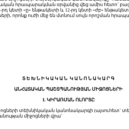
տոնական հրապարակման օրվանից վեց ամիս հետո` բաց
դ կետի «ը» ենթակետի և 12-րդ կետի «ժբ» ենթակ
րի, որոնք ուժի մեջ են մտնում սույն որոշման հրա
Տ Ե Խ Ն Ի Կ Ա Կ Ա Ն Կ Ա Ն Ո Ն Ա Կ Ա Ր Գ
ԱՆՀԱՏԱԿԱՆ ՊԱՇՏՊԱՆՈՒԹՅԱՆ ՄԻՋՈՑՆԵՐԻ
I. ԿԻՐԱՌՄԱՆ ՈԼՈՐՏԸ
ոցների տեխնիկական կանոնակարգի (այսուհետ` տե
ության միջոցների վրա`