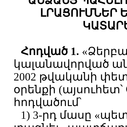
ԱՆՁԱՆՑ ՊԱՀԵԼՈ
ԼՐԱՑՈՒՄՆԵՐ 
ԿԱՏԱՐ
Հոդված 1.
«Ձերբա
կալանավորված ան
2002 թվականի փետ
օրենքի (այսուհետ՝ 
հոդվածում՝
1) 3-րդ մասը «պե