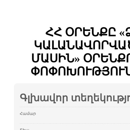
ՀՀ ՕՐԵՆՔԸ 
ԿԱԼԱՆԱՎՈՐՎԱ
ՄԱՍԻՆ» ՕՐԵՆՔ
ՓՈՓՈԽՈՒԹՅՈՒՆ
Գլխավոր տեղեկությ
Համար