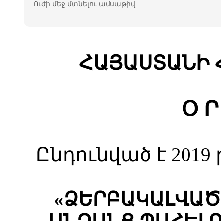
Ուժի մեջ մտնելու ամսաթիվ
ՀԱՅԱՍՏԱՆԻ 
Օ Ր
Ընդունված է 2019
«ՁԵՐԲԱԿԱԼՎԱԾ