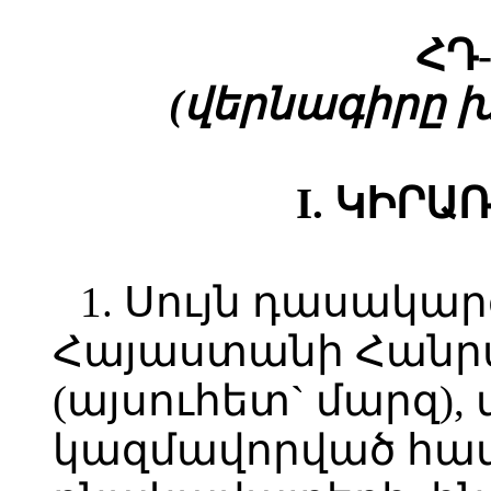
ՀԴ-
(վերնագիրը խմբ
I. ԿԻՐԱ
1. Սույն դասակա
Հայաստանի Հանր
(այսուհետ` մարզ),
կազմավորված համ