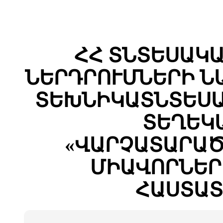
ՀՀ ՏՆՏԵՍԱԿ
ՆԵՐԴՐՈՒՄՆԵՐԻ Ն
ՏԵԽՆԻԿԱՏՆՏԵՍԱ
ՏԵՂԵԿ
«ՎԱՐՉԱՏԱՐԱԾ
ՄԻԱՎՈՐՆԵՐ
ՀԱՍՏԱՏ