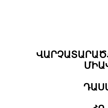
ՎԱՐՉԱՏԱՐԱԾ
ՄԻԱ
ԴԱՍ