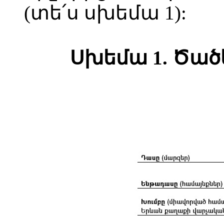
(տե՛ս սխեմա 1):
Սխեմա 1. Ծած