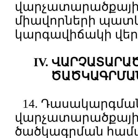
վարչատարածքայի
միավորների պատկ
կարգավիճակի վեր
IV.
ՎԱՐՉԱՏԱՐԱ
ԾԱԾԿԱԳՐՄԱՆ
14. Դասակարգման
վարչատարածքային
ծածկագրման համա