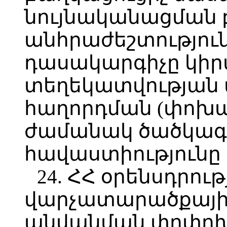
նույնականացման 
անհրաժեշտությունը
դասակարգիչը կիրա
տեղեկատվության
հաղորդման (փոխա
ժամանակ ծածկագր
հավաստիությունը 
24. ՀՀ օրենսդրո
վարչատարածքայի
անվանման փոփոխո