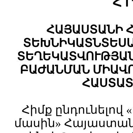
Հ Ր
ՀԱՅԱՍՏԱՆԻ 
ՏԵԽՆԻԿԱՏՆՏԵՍԱ
ՏԵՂԵԿԱՏՎՈՒԹՅԱ
ԲԱԺԱՆՄԱՆ ՄԻԱՎ
ՀԱՍՏԱՏ
Հիմք ընդունելո
մասին» Հայաստա