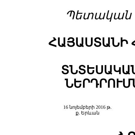
Պետական գ
ՀԱՅԱՍՏԱՆԻ 
ՏՆՏԵՍԱԿԱՆ
ՆԵՐԴՐՈՒՄ
16 նոյեմբերի 2016 թ.
ք. Երևան