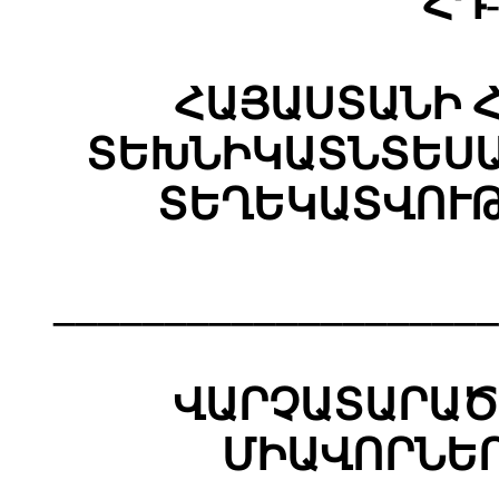
ՀԴ-
ՀԱՅԱՍՏԱՆԻ 
ՏԵԽՆԻԿԱՏՆՏԵՍԱ
ՏԵՂԵԿԱՏՎՈՒ
____________________
ՎԱՐՉԱՏԱՐԱԾ
ՄԻԱՎՈՐՆԵ