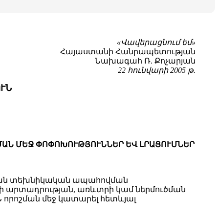
«Վավերացնում եմ»
Հայաստանի Հանրապետության
Նախագահ Ռ. Քոչարյան
22 հունվարի 2005 թ.
ՒՆ
ՇՄԱՆ ՄԵՋ ՓՈՓՈԽՈՒԹՅՈՒՆՆԵՐ ԵՎ ԼՐԱՑՈՒՄՆԵՐ
կման տեխնիկական ապահովման
ների արտադրության, առևտրի կամ ներմուծման
Ն որոշման մեջ կատարել հետևյալ