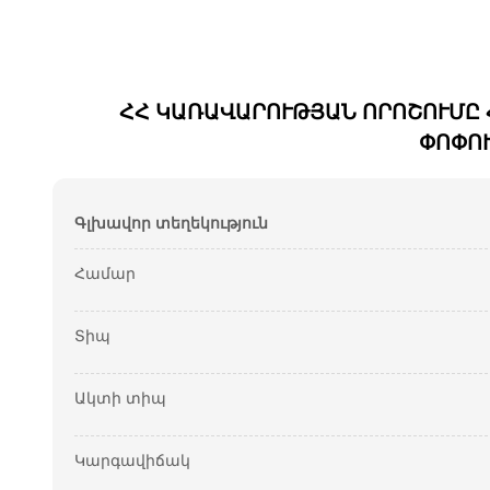
ՀՀ ԿԱՌԱՎԱՐՈՒԹՅԱՆ ՈՐՈՇՈՒՄԸ Հ
ՓՈՓՈԽ
Գլխավոր տեղեկություն
Համար
Տիպ
Ակտի տիպ
Կարգավիճակ