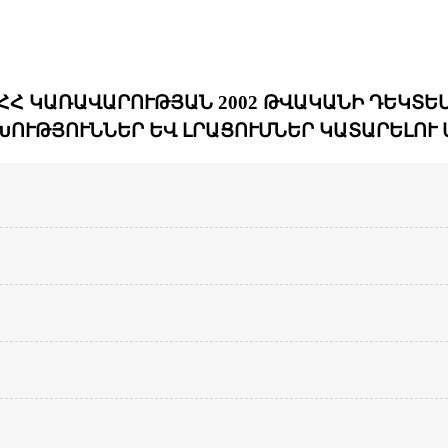
Հ ԿԱՌԱՎԱՐՈՒԹՅԱՆ 2002 ԹՎԱԿԱՆԻ ԴԵԿՏԵՄԲԵ
ՈՒԹՅՈՒՆՆԵՐ ԵՎ ԼՐԱՑՈՒՄՆԵՐ ԿԱՏԱՐԵԼՈՒ