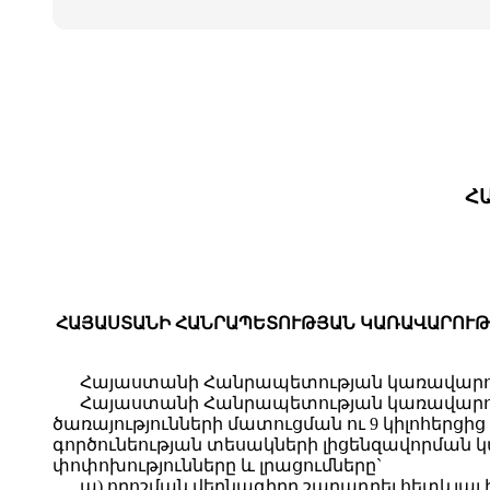
Հ
ՀԱՅԱՍՏԱՆԻ ՀԱՆՐԱՊԵՏՈՒԹՅԱՆ ԿԱՌԱՎԱՐՈՒԹՅԱ
Հայաստանի Հանրապետության կառավարո
Հայաստանի Հանրապետության կառավարու
ծառայությունների մատուցման ու 9 կիլոհերցի
գործունեության տեսակների լիցենզավորման կա
փոփոխությունները և լրացումները`
ա) որոշման վերնագիրը շարադրել հետևյալ