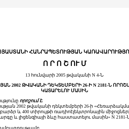
ԱՅԱՍՏԱՆԻ ՀԱՆՐԱՊԵՏՈՒԹՅԱՆ ԿԱՌԱՎԱՐՈՒԹՅՈ
Ո Ր Ո Շ ՈՒ Մ
13 հունվարի 2005 թվականի N 4-Ն
Ն 2002 ԹՎԱԿԱՆԻ ԴԵԿՏԵՄԲԵՐԻ 26-Ի N 2181-Ն ՈՐՈ
ԿԱՏԱՐԵԼՈՒ ՄԱՍԻՆ
ւթյունը
որոշում է.
թյան 2002 թվականի դեկտեմբերի 26-ի «Հեռարձա
ց բարձր և 400 տիրույթի ռադիոէլեկտրոնային միջոց
րգը և լիցենզիայի ձևը հաստատելու մասին» N 2181-
 խմբագրությամբ.