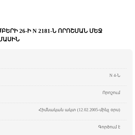
ՐԻ 26-Ի N 2181-Ն ՈՐՈՇՄԱՆ ՄԵՋ
 ՄԱՍԻՆ
N 4-Ն
Որոշում
Հիմնական ակտ (12.02.2005-մինչ օրս)
Գործում է