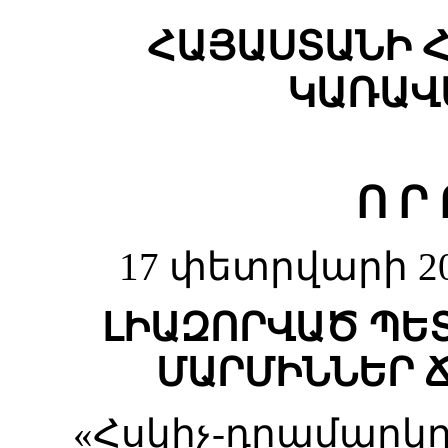
ՀԱՅԱՍՏԱՆԻ 
ԿԱՌԱՎ
Ո Ր 
17 փետրվարի 20
ԼԻԱԶՈՐՎԱԾ ՊԵ
ՄԱՐՄԻՆՆԵՐ 
«Հսկիչ-դրամարկ