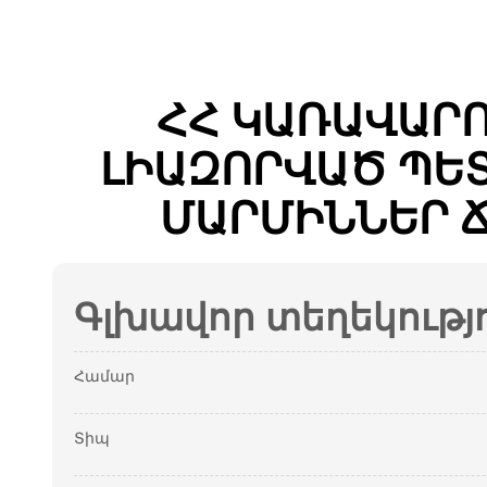
ՀՀ ԿԱՌԱՎԱՐ
ԼԻԱԶՈՐՎԱԾ ՊԵ
ՄԱՐՄԻՆՆԵՐ 
Գլխավոր տեղեկությ
Համար
Տիպ