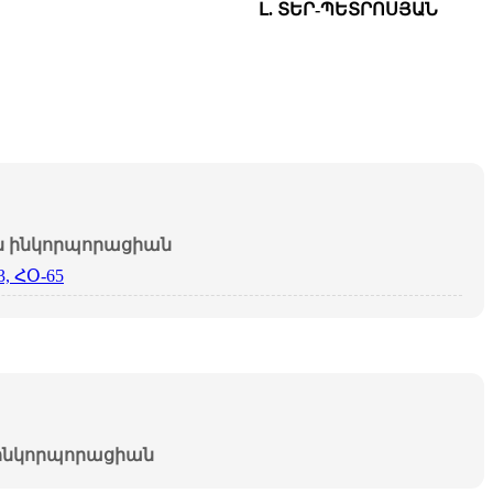
Լ. ՏԵՐ-ՊԵՏՐՈՍՅԱՆ
ինկորպորացիան
3, ՀՕ-65
նկորպորացիան