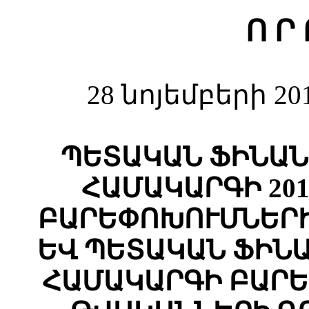
Ո Ր 
28 նոյեմբերի 20
ՊԵՏԱԿԱՆ ՖԻՆԱ
ՀԱՄԱԿԱՐԳԻ 201
ԲԱՐԵՓՈԽՈՒՄՆԵՐԻ
ԵՎ ՊԵՏԱԿԱՆ ՖԻՆ
ՀԱՄԱԿԱՐԳԻ ԲԱՐԵՓ