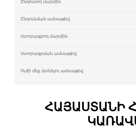
Ընդունող մարմին
Ընդունման ամսաթիվ
Ստորագրող մարմին
Ստորագրման ամսաթիվ
Ուժի մեջ մտնելու ամսաթիվ
ՀԱՅԱՍՏԱՆԻ 
ԿԱՌԱՎ