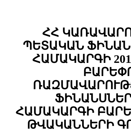
ՀՀ ԿԱՌԱՎԱՐ
ՊԵՏԱԿԱՆ ՖԻՆԱՆ
ՀԱՄԱԿԱՐԳԻ 201
ԲԱՐԵՓ
ՌԱԶՄԱՎԱՐՈՒԹՅ
ՖԻՆԱՆՍՆԵՐ
ՀԱՄԱԿԱՐԳԻ ԲԱՐԵՓ
ԹՎԱԿԱՆՆԵՐԻ Գ