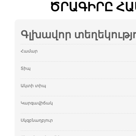
ԾՐԱԳԻՐԸ ՀԱ
Գլխավոր տեղեկությ
Համար
Տիպ
Ակտի տիպ
Կարգավիճակ
Սկզբնաղբյուր