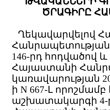
ԹՎԱԿԱՆՆԵՐԻ Գ
ԾՐԱԳԻՐԸ ՀԱ
Ղեկավարվելով 
Հանրապետության
146-րդ հոդվածով և
Հայաստանի Հանր
կառավարության 20
ի N 667-Լ որոշմա
աշխատակարգի 4-ր