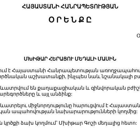
ՀԱՅԱՍՏԱՆԻ ՀԱՆՐԱՊԵՏՈՒԹՅԱՆ
Օ Ր Ե Ն Ք Ը
Օ
ՄԽԻԹԱՐ ՀԵՐԱՑՈՒ ՄԵԴԱԼԻ ՄԱՍԻՆ
հվում է Հայաստանի Հանրապետության առողջապահո
գործնական աշխատանքի, ինչպես նաև նշանակալի բ
ևատրվում են քաղաքացիական և զինվորական բժիշկ
րեգործները և այլ անձինք:
ևատրելու միջնորդությունը հարուցվում է Հայաստ
ան ապահովության նախարարությունների կողմից:
ն կրծքի ձախ կողմում` Մխիթար Գոշի մեդալից հետո: