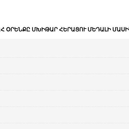
ՀՀ ՕՐԵՆՔԸ ՄԽԻԹԱՐ ՀԵՐԱՑՈՒ ՄԵԴԱԼԻ ՄԱՍԻ