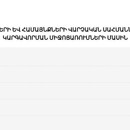
ԶԵՐԻ ԵՎ ՀԱՄԱՅՆՔՆԵՐԻ ՎԱՐՉԱԿԱՆ ՍԱՀՄԱ
ԿԱՐԳԱՎՈՐՄԱՆ ՄԻՋՈՑԱՌՈՒՄՆԵՐԻ ՄԱՍԻՆ