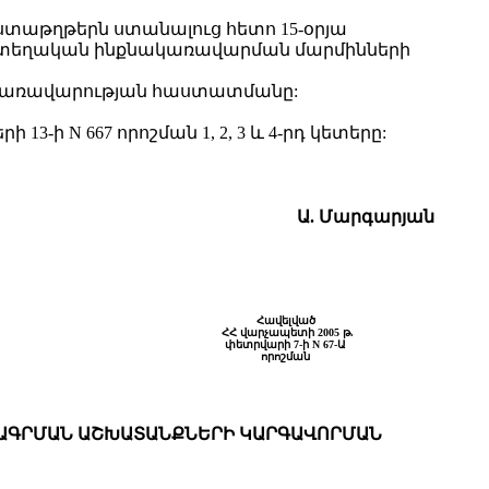
ստաթղթերն ստանալուց հետո 15-օրյա
վ տեղական ինքնակառավարման մարմինների
ն կառավարության հաստատմանը:
ի N 667 որոշման 1, 2, 3 և 4-րդ կետերը:
Ա. Մարգարյան
Հավելված
ՀՀ վարչապետի
2005 թ.
փետրվարի 7-ի
N 67-Ա
որոշման
ՐԱԳՐՄԱՆ ԱՇԽԱՏԱՆՔՆԵՐԻ ԿԱՐԳԱՎՈՐՄԱՆ