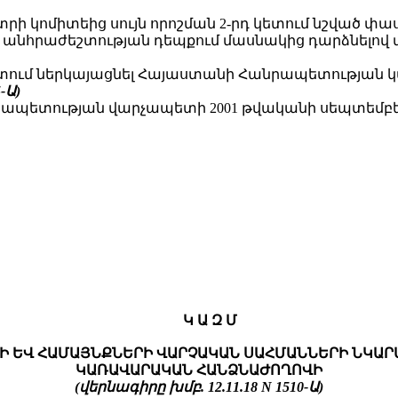
 կոմիտեից սույն որոշման 2-րդ կետում նշված փա
` անհրաժեշտության դեպքում մասնակից դարձնելո
մկետում ներկայացնել Հայաստանի Հանրապետությա
5-Ա
)
պետության վարչապետի 2001 թվականի սեպտեմբերի 13-
Կ Ա Զ Մ
Ի ԵՎ ՀԱՄԱՅՆՔՆԵՐԻ ՎԱՐՉԱԿԱՆ ՍԱՀՄԱՆՆԵՐԻ ՆԿԱ
ԿԱՌԱՎԱՐԱԿԱՆ ՀԱՆՁՆԱԺՈՂՈՎԻ
(վերնագիրը խմբ. 12.11.18 N 1510-Ա)