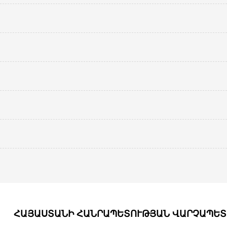
ՀԱՅԱՍՏԱՆԻ ՀԱՆՐԱՊԵՏՈՒԹՅԱՆ ՎԱՐՉԱՊԵՏ