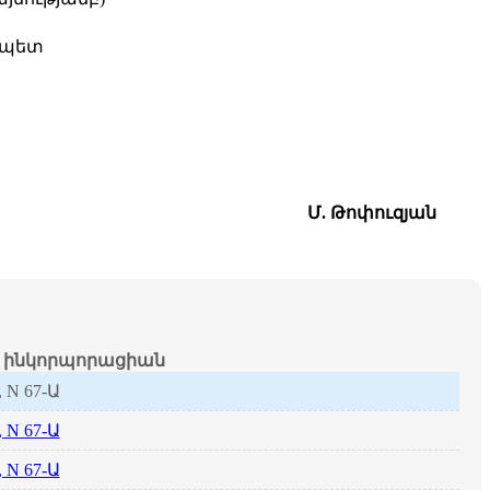
 պետ
Մ. Թոփուզյան
ինկորպորացիան
, N 67-Ա
, N 67-Ա
, N 67-Ա