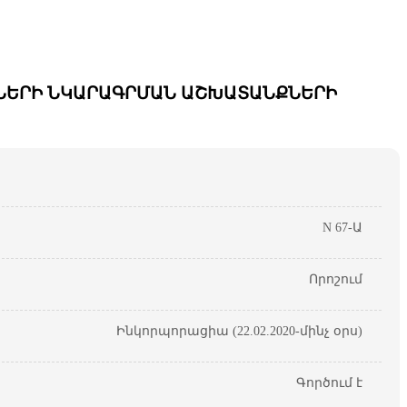
ՆՆԵՐԻ ՆԿԱՐԱԳՐՄԱՆ ԱՇԽԱՏԱՆՔՆԵՐԻ
N 67-Ա
Որոշում
Ինկորպորացիա (22.02.2020-մինչ օրս)
Գործում է