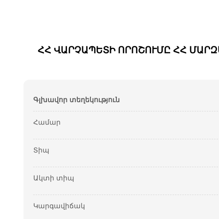
ՀՀ ՎԱՐՉԱՊԵՏԻ ՈՐՈՇՈՒՄԸ ՀՀ ՄԱՐ
Գլխավոր տեղեկություն
Համար
Տիպ
Ակտի տիպ
Կարգավիճակ