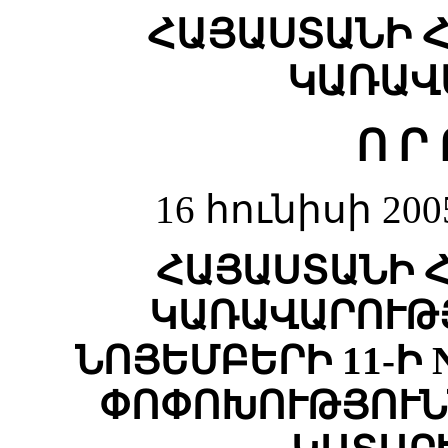
ՀԱՅԱՍՏԱՆԻ 
ԿԱՌԱՎ
Ո Ր 
16 հունիսի 20
ՀԱՅԱՍՏԱՆԻ 
ԿԱՌԱՎԱՐՈՒԹՅ
ՆՈՅԵՄԲԵՐԻ 11-Ի 
ՓՈՓՈԽՈՒԹՅՈՒՆ