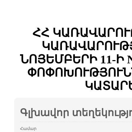
ՀՀ ԿԱՌԱՎԱՐՈՒ
ԿԱՌԱՎԱՐՈՒԹՅ
ՆՈՅԵՄԲԵՐԻ 11-Ի 
ՓՈՓՈԽՈՒԹՅՈՒՆ
ԿԱՏԱՐ
Գլխավոր տեղեկությ
Համար