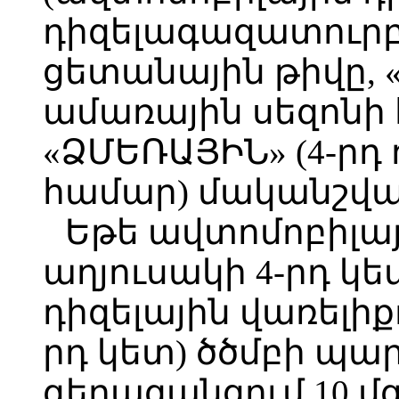
դիզելագազատուրբի
ցետանային թիվը, 
ամառային սեզոնի
«ՁՄԵՌԱՅԻՆ» (4-րդ
համար) մականշվա
Եթե ավտոմոբիլայի
աղյուսակի 4-րդ կե
դիզելային վառելիքո
րդ կետ) ծծմբի պար
գերազանցում 10 մ