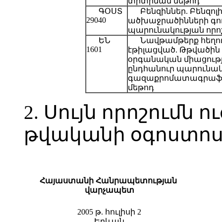
տիտրման մեթոդ
ԳՕՍՏ
Բենզիններ. Բենզո
29040
ածխաջրածինների գո
պարունակության որո
ԵՆ
Նավթամթերք հեղուկ
1601
էթիլացված. Թթվածին
օրգանական միացությ
ընդհանուր պարունակ
գազաքրոմատագրաֆիկ
մեթոդ
2. Սույն որոշումն ո
թվականի օգոստոսի
Հայաստանի Հանրապետության
վարչապետ
2005 թ. հուլիսի 2
Երևան