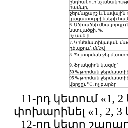
ընդհանուր նշանակությ
համար,
ջերմաքարշ և նավային դ
գազատուրբինների հա
6. Ածխածնի մնացորդը (կ
նստվածքի, %,
ոչ ավելի
7. Կինեմատիկական մածո
դեպքում, մմ2/վ
8. Պղտորման ջերմաստ
9. Ֆրակցիոն կազմը`
50 % թորման ջերմաստի
95 % թորման ջերմաստի
օ
վերջը),
C, ոչ բարձր
11-րդ կետում «1, 2
փոխարինել «1, 2, 3
12-րդ կետը շարա