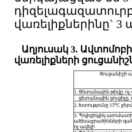
դիզելագազատուրբ
վառելիքներինը` 3 
Աղյուսակ 3. Ավտոմոբի
վառելիքների ցուցանիշ
Ցուցանիշի 
1. Ցետանային թիվը, ո
ցետանային ցուցիչը,
օ
2. Խտությունը 15
C ջեր
3. Պոլիցիկլիկ արոմատ
ածխաջրածինների զան
ոչ ավելի