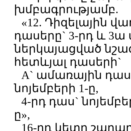
խմբագրությամբ.
«12. Դիզելային վ
դասերը` 3-րդ և 3ա
ներկայացված նշագ
հետևյալ դասերի`
A` ամառային դաս`
նոյեմբերի 1-ը,
4-րդ դաս` նոյեմբե
ը»,
16-րդ կետը շարա