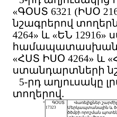
«ԳՕՍՏ 6321 (ԻՍՕ 2
նշագրերով տողերն
4264» և «ԵՆ 12916
համապատասխանա
«ՀՍՏ ԻՍՕ 4264» և «
ստանդարտների նշ
5-րդ աղյուսակը լ
տողերով.
«
ԳՕՍՏ
Վառելիքներ շարժի
17323
Մերկապտանային և ծ
ծծմբի որոշման պոտե