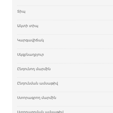
Տիպ
Ակտի տիպ
Կարգավիճակ
Սկզբնաղբյուր
Ընդունող մարմին
Ընդունման ամսաթիվ
Ստորագրող մարմին
Ստորագրման ամսաթիվ