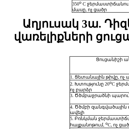
օ
350
C ջերմաստիճանում
մասը, ոչ ցածր
Աղյուսակ 3ա. Դի
վառելիքների ցուց
Ցուցանիշի ա
1. Ցետանային թիվը, ոչ
օ
2. Խտությունը 20
C ջերմ
ոչ բարձր
3. Ծծմբաջրածնի պարու
4. Ծծմբի զանգվածային մ
ավելի
5. Բռնկման ջերմաստի
օ
հալքանոթում,
C, ոչ ցա