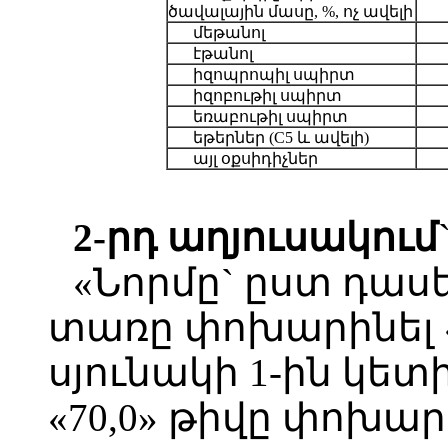
ծավալային մասը, %, ոչ ավելի
մեթանոլ
էթանոլ
իզոպրոպիլ սպիրտ
իզոբութիլ սպիրտ
եռաբութիլ սպիրտ
եթերներ (C5 և ավելի)
այլ օքսիդիչներ
2-րդ աղյուսակում
«Նորմը` ըստ դասե
տառը փոխարինել «
սյունակի 1-ին կետի
«70,0» թիվը փոխարի