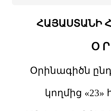
ՀԱՅԱՍՏԱՆԻ 
Օ Ր
Օրինագիծն ընդ
կողմից «23» հ