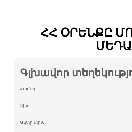
ՀՀ ՕՐԵՆՔԸ Մ
ՄԵԴԱ
Գլխավոր տեղեկությ
Համար
Տիպ
Ակտի տիպ