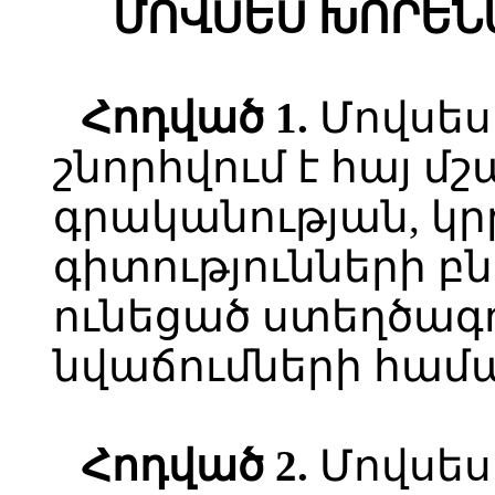
ՄՈՎՍԵՍ ԽՈՐԵՆ
Հ
ոդված
1.
Մովսես
շնորհվում է հայ մ
գրականության, կր
գիտությունների 
ունեցած ստեղծագ
նվաճումների համ
Հ
ոդված
2.
Մովսես