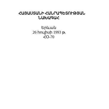
ՀԱՅԱՍՏԱՆԻ ՀԱՆՐԱՊԵՏՈՒԹՅԱՆ
ՆԱԽԱԳԱՀ
Երևան
26 հուլիսի 1993 թ.
ՀՕ-70