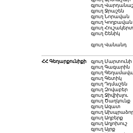
գյուղ Վարդանա
գյուղ Ջրաշեն
գյուղ Նորավան
գյուղ Կողբավան
գյուղ Հուշակեր
գյուղ Շենիկ
գյուղ Վանանդ
ՀՀ Գեղարքունիքի
գյուղ Մարտունի
գյուղ Գագարին
գյուղ Գեղամավ
գյուղ Գետիկ
գյուղ Դդմաշեն
գյուղ Զովաբեր
գյուղ Ջիվիխլու
գյուղ Ծաղկունք
գյուղ Ազատ
գյուղ Ախպրաձո
գյուղ Աղբերք
գյուղ Աղյոխուշ
գյուղ Այրք