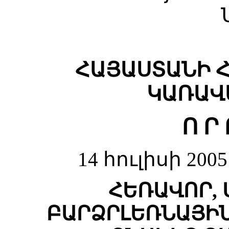
ՀԱՅԱՍՏԱՆԻ 
ԿԱՌԱՎ
Ո Ր 
14 հուլիսի 200
ՀԵՌԱՎՈՐ,
ԲԱՐՁՐԼԵՌՆԱՅԻՆ