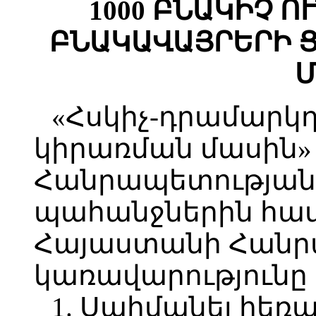
1000 ԲՆԱԿԻՉ 
ԲՆԱԿԱՎԱՅՐԵՐԻ 
Մ
«Հսկիչ-դրամարկ
կիրառման մասին
Հանրապետության 
պահանջներին հ
Հայաստանի Հանր
կառավարությունը
1. Սահմանել հեռ