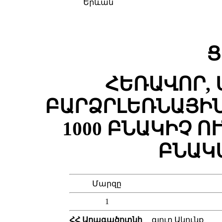
Երևան
Ց
ՀԵՌԱՎՈՐ,
ԲԱՐՁՐԼԵՌՆԱՅԻՆ
1000 ԲՆԱԿԻՉ 
ԲՆԱԿ
Մարզը
1
ՀՀ Արագածոտնի
գյուղ Ակունք