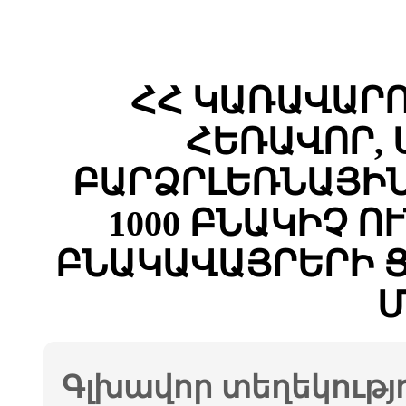
ՀՀ ԿԱՌԱՎԱՐ
ՀԵՌԱՎՈՐ,
ԲԱՐՁՐԼԵՌՆԱՅԻՆ
1000 ԲՆԱԿԻՉ 
ԲՆԱԿԱՎԱՅՐԵՐԻ 
Մ
Գլխավոր տեղեկությ