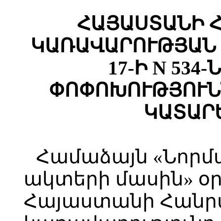
ՀԱՅԱՍՏԱՆԻ 
ԿԱՌԱՎԱՐՈՒԹՅԱՆ 
17-Ի N 534
ՓՈՓՈԽՈՒԹՅՈՒՆ
ԿԱՏԱՐ
Համաձայն «Նոր
ակտերի մասին» օր
Հայաստանի Հանր