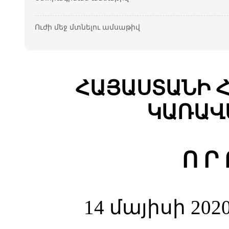
Ուժի մեջ մտնելու ամսաթիվ
ՀԱՅԱՍՏԱՆԻ
Հ
ԿԱՌԱՎ
Ո
Ր
14 մայիսի 202