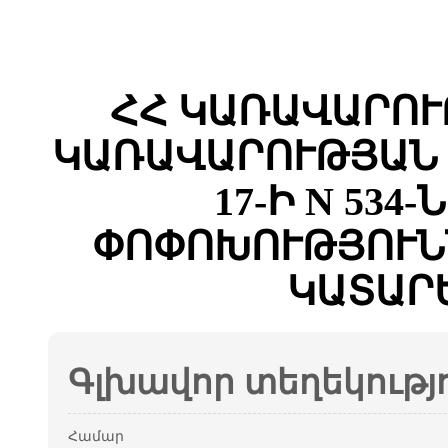
ՀՀ ԿԱՌԱՎԱՐՈՒ
ԿԱՌԱՎԱՐՈՒԹՅԱՆ 
17-Ի N 534
ՓՈՓՈԽՈՒԹՅՈՒՆ
ԿԱՏԱՐ
Գլխավոր տեղեկությ
Համար