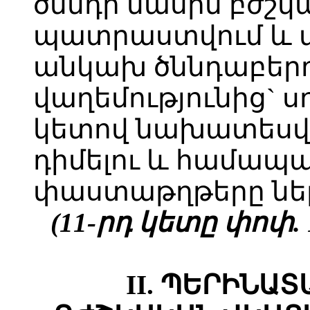
ծննդի մասին բժշ
պատրաստվում և տ
անկախ ծննդաբերո
վաղեմությունից` սո
կետով նախատեսվ
դիմելու և համա
փաստաթղթերը ներ
(11-րդ կետը փոփ. 1
II. ՊԵՐԻՆԱ