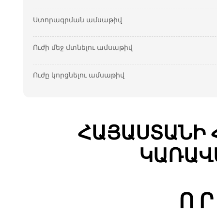
Ստորագրման ամսաթիվ
Ուժի մեջ մտնելու ամսաթիվ
Ուժը կորցնելու ամսաթիվ
ՀԱՅԱՍՏԱՆԻ 
ԿԱՌԱՎ
Ո Ր