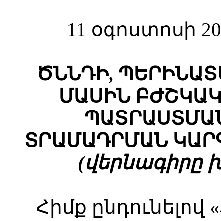
11 օգոստոսի 20
ԾՆՆԴԻ, ՊԵՐԻՆԱՏ
ՄԱՍԻՆ ԲԺՇԿԱ
ՊԱՏՐԱՍՏՄԱՆ
ՏՐԱՄԱԴՐՄԱՆ ԿԱՐ
(վերնագիրը խմբ
Հիմք ընդունելո