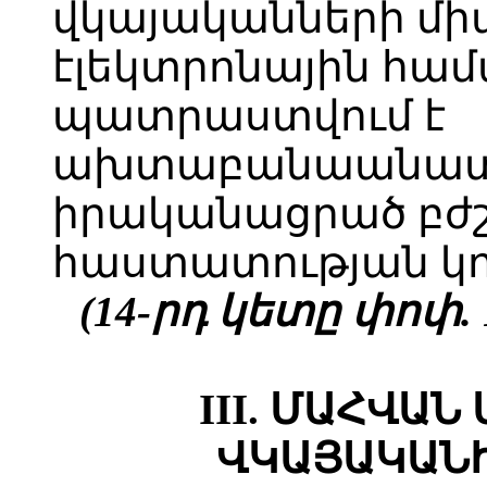
վկայականների մ
էլեկտրոնային համ
պատրաստվում է
ախտաբանաանատո
իրականացրած բժ
հաստատության կո
(14-րդ կետը փոփ. 1
III. ՄԱՀՎԱ
ՎԿԱՅԱԿԱՆ