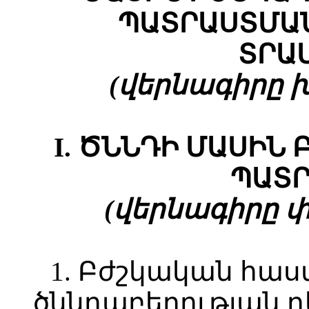
ՊԱՏՐԱՍՏՄԱՆ
ՏՐԱ
(վերնագիրը խմբ
I. ԾՆՆԴԻ ՄԱՍԻՆ
ՊԱՏՐ
(վերնագիրը փոփ
1. Բժշկական հաս
ծննդաբերության դ