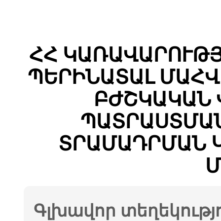
ՀՀ ԿԱՌԱՎԱՐՈՒԹՅ
ՊԵՐԻՆԱՏԱԼ ՄԱՀՎ
ԲԺՇԿԱԿԱՆ 
ՊԱՏՐԱՍՏՄԱՆ
ՏՐԱՄԱԴՐՄԱՆ 
Մ
Գլխավոր տեղեկությ