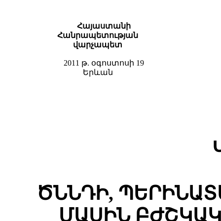
Հայաստանի
Հանրապետության
վարչապետ
2011 թ. օգոստոսի 19
Երևան
ԾՆՆԴԻ, ՊԵՐԻՆԱՏ
ՄԱՍԻՆ ԲԺՇԿԱ