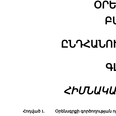
ՕՐԵ
Բ
ԸՆԴՀԱՆՈ
Գ
ՀԻՄՆԱԿԱ
Հոդված 1.
Օրենսգրքի գործողության ո