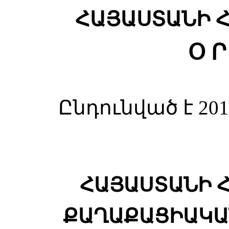
ՀԱՅԱՍՏԱՆԻ 
Օ Ր
Ընդունված է 2
ՀԱՅԱՍՏԱՆԻ 
ՔԱՂԱՔԱՑԻԱԿԱ