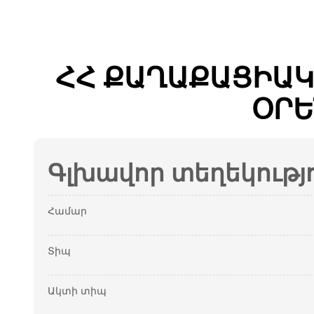
ՀՀ ՔԱՂԱՔԱՑԻԱԿ
ՕՐԵ
Գլխավոր տեղեկությ
Համար
Տիպ
Ակտի տիպ