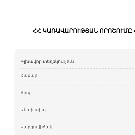
ՀՀ ԿԱՌԱՎԱՐՈՒԹՅԱՆ ՈՐՈՇՈՒՄԸ Հ
Գլխավոր տեղեկություն
Համար
Տիպ
Ակտի տիպ
Կարգավիճակ