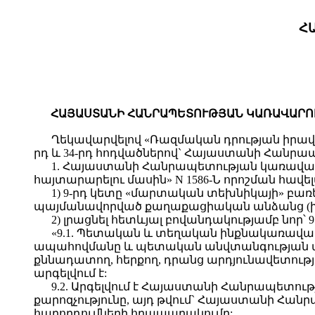
Հ
ՀԱՅԱՍՏԱՆԻ ՀԱՆՐԱՊԵՏՈՒԹՅԱՆ ԿԱՌԱՎԱՐՈՒԹՅ
Ղեկավարվելով «Ռազմական դրության իրավա
րդ և 34-րդ հոդվածներով` Հայաստանի Հանր
1. Հայաստանի Հանրապետության կառավարո
հայտարարելու մասին» N 1586-Ն որոշման հավել
1) 9-րդ կետը «մարտական տեխնիկայի» բառեր
պայմանավորված քաղաքացիական անձանց (խմ
2) լրացնել հետևյալ բովանդակությամբ նոր՝ 9.1
«9.1. Պետական և տեղական ինքնակառավա
ապահովմանը և պետական անվտանգության ապահ
քննադատող, հերքող, դրանց արդյունավետությ
արգելվում է:
9.2. Արգելվում է Հայաստանի Հանրապետո
քարոզչությունը, այդ թվում` Հայաստանի Հ
հաղորդումների հրապարակումը: