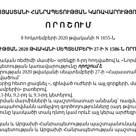
ԱՅԱՍՏԱՆԻ
ՀԱՆՐԱՊԵՏՈՒԹՅԱՆ ԿԱՌԱՎԱՐՈՒԹՅՈ
Ո Ր Ո Շ ՈՒ Մ
8 հոկտեմբերի 2020 թվականի N 1655-Ն
ԱՆ 2020 ԹՎԱԿԱՆԻ ՍԵՊՏԵՄԲԵՐԻ 27-Ի N 1586-Ն Ո
կան ռեժիմի մասին» օրենքի 8-րդ հոդվածով և «Նոր
ապետության կառավարությունը
որոշում է.
ւթյան 2020 թվականի սեպտեմբերի 27-ի «Հայաստան
վածում`
ից հետո լրացնել «, զինված ուժերի և այլ զորքերի,
բերի)» բառերով.
-ին, 9.2-րդ և 9.3-րդ կետերով.
րման մարմինների և պաշտոնատար անձանց` ռազմա
ովմանն առնչվող գործողությունները (այդ թվում`
ունը կասկածի տակ դնող կամ որևէ այլ կերպ արժե
ւթյան և Արցախի Հանրապետության պաշտպանունակո
անրապետության և Արցախի Հանրապետության պաշտպ