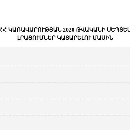
Հ ԿԱՌԱՎԱՐՈՒԹՅԱՆ 2020 ԹՎԱԿԱՆԻ ՍԵՊՏԵՄԲԵ
ԼՐԱՑՈՒՄՆԵՐ ԿԱՏԱՐԵԼՈՒ ՄԱՍԻՆ